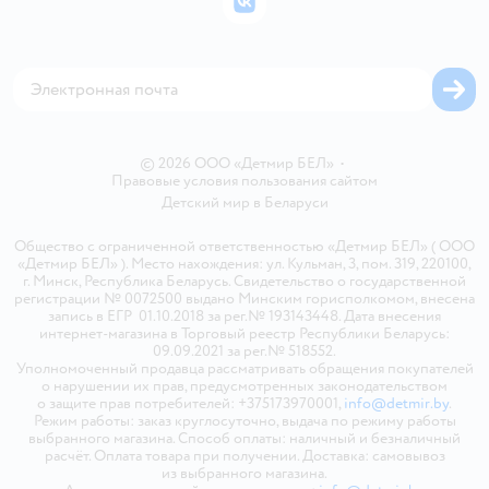
ВКонтакте
Блог
Обратная связь
Магазины сети
Карта сайта
© 2026 ООО «Детмир БЕЛ»
•
Правовые условия пользования сайтом
Детский мир в
Беларуси
Общество с ограниченной ответственностью «Детмир БЕЛ» ( ООО
«Детмир БЕЛ» ). Место нахождения: ул. Кульман, 3, пом. 319, 220100,
г. Минск, Республика Беларусь. Свидетельство о государственной
регистрации № 0072500 выдано Минским горисполкомом, внесена
запись в ЕГР 01.10.2018 за рег.№ 193143448. Дата внесения
интернет-магазина в Торговый реестр Республики Беларусь:
09.09.2021 за рег.№ 518552.
Уполномоченный продавца рассматривать обращения покупателей
о нарушении их прав, предусмотренных законодательством
о защите прав потребителей: +375173970001,
info@detmir.by
.
Режим работы: заказ круглосуточно, выдача по режиму работы
выбранного магазина. Способ оплаты: наличный и безналичный
расчёт. Оплата товара при получении. Доставка: самовывоз
из выбранного магазина.