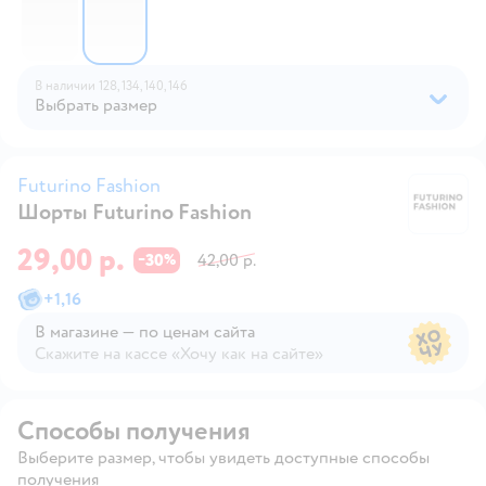
В наличии
128,
134,
140,
146
Выбрать размер
Futurino Fashion
Шорты Futurino Fashion
Fu
29,00 р.
30
42,00 р.
−
%
+
1,16
В магазине — по ценам сайта
Скажите на кассе «Хочу как на сайте»
В магазине — по ценам сайта
Способы получения
Выберите размер, чтобы увидеть доступные способы
получения