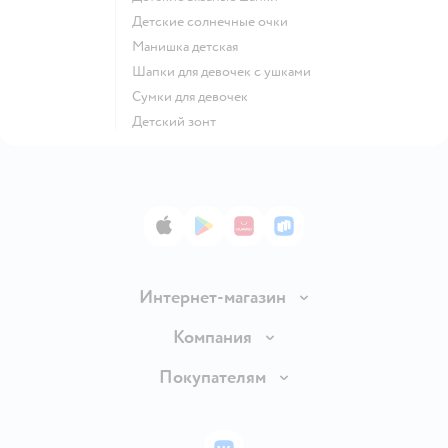
Детские солнечные очки
Манишка детская
Шапки для девочек с ушками
Сумки для девочек
Детский зонт
App Store
Google Play
AppGallery
RuStore
Интернет-магазин
Доставка и оплата
Компания
Обмен и возврат товара
Вакансии
Покупателям
Правила продажи
Подарочные карты
Политика конфиденциальности
Бонусные карты
Политика использования файлов cookie