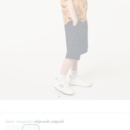
Цвет модели
:
чёрный, серый
6750215
6750207