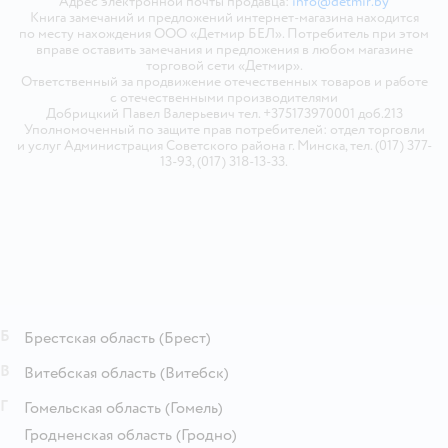
Адрес электронной почты продавца:
info@detmir.by
Книга замечаний и предложений интернет-магазина находится
по месту нахождения ООО «Детмир БЕЛ». Потребитель при этом
вправе оставить замечания и предложения в любом магазине
торговой сети «Детмир».
Ответственный за продвижение отечественных товаров и работе
с отечественными производителями
Добрицкий Павел Валерьевич тел. +375173970001 доб.213
Уполномоченный по защите прав потребителей: отдел торговли
и услуг Администрация Советского района г. Минска, тел. (017) 377-
13-93, (017) 318-13-33.
Б
Брестская область
(Брест)
В
Витебская область
(Витебск)
Г
Гомельская область
(Гомель)
Гродненская область
(Гродно)