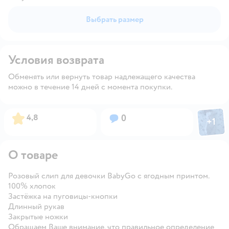
Выбрать размер
Условия возврата
Обменять или вернуть товар надлежащего качества
можно в течение 14 дней с момента покупки.
Фото пол
Рейтинг:
Вопросов:
4,8
0
+
1
Откры
О товаре
Розовый слип для девочки BabyGo с ягодным принтом.
100% хлопок
Застёжка на пуговицы-кнопки
Длинный рукав
Закрытые ножки
Обращаем Ваше внимание, что правильное определение