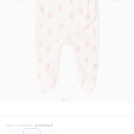
Цвет модели
:
розовый
7031193
7031185
7031181