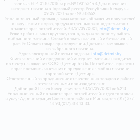
запись в ЕГР 01.10.2018 за рег.№ 193143448. Дата внесения
интернет-магазина в Торговый реестр Республики Беларусь:
09.09.2021 за рег.№ 518552.
Уполномоченный продавца рассматривать обращения покупателей
о нарушении их прав, предусмотренных законодательством
о защите прав потребителей: +375173970001,
info@detmir.by
.
Режим работы: заказ круглосуточно, выдача по режиму работы
выбранного магазина. Способ оплаты: наличный и безналичный
расчёт. Оплата товара при получении. Доставка: самовывоз
из выбранного магазина.
Адрес электронной почты продавца:
info@detmir.by
Книга замечаний и предложений интернет-магазина находится
по месту нахождения ООО «Детмир БЕЛ». Потребитель при этом
вправе оставить замечания и предложения в любом магазине
торговой сети «Детмир».
Ответственный за продвижение отечественных товаров и работе
с отечественными производителями
Добрицкий Павел Валерьевич тел. +375173970001 доб.213
Уполномоченный по защите прав потребителей: отдел торговли
и услуг Администрация Советского района г. Минска, тел. (017) 377-
13-93, (017) 318-13-33.