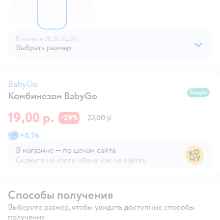
В наличии
50,
56,
62,
68
Выбрать размер
BabyGo
Комбинезон BabyGo
B
19,00 р.
29
27,00 р.
−
%
+
0,76
В магазине — по ценам сайта
Скажите на кассе «Хочу как на сайте»
В магазине — по ценам сайта
Способы получения
Выберите размер, чтобы увидеть доступные способы
получения