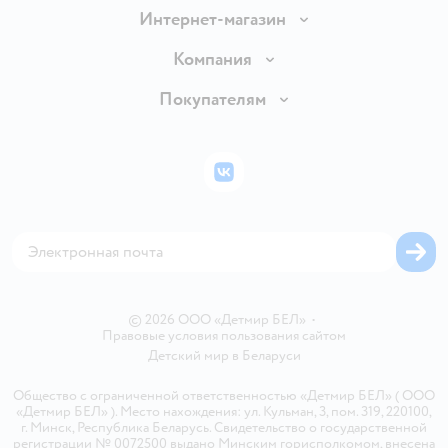
Интернет-магазин
Доставка и оплата
Компания
Обмен и возврат товара
Вакансии
Покупателям
Правила продажи
Подарочные карты
Политика конфиденциальности
Бонусные карты
Политика использования файлов cookie
ВКонтакте
Блог
Обратная связь
Магазины сети
Карта сайта
© 2026 ООО «Детмир БЕЛ»
•
Правовые условия пользования сайтом
Детский мир в
Беларуси
Общество с ограниченной ответственностью «Детмир БЕЛ» ( ООО
«Детмир БЕЛ» ). Место нахождения: ул. Кульман, 3, пом. 319, 220100,
г. Минск, Республика Беларусь. Свидетельство о государственной
регистрации № 0072500 выдано Минским горисполкомом, внесена