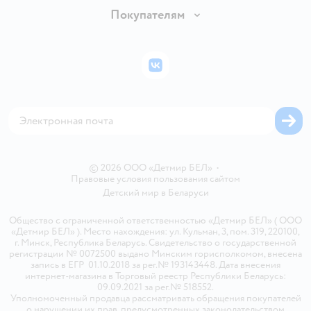
Обмен и возврат товара
Вакансии
Покупателям
Правила продажи
Подарочные карты
Политика конфиденциальности
Бонусные карты
Политика использования файлов cookie
ВКонтакте
Блог
Обратная связь
Магазины сети
Карта сайта
© 2026 ООО «Детмир БЕЛ»
•
Правовые условия пользования сайтом
Детский мир в
Беларуси
Общество с ограниченной ответственностью «Детмир БЕЛ» ( ООО
«Детмир БЕЛ» ). Место нахождения: ул. Кульман, 3, пом. 319, 220100,
г. Минск, Республика Беларусь. Свидетельство о государственной
регистрации № 0072500 выдано Минским горисполкомом, внесена
запись в ЕГР 01.10.2018 за рег.№ 193143448. Дата внесения
интернет-магазина в Торговый реестр Республики Беларусь:
09.09.2021 за рег.№ 518552.
Уполномоченный продавца рассматривать обращения покупателей
о нарушении их прав, предусмотренных законодательством