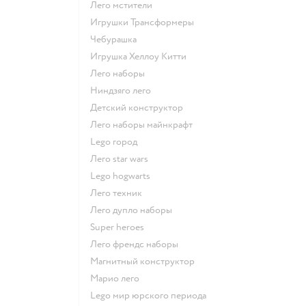
Лего мстители
Игрушки Трансформеры
Чебурашка
Игрушка Хеллоу Китти
Лего наборы
Ниндзяго лего
Детский конструктор
Лего наборы майнкрафт
Lego город
Лего star wars
Lego hogwarts
Лего техник
Лего дупло наборы
Super heroes
Лего френдс наборы
Магнитный конструктор
Марио лего
Lego мир юрского периода