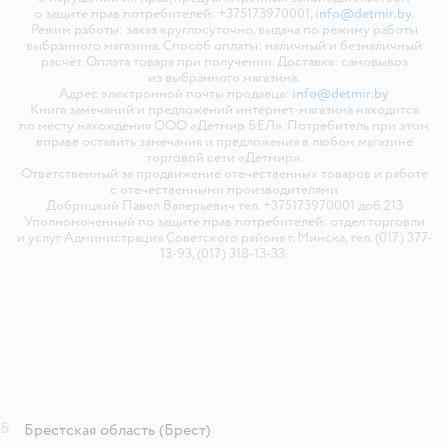
о защите прав потребителей: +375173970001,
info@detmir.by
.
Режим работы: заказ круглосуточно, выдача по режиму работы
выбранного магазина. Способ оплаты: наличный и безналичный
расчёт. Оплата товара при получении. Доставка: самовывоз
из выбранного магазина.
Адрес электронной почты продавца:
info@detmir.by
Книга замечаний и предложений интернет-магазина находится
по месту нахождения ООО «Детмир БЕЛ». Потребитель при этом
вправе оставить замечания и предложения в любом магазине
торговой сети «Детмир».
Ответственный за продвижение отечественных товаров и работе
с отечественными производителями
Добрицкий Павел Валерьевич тел. +375173970001 доб.213
Уполномоченный по защите прав потребителей: отдел торговли
и услуг Администрация Советского района г. Минска, тел. (017) 377-
13-93, (017) 318-13-33.
Б
Брестская область
(Брест)