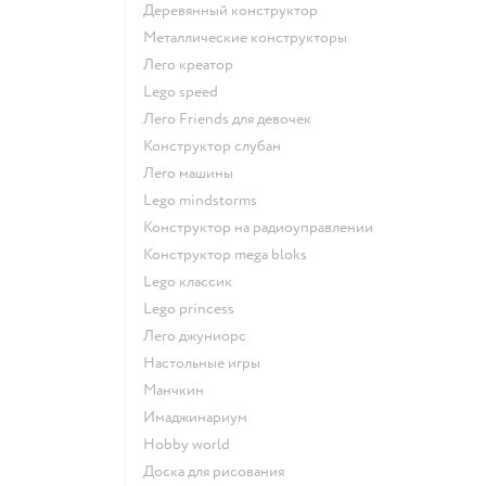
Деревянный конструктор
Металлические конструкторы
Лего креатор
Lego speed
Лего Friends для девочек
Конструктор слубан
Лего машины
Lego mindstorms
Конструктор на радиоуправлении
Конструктор mega bloks
Lego классик
Lego princess
Лего джуниорс
Настольные игры
Манчкин
Имаджинариум
Hobby world
Доска для рисования