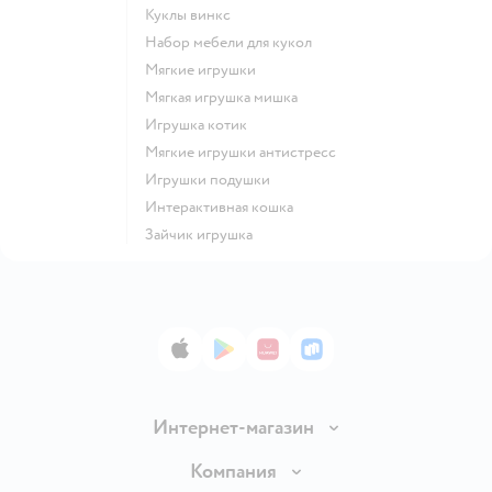
Куклы винкс
Набор мебели для кукол
Мягкие игрушки
Мягкая игрушка мишка
Игрушка котик
Мягкие игрушки антистресс
Игрушки подушки
Интерактивная кошка
Зайчик игрушка
App Store
Google Play
AppGallery
RuStore
Интернет-магазин
Доставка и оплата
Компания