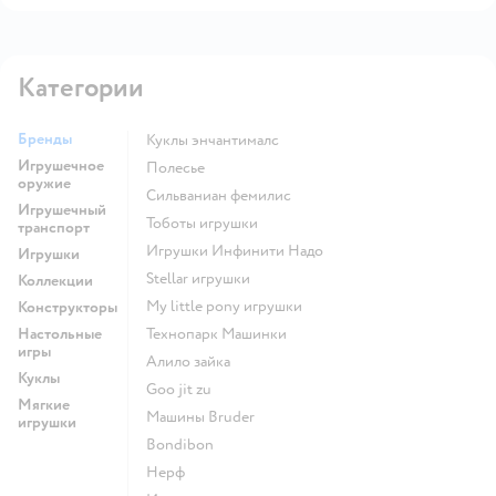
Категории
Бренды
Куклы энчантималс
Игрушечное
Полесье
оружие
Сильваниан фемилис
Игрушечный
Тоботы игрушки
транспорт
Игрушки Инфинити Надо
Игрушки
Stellar игрушки
Коллекции
my little pony игрушки
Конструкторы
Настольные
Технопарк Машинки
игры
Алило зайка
Куклы
Goo jit zu
Мягкие
Машины Bruder
игрушки
Bondibon
Нерф