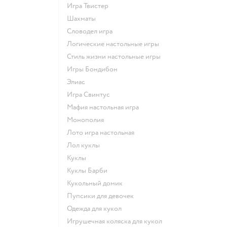
Игра Твистер
Шахматы
Словодел игра
Логические настольные игры
Стиль жизни настольные игры
Игры Бондибон
Элиас
Игра Свинтус
Мафия настольная игра
Монополия
Лото игра настольная
Лол куклы
Куклы
Куклы Барби
Кукольный домик
Пупсики для девочек
Одежда для кукол
Игрушечная коляска для кукол