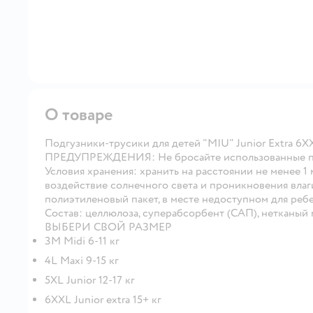
О товаре
Подгузники-трусики для детей "MIU" Junior Extra 6XX
ПРЕДУПРЕЖДЕНИЯ: Не бросайте использованные под
Условия хранения: хранить на расстоянии не менее 1
воздействие солнечного света и проникновения влаг
полиэтиленовый пакет, в месте недоступном для ребе
Состав: целлюлоза, суперабсорбент (САП), нетканый м
ВЫБЕРИ СВОЙ РАЗМЕР
3М Midi 6-11 кг
4L Maxi 9-15 кг
5XL Junior 12-17 кг
6XXL Junior extra 15+ кг