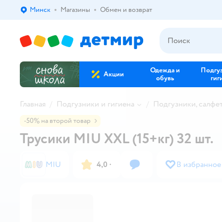
Минск
Магазины
Обмен и возврат
Выбор адреса доставки.
Одежда и
Подгу
Акции
обувь
гиг
Главная
Подгузники и гигиена
Подгузники, салфе
-50% на второй товар
Трусики MIU XXL (15+кг) 32 шт.
MIU
4,0
·
В избранное