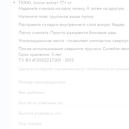
7XXXL Junior extra+ 17+ кг
Наденьте сначала на одну ножку. А затем на другую.
Натяните пояс трусиков выше пупка.
Расправьте складки внутреннего слоя вокруг бедер.
Легко снимать. Просто разорвите боковые швы.
Утилизационная лента - позволяет компактно сверну
После использования сверните трусики. Склейте лен
Срок хранения: 5 лет
ТУ ВУ 812002237.001 - 2012
Цены в интернет-магазине могут отличаться от розни
Размер производителя:
Вес ребёнка:
Кол-во в упаковке, шт.:
Высота упаковки, см:
Код товара: