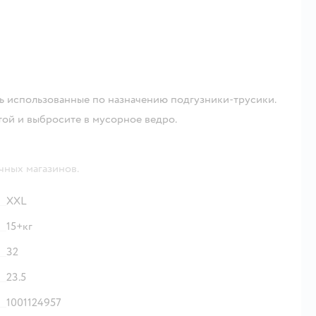
ть использованные по назначению подгузники-трусики.
той и выбросите в мусорное ведро.
чных магазинов.
XXL
15+кг
32
23.5
1001124957