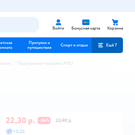
Войти
Бонусная карта
Корзина
етская
Прогулки и
Спорт и отдых
Ещё 7
омната
путешествия
усики
Подгузники-трусики MIU
22,30 р.
34
33,90 р.
−
%
+
0,22