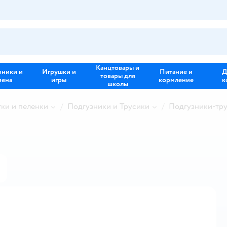
Канцтовары и
зники и
Игрушки и
Питание и
Д
товары для
иена
игры
кормление
к
школы
тки и пеленки
Подгузники и Трусики
Подгузники-тр