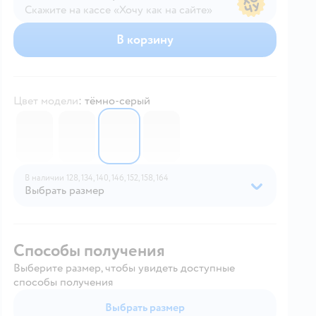
Скажите на кассе «Хочу как на сайте»
В магазине — по ценам сайта
В корзину
Цвет модели
:
тёмно-серый
7065159
7065158
7065157
7065156
В наличии
128,
134,
140,
146,
152,
158,
164
Выбрать размер
Способы получения
Выберите размер, чтобы увидеть доступные
способы получения
Выбрать размер