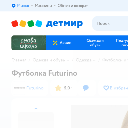
Минск
Магазины
Обмен и возврат
Выбор адреса доставки.
Одежда и
Подгу
Акции
обувь
гиг
Главная
Одежда и обувь
Одежда
Футболки и
Футболка Futurino
Futurino
5,0
·
В избра
назад