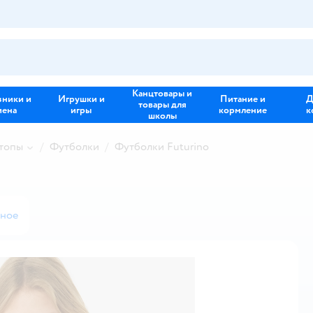
Канцтовары и
зники и
Игрушки и
Питание и
Д
товары для
иена
игры
кормление
к
школы
 топы
Футболки
Футболки Futurino
нное