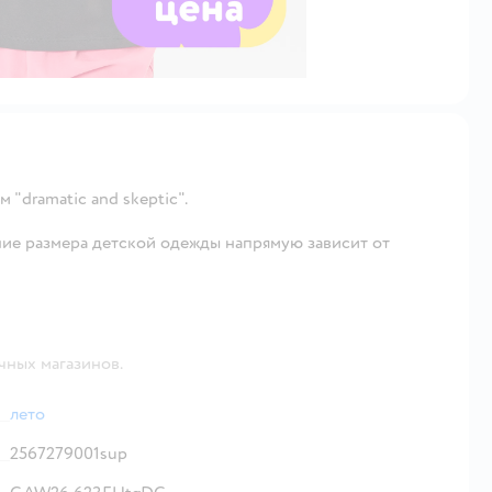
 "dramatic and skeptic".
ие размера детской одежды напрямую зависит от
чных магазинов.
лето
2567279001sup