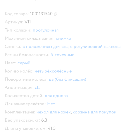
Код товара:
1001131540
Скопировать код товара
Артикул:
V11
Тип коляски:
прогулочная
Механизм складывания:
книжка
Спинка:
с положением для сна
,
с регулировкой наклона
Ремни безопасности:
5-точечные
Цвет:
серый
Кол-во колёс:
четырёхколёсные
Поворотные колёса:
да (без фиксации)
Амортизация:
Да
Количество детей:
для одного
Для авиаперелётов:
Нет
Комплектация:
чехол для ножек
,
корзина для покупок
Вес упаковки, кг:
6.3
Длина упаковки, см:
41.5