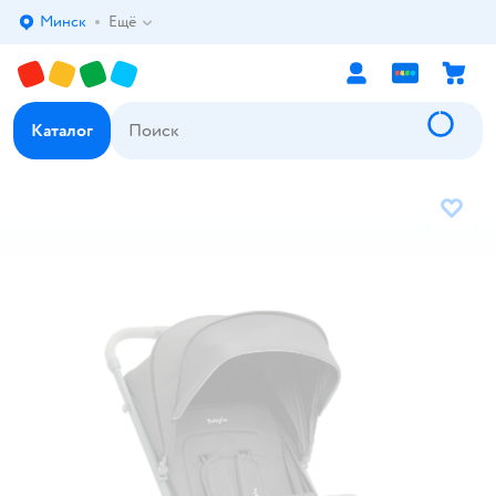
Минск
Ещё
Выбор адреса доставки.
Каталог
В избр