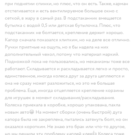
при поднятии спинки, но плюс, что он есть. Также, карман
отстегивается и есть вентилируемое большое окно с
сеткой, в жару в самый раз. В подстаканник вмещается
бутылка с водой 0,5 или детская бутылочка. Плюс, что
подстаканник не болтается, крепление держит хорошо.
Капор сначала показался хлипким, но на деле все отлично.
Ручки приятные на ощупь, но я бы надела на них
дополнительный чехол, потому что материал маркий.
Подножкой пока не пользовались, но механизмы тоже все
работают. Складывается и раскладывается легко и просто,
единственное, иногда колеса друг за друга цепляются и
она не сразу может разложиться, но это не большая
проблема. Еще, иногда отцепляется крепление корзины
для игрушек в момент складывания/раскладывания.
Коляска приехала в коробке, хорошо упакована, пахла
новым авто😀 На момент сборки (очень быстрой) дуга
капора была не закреплена, пытались затянуть болт, но он
оказался коротким. Не знаю это брак или что-то другое,
но мы решили эту проблему каплей клея👍 Колеса тоже