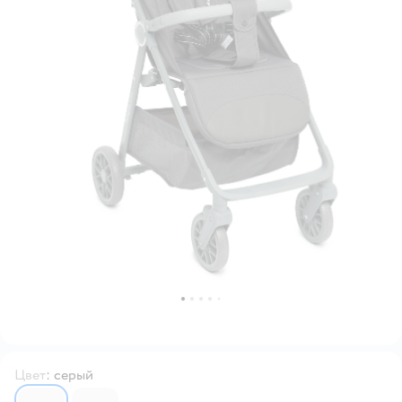
Цвет
:
серый
7073593
7073592