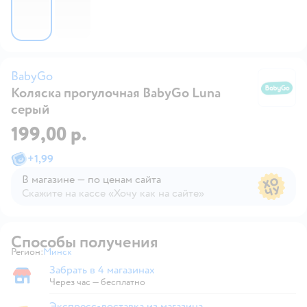
BabyGo
Коляска прогулочная BabyGo Luna
B
серый
199,00 р.
+
1,99
В магазине — по ценам сайта
Скажите на кассе «Хочу как на сайте»
В магазине — по ценам сайта
Способы получения
Регион:
Минск
Выбор адреса доставки.
Забрать в 4 магазинах
Забрать в магазине
Через час — бесплатно
Экспресс-доставка из магазина