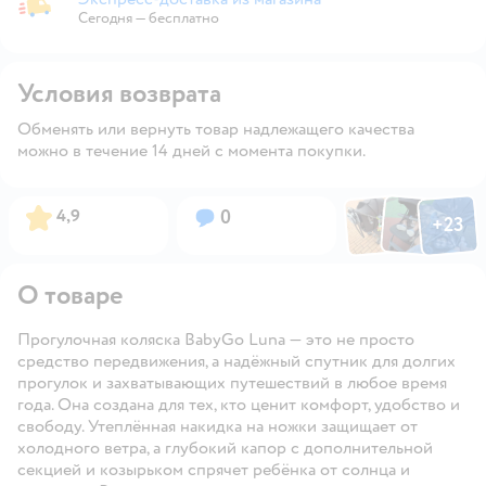
Экспресс-доставка из магазина
Сегодня
—
бесплатно
Условия возврата
Обменять или вернуть товар надлежащего качества
можно в течение 14 дней с момента покупки.
Фото по
Фото пользовател
Фото пользо
Рейтинг:
Вопросов:
4,9
0
+
23
Открыть га
О товаре
Прогулочная коляска BabyGo Luna — это не просто
средство передвижения, а надёжный спутник для долгих
прогулок и захватывающих путешествий в любое время
года. Она создана для тех, кто ценит комфорт, удобство и
свободу. Утеплённая накидка на ножки защищает от
холодного ветра, а глубокий капор с дополнительной
секцией и козырьком спрячет ребёнка от солнца и