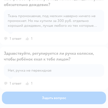
обязательно дождевик?
Ткань промокаемая, под мелким наверно ничего не
Открыть вопрос
промокнет. Но мы купили за 300 руб. отдельно
хороший дождевик, лучше любого из тех которые
идут в комплектах к коляскам... Там они обычно
неудобные и не закрывают спинку в состоянии
1 ответ
1
полностью лежачем.
Здравствуйте, регулируется ли ручка коляски,
чтобы ребёнок ехал к тебе лицом?
Открыть вопрос
Нет, ручка не перекидная
1 ответ
1
Задать вопрос