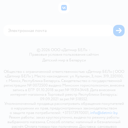
Бонусные карты
Политика использования файлов cookie
ВКонтакте
Блог
Обратная связь
Магазины сети
Карта сайта
© 2026 ООО «Детмир БЕЛ»
•
Правовые условия пользования сайтом
Детский мир в
Беларуси
Общество с ограниченной ответственностью «Детмир БЕЛ» ( ООО
«Детмир БЕЛ» ). Место нахождения: ул. Кульман, 3, пом. 319, 220100,
г. Минск, Республика Беларусь. Свидетельство о государственной
регистрации № 0072500 выдано Минским горисполкомом, внесена
запись в ЕГР 01.10.2018 за рег.№ 193143448. Дата внесения
интернет-магазина в Торговый реестр Республики Беларусь:
09.09.2021 за рег.№ 518552.
Уполномоченный продавца рассматривать обращения покупателей
о нарушении их прав, предусмотренных законодательством
о защите прав потребителей: +375173970001,
info@detmir.by
.
Режим работы: заказ круглосуточно, выдача по режиму работы
выбранного магазина. Способ оплаты: наличный и безналичный
расчёт. Оплата товара при получении. Доставка: самовывоз