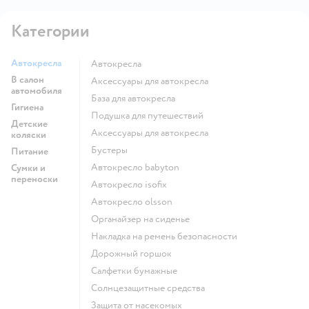
Категории
Автокресла
Автокресла
В салон
Аксессуары для автокресла
автомобиля
База для автокресла
Гигиена
Подушка для путешествий
Детские
Аксессуары для автокресла
коляски
Бустеры
Питание
Автокресло babyton
Сумки и
переноски
Автокресло isofix
Автокресло olsson
Органайзер на сиденье
Накладка на ремень безопасности
Дорожный горшок
Салфетки бумажные
Солнцезащитные средства
Защита от насекомых