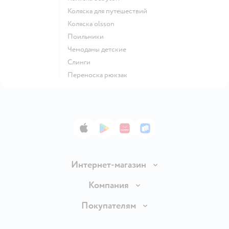
Коляска для путешествий
Коляска olsson
Поильники
Чемоданы детские
Слинги
Переноска рюкзак
App Store
Google Play
AppGallery
RuStore
Интернет-магазин
Доставка и оплата
Компания
Обмен и возврат товара
Вакансии
Покупателям
Правила продажи
Подарочные карты
Политика конфиденциальности