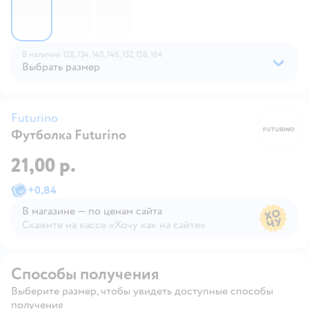
В наличии
128,
134,
140,
146,
152,
158,
164
Выбрать размер
Futurino
Футболка Futurino
Fu
21,00 р.
+
0,84
В магазине — по ценам сайта
Скажите на кассе «Хочу как на сайте»
В магазине — по ценам сайта
Способы получения
Выберите размер, чтобы увидеть доступные способы
получения