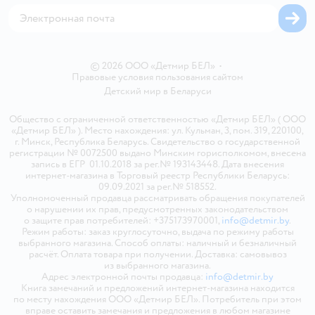
© 2026 ООО «Детмир БЕЛ»
•
Правовые условия пользования сайтом
Детский мир в
Беларуси
Общество с ограниченной ответственностью «Детмир БЕЛ» ( ООО
«Детмир БЕЛ» ). Место нахождения: ул. Кульман, 3, пом. 319, 220100,
г. Минск, Республика Беларусь. Свидетельство о государственной
регистрации № 0072500 выдано Минским горисполкомом, внесена
запись в ЕГР 01.10.2018 за рег.№ 193143448. Дата внесения
интернет-магазина в Торговый реестр Республики Беларусь:
09.09.2021 за рег.№ 518552.
Уполномоченный продавца рассматривать обращения покупателей
о нарушении их прав, предусмотренных законодательством
о защите прав потребителей: +375173970001,
info@detmir.by
.
Режим работы: заказ круглосуточно, выдача по режиму работы
выбранного магазина. Способ оплаты: наличный и безналичный
расчёт. Оплата товара при получении. Доставка: самовывоз
из выбранного магазина.
Адрес электронной почты продавца:
info@detmir.by
Книга замечаний и предложений интернет-магазина находится
по месту нахождения ООО «Детмир БЕЛ». Потребитель при этом
вправе оставить замечания и предложения в любом магазине