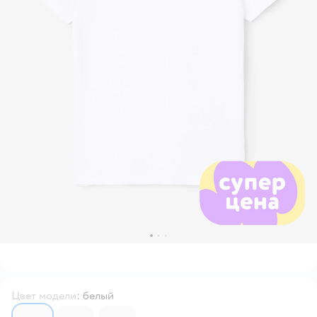
Цвет модели
:
белый
7106396
7106403
7106401