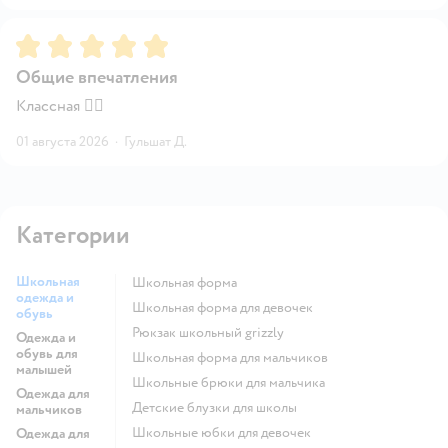
Рейтинг:
5
Общие впечатления
Классная 👍🏻
01 августа 2026
·
Гульшат Д.
Категории
Школьная
Школьная форма
одежда и
Школьная форма для девочек
обувь
Рюкзак школьный grizzly
Одежда и
обувь для
Школьная форма для мальчиков
малышей
Школьные брюки для мальчика
Одежда для
Детские блузки для школы
мальчиков
Школьные юбки для девочек
Одежда для