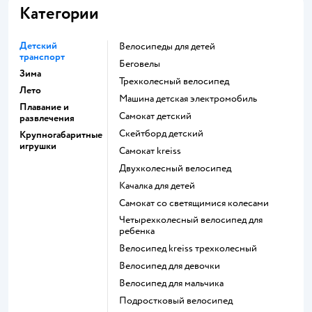
Категории
Детский
Велосипеды для детей
транспорт
Беговелы
Зима
Трехколесный велосипед
Лето
Машина детская электромобиль
Плавание и
Самокат детский
развлечения
Скейтборд детский
Крупногабаритные
игрушки
Самокат kreiss
Двухколесный велосипед
Качалка для детей
Самокат со светящимися колесами
Четырехколесный велосипед для
ребенка
Велосипед kreiss трехколесный
Велосипед для девочки
Велосипед для мальчика
Подростковый велосипед