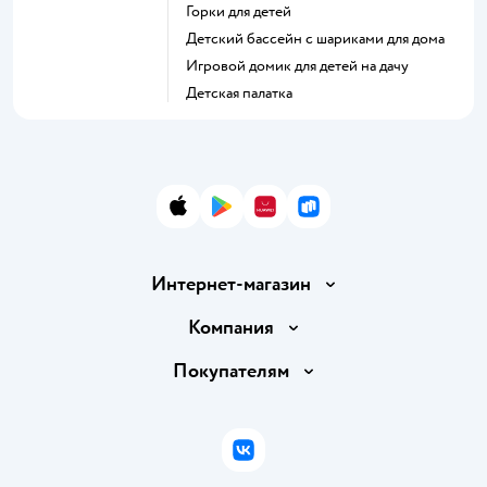
Горки для детей
Детский бассейн с шариками для дома
Игровой домик для детей на дачу
Детская палатка
App Store
Google Play
AppGallery
RuStore
Интернет-магазин
Доставка и оплата
Компания
Обмен и возврат товара
Вакансии
Покупателям
Правила продажи
Подарочные карты
Политика конфиденциальности
Бонусные карты
Политика использования файлов cookie
ВКонтакте
Блог
Обратная связь