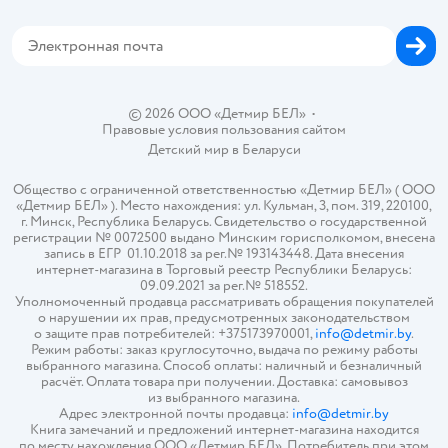
Магазины сети
Карта сайта
© 2026 ООО «Детмир БЕЛ»
•
Правовые условия пользования сайтом
Детский мир в
Беларуси
Общество с ограниченной ответственностью «Детмир БЕЛ» ( ООО
«Детмир БЕЛ» ). Место нахождения: ул. Кульман, 3, пом. 319, 220100,
г. Минск, Республика Беларусь. Свидетельство о государственной
регистрации № 0072500 выдано Минским горисполкомом, внесена
запись в ЕГР 01.10.2018 за рег.№ 193143448. Дата внесения
интернет-магазина в Торговый реестр Республики Беларусь:
09.09.2021 за рег.№ 518552.
Уполномоченный продавца рассматривать обращения покупателей
о нарушении их прав, предусмотренных законодательством
о защите прав потребителей: +375173970001,
info@detmir.by
.
Режим работы: заказ круглосуточно, выдача по режиму работы
выбранного магазина. Способ оплаты: наличный и безналичный
расчёт. Оплата товара при получении. Доставка: самовывоз
из выбранного магазина.
Адрес электронной почты продавца:
info@detmir.by
Книга замечаний и предложений интернет-магазина находится
по месту нахождения ООО «Детмир БЕЛ». Потребитель при этом