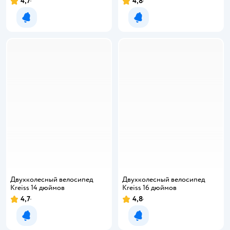
4,7
4,8
Уведомить о появлении
Уведомить о появлении
Двухколесный велосипед
Двухколесный велосипед
Kreiss 14 дюймов
Kreiss 16 дюймов
4,7
4,8
Уведомить о появлении
Уведомить о появлении