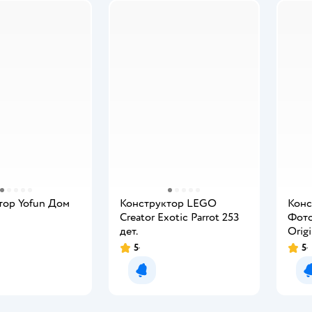
тор Yofun Дом
Конструктор LEGO
Конс
Creator Exotic Parrot 253
Фото
дет.
Origi
5
5
мить о появлении
Уведомить о появлении