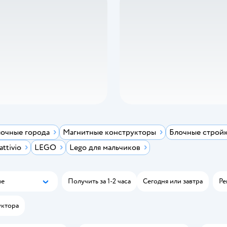
очные города
Магнитные конструкторы
Блочные строй
ttivio
LEGO
Lego для мальчиков
ые
Получить за 1-2 часа
Сегодня или завтра
Ре
Популярные
уктора