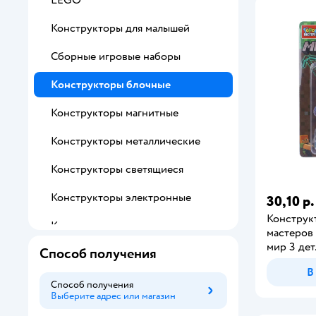
Конструкторы для малышей
Сборные игровые наборы
Конструкторы блочные
Конструкторы магнитные
Конструкторы металлические
Конструкторы светящиеся
Конструкторы электронные
30,10 р.
Конструк
Конструкторы динамические
мастеров
мир 3 дет
Способ получения
Конструкторы из глины
В
Конструкторы с
Способ получения
радиоуправлением
Выберите адрес или магазин
Способ получения