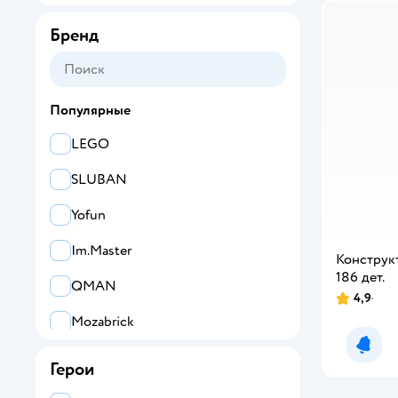
Бренд
Популярные
LEGO
SLUBAN
Yofun
Im.Master
Конструк
186 дет.
QMAN
4,9
Mozabrick
Уведо
BAUER
Герои
Полесье