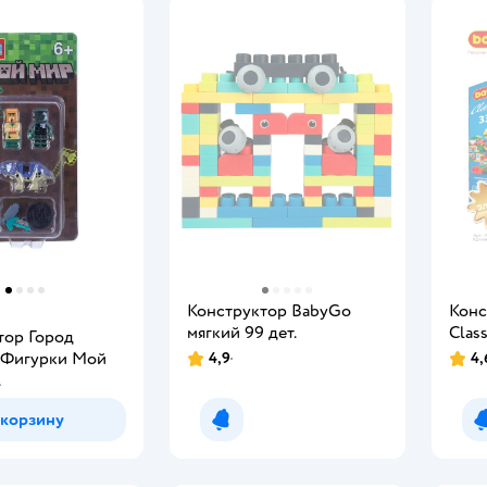
Конструктор BabyGo
Конс
мягкий 99 дет.
Сlass
тор Город
 Фигурки Мой
4,9
4,
.
 корзину
Уведомить о появлении