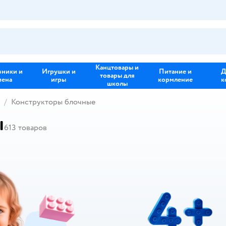
Канцтовары и
зники и
Игрушки и
Питание и
Д
товары для
иена
игры
кормление
к
школы
Конструкторы блочные
ы
613
товаров