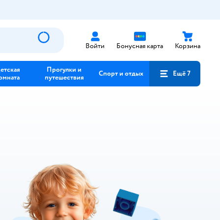
Войти
Бонусная карта
Корзина
етская
Прогулки и
Спорт и отдых
Ещё 7
омната
путешествия