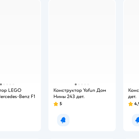
тор LEGO
Конструктор Yofun Дом
Конс
ercedes-Benz F1
Нины 243 дет.
дет.
5
4,
мить о появлении
Уведомить о появлении