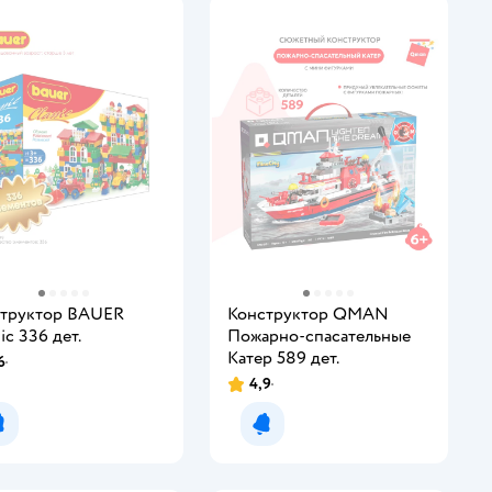
труктор BAUER
Конструктор QMAN
ic 336 дет.
Пожарно-спасательные
Катер 589 дет.
6
4,9
Уведомить о появлении
Уведомить о появлении