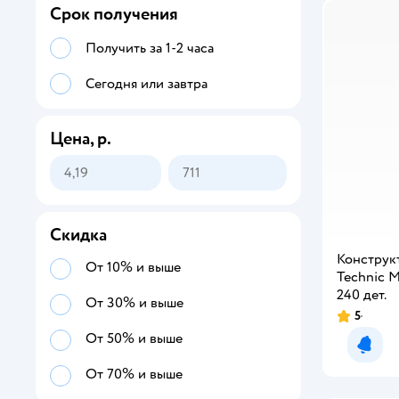
Срок получения
Получить за 1-2 часа
Сегодня или завтра
Цена, р.
Скидка
Конструк
От 10% и выше
Technic M
240 дет.
От 30% и выше
5
От 50% и выше
Уведо
От 70% и выше