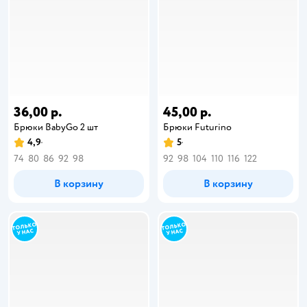
36,00 р.
45,00 р.
Брюки BabyGо 2 шт
Брюки Futurino
4,9
5
74
80
86
92
98
92
98
104
110
116
122
В корзину
В корзину