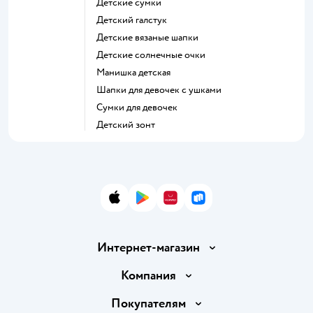
Детские сумки
Детский галстук
Детские вязаные шапки
Детские солнечные очки
Манишка детская
Шапки для девочек с ушками
Сумки для девочек
Детский зонт
App Store
Google Play
AppGallery
RuStore
Интернет-магазин
Доставка и оплата
Компания
Обмен и возврат товара
Вакансии
Покупателям
Правила продажи