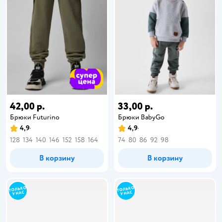
42,00 р.
33,00 р.
Брюки Futurino
Брюки BabyGo
4,9
4,9
128
134
140
146
152
158
164
74
80
86
92
98
В корзину
В корзину