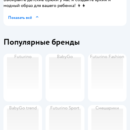
модный образ для вашего ребенка! 👦👧
Показать всё
Популярные бренды
Futurino
BabyGo
Futurino Fashion
BabyGo trend
Futurino Sport
Смешарики