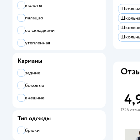
кюлоты
Школьна
палаццо
Школьна
Школьны
со складками
Школьны
утепленная
Карманы
Отзы
задние
боковые
4,
внешние
1326 отзы
Тип одежды
брюки