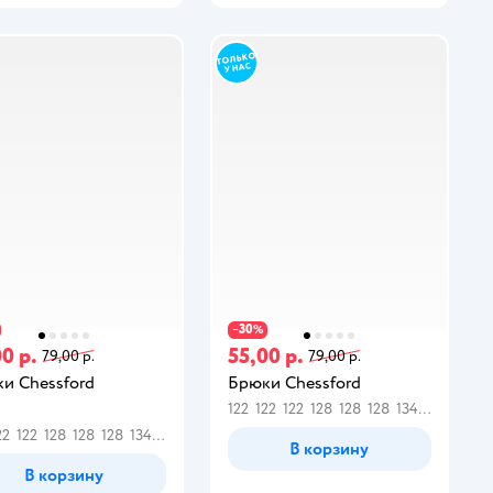
30
−
%
0 р.
55,00 р.
79,00 р.
79,00 р.
и Chessford
Брюки Chessford
122
122
122
128
128
128
134
134
140
1
22
122
128
128
128
134
134
140
140
146
146
146
152
152
158
158
164
В корзину
В корзину