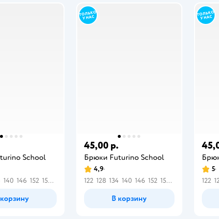
.
45,00 р.
45,
turino School
Брюки Futurino School
Брюк
4,9
5
4
140
146
152
158
164
122
128
134
140
146
152
158
164
122
1
 корзину
В корзину