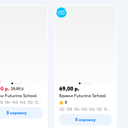
0 р.
69,00 р.
59,00 р.
и Futurino School
Брюки Futurino School
28
134
140
146
152
158
164
5
122
128
134
140
146
152
158
164
В корзину
В корзину