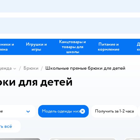
Канцтовары и
зники и
Игрушки и
Питание и
Д
товары для
иена
игры
кормление
к
школы
дежда
Брюки
Школьные прямые брюки для детей
ки для детей
ые
Модель одежды низ
Получить за 1-2 часа
Популярные
Закрыть
ь всё