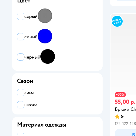
Цвет
серый
синий
черный
Сезон
зима
30
−
%
55,00 р.
школа
Брюки Ch
5
Материал одежды
122
122
128
В