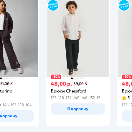
30
30
−
%
−
%
48,00 р.
48,
51,00 р.
69,00 р.
turino
Брюки Chessford
Брюк
122
128
134
140
146
152
158
164
5
0
146
152
158
164
122
1
В корзину
 корзину