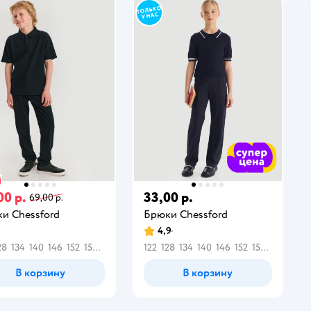
00 р.
33,00 р.
69,00 р.
и Chessford
Брюки Chessford
4,9
28
134
140
146
152
158
164
122
128
134
140
146
152
158
164
В корзину
В корзину