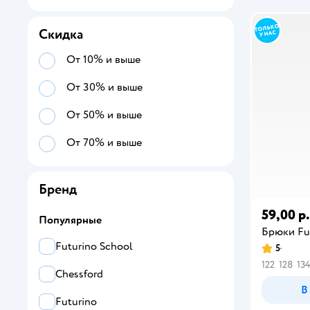
Скидка
От 10% и выше
От 30% и выше
От 50% и выше
От 70% и выше
Бренд
59,00 р.
Популярные
Брюки Fu
Futurino School
5
122
128
13
Chessford
В
Futurino