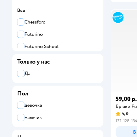
Все
Chessford
Futurino
Futurino School
Только у нас
Да
Пол
59,00 р.
девочка
Брюки Fu
4,8
мальчик
122
128
13
В