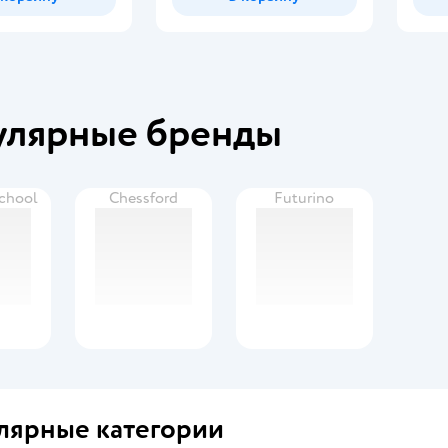
улярные бренды
School
Chessford
Futurino
лярные категории