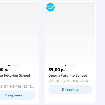
00 р.
59,00 р.
и Futurino School
Брюки Futurino School
122
128
134
140
146
152
158
164
28
134
140
146
152
158
164
В корзину
В корзину