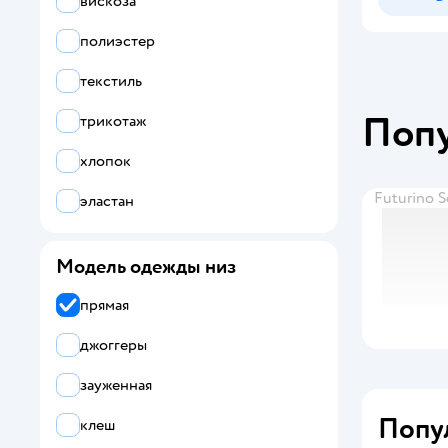
вискоза
полиэстер
текстиль
Поп
трикотаж
хлопок
Futurino 
эластан
Модель одежды низ
прямая
джоггеры
зауженная
Попу
клеш