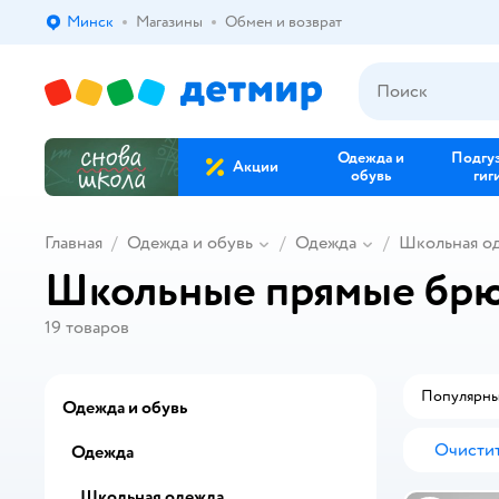
Минск
Магазины
Обмен и возврат
Выбор адреса доставки.
Одежда и
Подгу
Акции
обувь
гиг
Главная
Одежда и обувь
Одежда
Школьная о
Школьные прямые брю
19
товаров
Популярн
Одежда и обувь
Очистит
Одежда
Школьная одежда