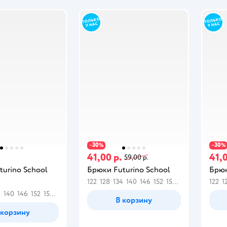
30
30
−
%
−
%
41,00 р.
41,0
59,00 р.
turino School
Брюки Futurino School
Брюк
122
128
134
140
146
152
158
164
122
1
4
140
146
152
158
164
В корзину
 корзину