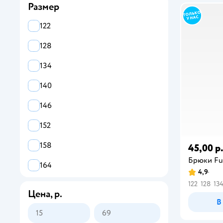
Размер
122
128
134
140
146
152
158
45,00 р
Брюки Fu
164
4,9
122
128
13
Цена, р.
В