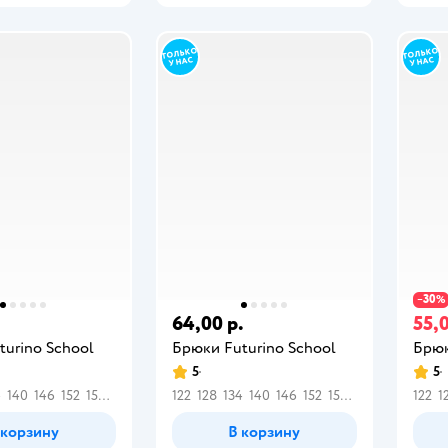
30
−
%
64,00 р.
55,0
turino School
Брюки Futurino School
Брюк
5
5
4
140
146
152
158
164
122
128
134
140
146
152
158
164
122
1
 корзину
В корзину