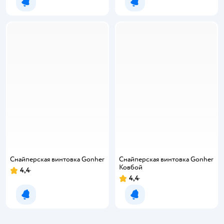
Уведомить о появлении
Уведомить о появлении
Снайперская винтовка Gonher
Снайперская винтовка Gonher
Ковбой
4,4
4,4
Уведомить о появлении
Уведомить о появлении