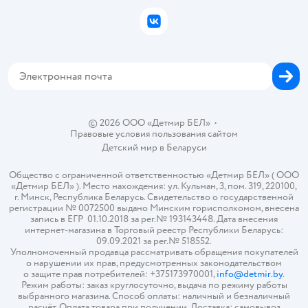
Бонусные карты
Политика использования файлов cookie
ВКонтакте
Блог
Обратная связь
Магазины сети
Карта сайта
© 2026 ООО «Детмир БЕЛ»
•
Правовые условия пользования сайтом
Детский мир в
Беларуси
Общество с ограниченной ответственностью «Детмир БЕЛ» ( ООО
«Детмир БЕЛ» ). Место нахождения: ул. Кульман, 3, пом. 319, 220100,
г. Минск, Республика Беларусь. Свидетельство о государственной
регистрации № 0072500 выдано Минским горисполкомом, внесена
запись в ЕГР 01.10.2018 за рег.№ 193143448. Дата внесения
интернет-магазина в Торговый реестр Республики Беларусь:
09.09.2021 за рег.№ 518552.
Уполномоченный продавца рассматривать обращения покупателей
о нарушении их прав, предусмотренных законодательством
о защите прав потребителей: +375173970001,
info@detmir.by
.
Режим работы: заказ круглосуточно, выдача по режиму работы
выбранного магазина. Способ оплаты: наличный и безналичный
расчёт. Оплата товара при получении. Доставка: самовывоз