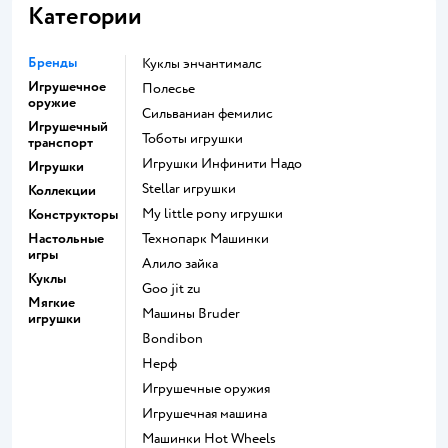
Категории
Бренды
Куклы энчантималс
Игрушечное
Полесье
оружие
Сильваниан фемилис
Игрушечный
Тоботы игрушки
транспорт
Игрушки Инфинити Надо
Игрушки
Stellar игрушки
Коллекции
my little pony игрушки
Конструкторы
Настольные
Технопарк Машинки
игры
Алило зайка
Куклы
Goo jit zu
Мягкие
Машины Bruder
игрушки
Bondibon
Нерф
Игрушечные оружия
Игрушечная машина
Машинки Hot Wheels