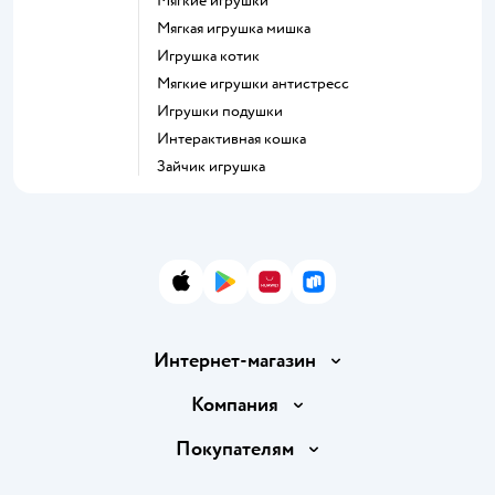
Мягкие игрушки
Мягкая игрушка мишка
Игрушка котик
Мягкие игрушки антистресс
Игрушки подушки
Интерактивная кошка
Зайчик игрушка
App Store
Google Play
AppGallery
RuStore
Интернет-магазин
Доставка и оплата
Компания
Обмен и возврат товара
Вакансии
Покупателям
Правила продажи
Подарочные карты
Политика конфиденциальности