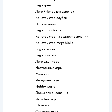
Lego speed
Лего Friends для девочек
Конструктор слубан
Лего машины
Lego mindstorms
Конструктор на радиоуправлении
Конструктор mega bloks
Lego классик
Lego princess
Лего джуниорс
Настольные игры
Манчкин
Имаджинариум
Hobby world
Доска для рисования
Игра Твистер
Шахматы
Словодел игра