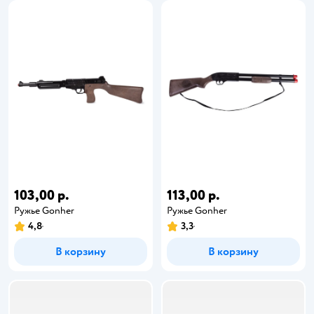
103,00 р.
113,00 р.
Ружье Gonher
Ружье Gonher
4,8
3,3
В корзину
В корзину