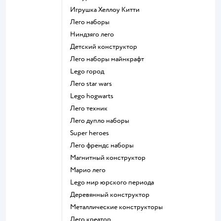
Игрушка Хеллоу Китти
Лего наборы
Ниндзяго лего
Детский конструктор
Лего наборы майнкрафт
Lego город
Лего star wars
Lego hogwarts
Лего техник
Лего дупло наборы
Super heroes
Лего френдс наборы
Магнитный конструктор
Марио лего
Lego мир юрского периода
Деревянный конструктор
Металлические конструкторы
Лего креатор