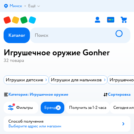
Минск
Ещё
Выбор адреса доставки.
Каталог
Игрушечное оружие Gonher
32
товара
Игрушки детские
Игрушки для мальчиков
Игрушечно
Категория: Игрушечное оружие
Сортировка
Фильтры
Бренд
Получить за 1-2 часа
Сегодня ил
Закрыть
Способ получения
Выберите адрес или магазин
Способ получения