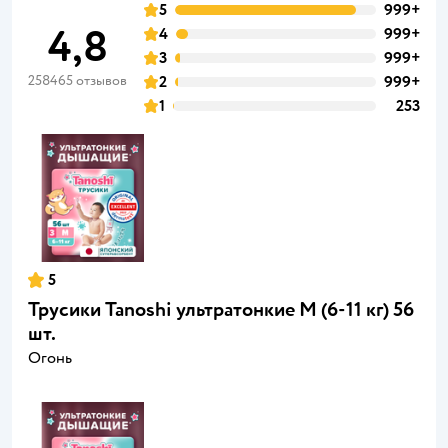
5
999+
4,8
4
999+
3
999+
258465 отзывов
2
999+
1
253
5
Трусики Tanoshi ультратонкие M (6-11 кг) 56
шт.
Огонь