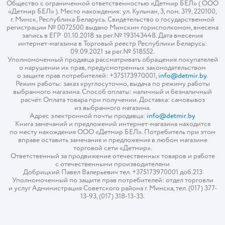
Общество с ограниченной ответственностью «Детмир БЕЛ» ( ООО
«Детмир БЕЛ» ). Место нахождения: ул. Кульман, 3, пом. 319, 220100,
г. Минск, Республика Беларусь. Свидетельство о государственной
регистрации № 0072500 выдано Минским горисполкомом, внесена
запись в ЕГР 01.10.2018 за рег.№ 193143448. Дата внесения
интернет-магазина в Торговый реестр Республики Беларусь:
09.09.2021 за рег.№ 518552.
Уполномоченный продавца рассматривать обращения покупателей
о нарушении их прав, предусмотренных законодательством
о защите прав потребителей: +375173970001,
info@detmir.by
.
Режим работы: заказ круглосуточно, выдача по режиму работы
выбранного магазина. Способ оплаты: наличный и безналичный
расчёт. Оплата товара при получении. Доставка: самовывоз
из выбранного магазина.
Адрес электронной почты продавца:
info@detmir.by
Книга замечаний и предложений интернет-магазина находится
по месту нахождения ООО «Детмир БЕЛ». Потребитель при этом
вправе оставить замечания и предложения в любом магазине
торговой сети «Детмир».
Ответственный за продвижение отечественных товаров и работе
с отечественными производителями
Добрицкий Павел Валерьевич тел. +375173970001 доб.213
Уполномоченный по защите прав потребителей: отдел торговли
и услуг Администрация Советского района г. Минска, тел. (017) 377-
13-93, (017) 318-13-33.