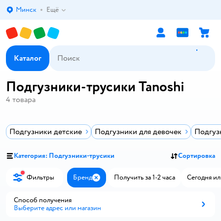
Минск
Ещё
Выбор адреса доставки.
Каталог
Подгузники-трусики Tanoshi
4
товара
Подгузники детские
Подгузники для девочек
Подгуз
Категория: Подгузники-трусики
Сортировка
Фильтры
Бренд
Получить за 1-2 часа
Сегодня ил
Закрыть
Способ получения
Выберите адрес или магазин
Способ получения