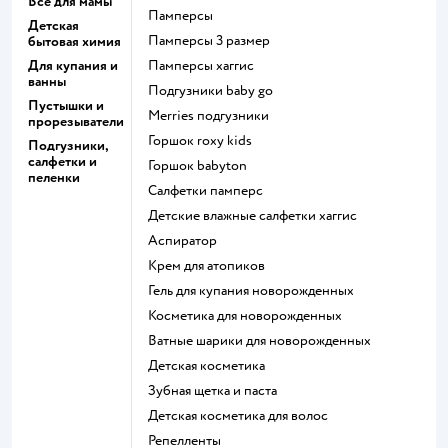
Все для мамы
памперсы
Детская
памперсы 3 размер
бытовая химия
Для купания и
памперсы хаггис
ванны
подгузники baby go
Пустышки и
merries подгузники
прорезыватели
горшок roxy kids
Подгузники,
салфетки и
горшок babyton
пеленки
салфетки памперс
детские влажные салфетки хаггис
аспиратор
крем для атопиков
гель для купания новорожденных
косметика для новорожденных
ватные шарики для новорожденных
детская косметика
зубная щетка и паста
детская косметика для волос
репелленты