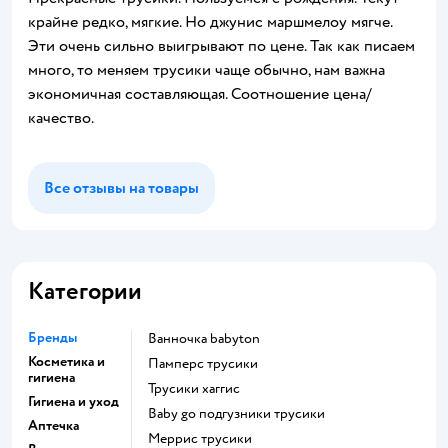
крайне редко, мягкие. Но джунис маршмелоу мягче.
Эти очень сильно выигрывают по цене. Так как писаем
много, то меняем трусики чаще обычно, нам важна
экономичная составляющая. Соотношение цена/
качество.
Все отзывы на товары
Категории
Бренды
ванночка babyton
Косметика и
памперс трусики
гигиена
трусики хаггис
Гигиена и уход
baby go подгузники трусики
Аптечка
меррис трусики