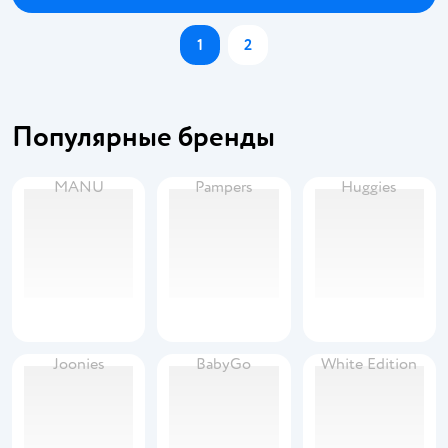
1
2
Популярные бренды
MANU
Pampers
Huggies
Joonies
BabyGo
White Edition