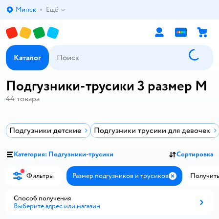
Минск
Ещё
Выбор адреса доставки.
Каталог
Подгузники-трусики 3 размер M
44
товара
Подгузники детские
Подгузники трусики для девочек
Категория: Подгузники-трусики
Сортировка
Фильтры
Размер подгузников и трусиков
Получить 
Закрыть
Способ получения
Выберите адрес или магазин
Способ получения