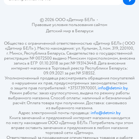
© 2026 ООО «Детмир БЕЛ»
•
Правовые условия пользования сайтом
Детский мир в
Беларуси
Общество с ограниченной ответственностью «Детмир БЕЛ» ( ООО
«Детмир БЕЛ» ). Место нахождения: ул. Кульман, 3, пом. 319, 220100,
г. Минск, Республика Беларусь. Свидетельство о государственной
регистрации № 0072500 выдано Минским горисполкомом, внесена
запись в ЕГР 01.10.2018 за рег.№ 193143448. Дата внесения
интернет-магазина в Торговый реестр Республики Беларусь:
09.09.2021 за рег.№ 518552.
Уполномоченный продавца рассматривать обращения покупателей
о нарушении их прав, предусмотренных законодательством
о защите прав потребителей: +375173970001,
info@detmir.by
.
Режим работы: заказ круглосуточно, выдача по режиму работы
выбранного магазина. Способ оплаты: наличный и безналичный
расчёт. Оплата товара при получении. Доставка: самовывоз
из выбранного магазина.
Адрес электронной почты продавца:
info@detmir.by
Книга замечаний и предложений интернет-магазина находится
по месту нахождения ООО «Детмир БЕЛ». Потребитель при этом
вправе оставить замечания и предложения в любом магазине
торговой сети «Детмир».
Ответственный за продвижение отечественных товаров и работе