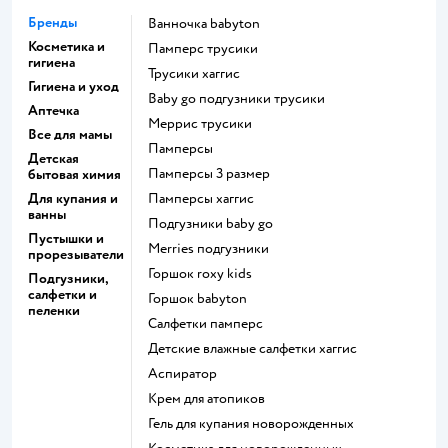
Бренды
ванночка babyton
Косметика и
памперс трусики
гигиена
трусики хаггис
Гигиена и уход
baby go подгузники трусики
Аптечка
меррис трусики
Все для мамы
памперсы
Детская
памперсы 3 размер
бытовая химия
Для купания и
памперсы хаггис
ванны
подгузники baby go
Пустышки и
merries подгузники
прорезыватели
горшок roxy kids
Подгузники,
салфетки и
горшок babyton
пеленки
салфетки памперс
детские влажные салфетки хаггис
аспиратор
крем для атопиков
гель для купания новорожденных