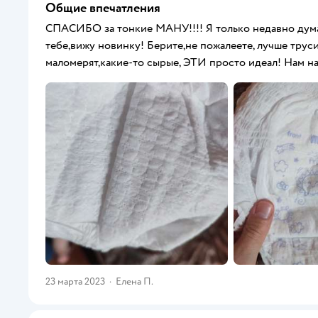
Общие впечатления
СПАСИБО за тонкие МАНУ!!!! Я только недавно думала
тебе,вижу новинку! Берите,не пожалеете, лучше трус
маломерят,какие-то сырые, ЭТИ просто идеал! Нам на 
23 марта 2023
·
Елена П.