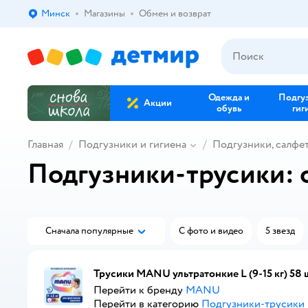
Минск
Магазины
Обмен и возврат
Выбор адреса доставки.
Одежда и
Подгу
Акции
обувь
гиг
Главная
Подгузники и гигиена
Подгузники, салфе
Подгузники-трусики: 
Сначала популярные
С фото и видео
5 звезд
Трусики MANU ультратонкие L (9-15 кг) 58 
Перейти к бренду
MANU
Перейти в категорию
Подгузники-трусики