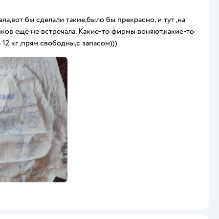
,вот бы сделали такие,было бы прекрасно, и тут ,на
иков ещё не встречала. Какие-то фирмы воняют,какие-то
12 кг ,прям свободны,с запасом)))