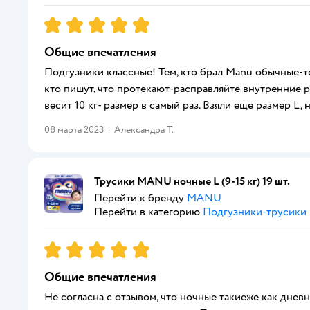
Рейтинг:
5
Общие впечатления
Подгузники классные! Тем, кто брал Manu обычные-то
кто пишут, что протекают-расправляйте внутренние ре
весит 10 кг- размер в самый раз. Взяли еще размер L,
08 марта 2023
·
Александра Т.
Трусики MANU ночные L (9-15 кг) 19 шт.
Перейти к бренду
MANU
Перейти в категорию
Подгузники-трусики
Рейтинг:
5
Общие впечатления
Не согласна с отзывом, что ночные такиеже как дневны