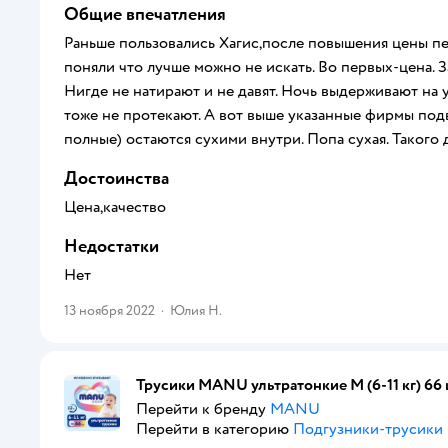
Общие впечатления
Раньше пользовались Хагис,после повышения цены пе
поняли что лучше можно не искать. Во первых-цена. З
Нигде не натирают и не давят. Ночь выдерживают на у
тоже не протекают. А вот выше указанные фирмы подв
полные) остаются сухими внутри. Попа сухая. Такого 
Достоинства
Цена,качество
Недостатки
Нет
13 ноября 2022
·
Юлия Н.
Трусики MANU ультратонкие M (6-11 кг) 66 
Перейти к бренду
MANU
Перейти в категорию
Подгузники-трусики