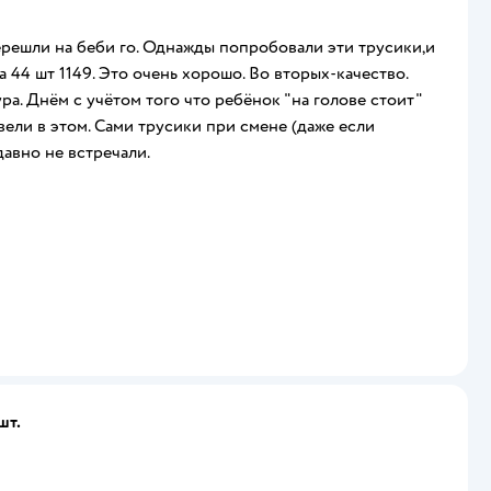
решли на беби го. Однажды попробовали эти трусики,и
а 44 шт 1149. Это очень хорошо. Во вторых-качество.
ра. Днём с учётом того что ребёнок "на голове стоит"
ели в этом. Сами трусики при смене (даже если
давно не встречали.
шт.