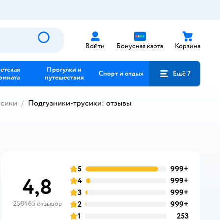
Войти
Бонусная карта
Корзина
етская
Прогулки и
Спорт и отдых
Ещё 7
омната
путешествия
усики
Подгузники-трусики: отзывы
5
999+
отзывов
оценка
4,8
4
999+
отзывов
оценка
3
999+
отзывов
оценка
258465 отзывов
2
999+
отзывов
оценка
1
253
отзывов