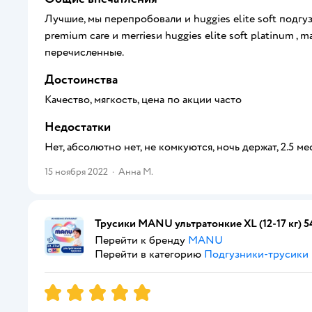
Лучшие, мы перепробовали и huggies elite soft подг
premium care и merriesи huggies elite soft platinum ,
перечисленные.
Достоинства
Качество, мягкость, цена по акции часто
Недостатки
Нет, абсолютно нет, не комкуются, ночь держат, 2.5 м
15 ноября 2022
·
Анна М.
Трусики MANU ультратонкие XL (12-17 кг) 5
Перейти к бренду
MANU
Перейти в категорию
Подгузники-трусики
Рейтинг:
5