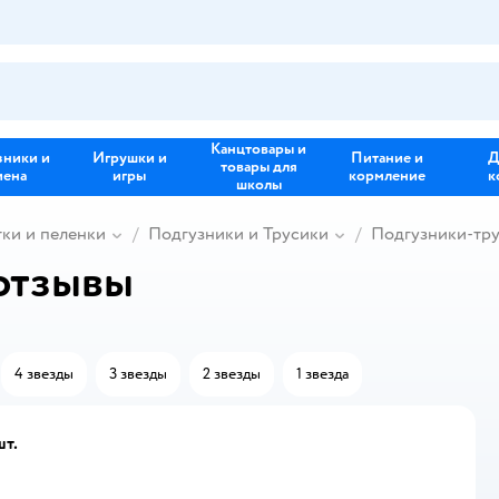
Канцтовары и
зники и
Игрушки и
Питание и
Д
товары для
иена
игры
кормление
к
школы
тки и пеленки
Подгузники и Трусики
Подгузники-тр
отзывы
4 звезды
3 звезды
2 звезды
1 звезда
шт.