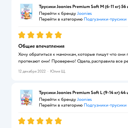
Трусики Joonies Premium Soft M (6-11 кг) 56 
Перейти к бренду
Joonies
Перейти в категорию
Подгузники-трусики
Рейтинг:
5
Общие впечатления
Хочу обратиться к мамочкам, которые пишут что они 
протекают они! Проверено! Одела, расправила все р
12 декабря 2022
·
Юлия Щ.
Трусики Joonies Premium Soft L (9-14 кг) 44 
Перейти к бренду
Joonies
Перейти в категорию
Подгузники-трусики
Рейтинг:
5