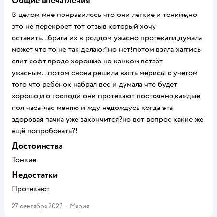
Общие впечатления
В целом мне понравилось что они легкие и тонкие,но
это не перекроет тот отзыв который хочу
оставить...брала их в роддом ужасно протекали,думала
может что то не так делаю?!но нет!потом взяла хаггисы
елит софт вроде хорошие но камком встаёт
ужасным...потом снова решила взять мерисы с учетом
того что ребёнок набрал вес и думала что будет
хорошо,и о господи они протекают постоянно,каждые
пол часа-час меняю и жду недождусь когда эта
здоровая пачка уже закончится?но вот вопрос какие же
ещё попробовать?!
Достоинства
Тонкие
Недостатки
Протекают
27 сентября 2022
·
Мария