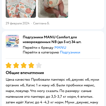
29 февраля 2024
·
Светлана Б.
Подгузники MANU Comfort для
новорожденных NB (до 5 кг) 34 шт.
Перейти к бренду
MANU
Перейти в категорию
Подгузники
Рейтинг:
4
Общие впечатления
Цена качество Пробовали памперс нб, джунес нб, муни
органик нб, Хагис 1 и ману нб. Были пробники мерис,
мари, ловулар. Что могу сказать. По размеру- самые
маленькие это памперс до 3,5-3,7 кг норм, 4 впитык.
затем идёт Хагис до 4 -4,3 кг норм. Муни , джунес, ману