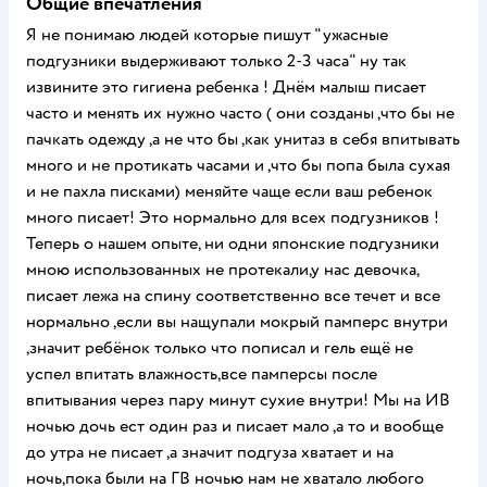
Общие впечатления
Я не понимаю людей которые пишут "ужасные
подгузники выдерживают только 2-3 часа" ну так
извините это гигиена ребенка ! Днём малыш писает
часто и менять их нужно часто ( они созданы ,что бы не
пачкать одежду ,а не что бы ,как унитаз в себя впитывать
много и не протикать часами и ,что бы попа была сухая
и не пахла писками) меняйте чаще если ваш ребенок
много писает! Это нормально для всех подгузников !
Теперь о нашем опыте, ни одни японские подгузники
мною использованных не протекали,у нас девочка,
писает лежа на спину соответственно все течет и все
нормально ,если вы нащупали мокрый памперс внутри
,значит ребёнок только что пописал и гель ещё не
успел впитать влажность,все памперсы после
впитывания через пару минут сухие внутри! Мы на ИВ
ночью дочь ест один раз и писает мало ,а то и вообще
до утра не писает ,а значит подгуза хватает и на
ночь,пока были на ГВ ночью нам не хватало любого