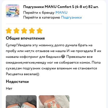
Подгузники MANU Comfort S (4-8 кг) 82 шт.
Перейти к бренду
MANU
Перейти в категорию
Подгузники
Рейтинг:
5
Общие впечатления
Супер!Увидела эту новинку, долго думала брать на
пробу или нет,тк отзывов не нашла И не прогадала Я их
назвала «офспринг для бедных»😂 Превзошли все
ожидания,мягкие,между ног не собирается комок. Попа
сухая,сам подгузник снаружи влажным не становится
Расцветка веселая))
Недостатки
Нет