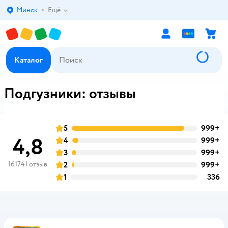
Минск
Ещё
Выбор адреса доставки.
Каталог
Подгузники: отзывы
5
999+
о
оценка
4,8
4
999+
о
оценка
3
999+
о
оценка
161741 отзыв
2
999+
о
оценка
1
336
о
оценка