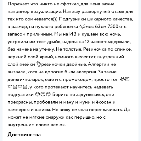
Поражает что никто не сфоткал, для меня важна
например визуализация. Напишу развернутый отзыв для
тех кто сомневается))) Подгузники шикарного качества,
в размер, на пухлого ребеночка 4,5мес 63см 7500кг с
запасом приличным. Мы на ИВ и кушаем всю ночь,
устроила им тест драйв, надела на 12 часов-выдержали,
без намека на утечку. Не толстые. Резиночка по спинке,
верхний слой яркий, немного шелестит, внутренний
слой ячейки 👌резиночки двойные. Аллергии не
вызвали, хотя на дорогие была аллергия. За такие
деньги-поларок, еще и с промокодом, просто топ 🫶🏻
🫶🏻🫶🏻, у кого протекают научитесь надевать
подгузники 😏😏😏 Берите не задумываясь, они
прекрасны, пробовали и ману и муни и ёкосан и
памперсы и хагисы. Не вижу смысла переплачивать. Да
может не мягкие снаружи как перышко, но с
внутренним слоем все ок.
Достоинства