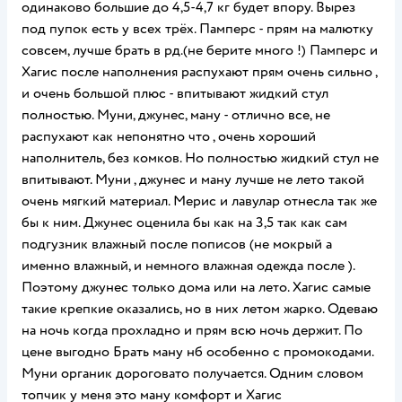
одинаково большие до 4,5-4,7 кг будет впору. Вырез
под пупок есть у всех трёх. Памперс - прям на малютку
совсем, лучше брать в рд.(не берите много !) Памперс и
Хагис после наполнения распухают прям очень сильно ,
и очень большой плюс - впитывают жидкий стул
полностью. Муни, джунес, ману - отлично все, не
распухают как непонятно что , очень хороший
наполнитель, без комков. Но полностью жидкий стул не
впитывают. Муни , джунес и ману лучше не лето такой
очень мягкий материал. Мерис и лавулар отнесла так же
бы к ним. Джунес оценила бы как на 3,5 так как сам
подгузник влажный после пописов (не мокрый а
именно влажный, и немного влажная одежда после ).
Поэтому джунес только дома или на лето. Хагис самые
такие крепкие оказались, но в них летом жарко. Одеваю
на ночь когда прохладно и прям всю ночь держит. По
цене выгодно Брать ману нб особенно с промокодами.
Муни органик дороговато получается. Одним словом
топчик у меня это ману комфорт и Хагис