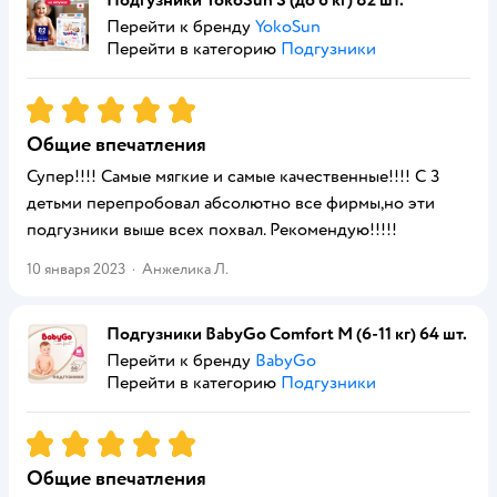
Подгузники YokoSun S (до 6 кг) 82 шт.
Перейти к бренду
YokoSun
Перейти в категорию
Подгузники
Рейтинг:
5
Общие впечатления
Супер!!!! Самые мягкие и самые качественные!!!! С 3
детьми перепробовал абсолютно все фирмы,но эти
подгузники выше всех похвал. Рекомендую!!!!!
10 января 2023
·
Анжелика Л.
Подгузники BabyGo Comfort M (6-11 кг) 64 шт.
Перейти к бренду
BabyGo
Перейти в категорию
Подгузники
Рейтинг:
5
Общие впечатления