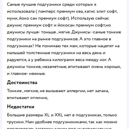
Самые лучшие подгузники среди которых я
использовала ( памперс премиум кеа, хагис элит софт,
муни, йоко сан премиум софт). Использую сейчас
джунис премиум софт и йокосан премиум софт,но
джунисы лучше- тоньше , мягче. Джунисы -самые тонкие
подгузники на рынке подгузников. А это главное в
подгузниках! Не понимаю тех мам, которые нацепят на
малышей толстенные подгузники на весь день и
радуются, а у ребенка килограмм веса между ног. А
джунисы тонкие, незаметные, впитывают очень хорошо,
и главное- нежные.
Достоинства
Тонкие , мягкие, не вызывают аллергии, нет запаха,
впитывают отлично,
Недостатки
Большие размеры XL и XXL нет в подгузниках, только
трусики. Нам удобнее подгузникиками, так как можно
регулировать застежку самим под индивидуальные