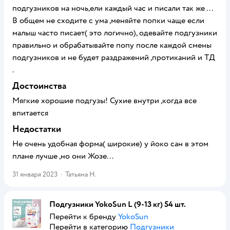
подгузников на ночь,ели каждый час и писали так же ...
В общем не сходите с ума ,меняйте попки чаще если
малыш часто писает( это логично), одевайте подгузники
правильно и обрабатывайте попу после каждой смены
подгузников и не будет раздражений ,протиканий и ТД
.
Достоинства
Мягкие хорошие подгузы! Сухие внутри ,когда все
впитается
Недостатки
Не очень удобная форма( широкие) у йоко сан в этом
плане лучше ,но они Жозе...
31 января 2023
·
Татьяна Н.
Подгузники YokoSun L (9-13 кг) 54 шт.
Перейти к бренду
YokoSun
Перейти в категорию
Подгузники