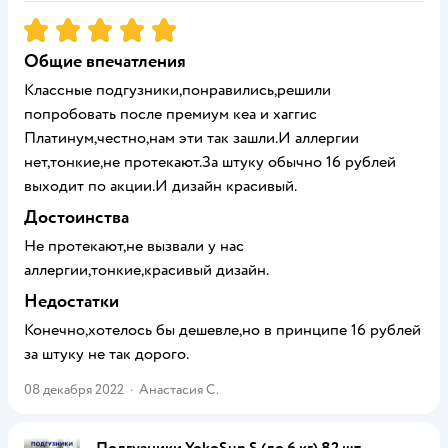
Рейтинг:
5
Общие впечатления
Классные подгузники,понравились,решили
попробовать после премиум кеа и хаггис
Платинум,честно,нам эти так зашли.И аллергии
нет,тонкие,не протекают.За штуку обычно 16 рублей
выходит по акции.И дизайн красивый.
Достоинства
Не протекают,не вызвали у нас
аллергии,тонкие,красивый дизайн.
Недостатки
Конечно,хотелось бы дешевле,но в принципе 16 рублей
за штуку не так дорого.
08 декабря 2022
·
Анастасия С.