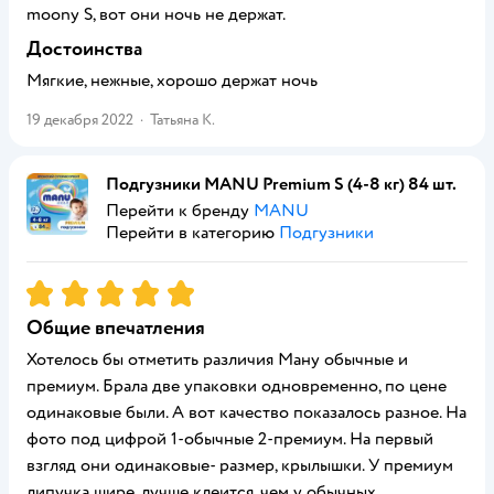
moony S, вот они ночь не держат.
Достоинства
Мягкие, нежные, хорошо держат ночь
19 декабря 2022
·
Татьяна К.
Подгузники MANU Premium S (4-8 кг) 84 шт.
Перейти к бренду
MANU
Перейти в категорию
Подгузники
Рейтинг:
5
Общие впечатления
Хотелось бы отметить различия Ману обычные и
премиум. Брала две упаковки одновременно, по цене
одинаковые были. А вот качество показалось разное. На
фото под цифрой 1-обычные 2-премиум. На первый
взгляд они одинаковые- размер, крылышки. У премиум
липучка шире, лучше клеится, чем у обычных.