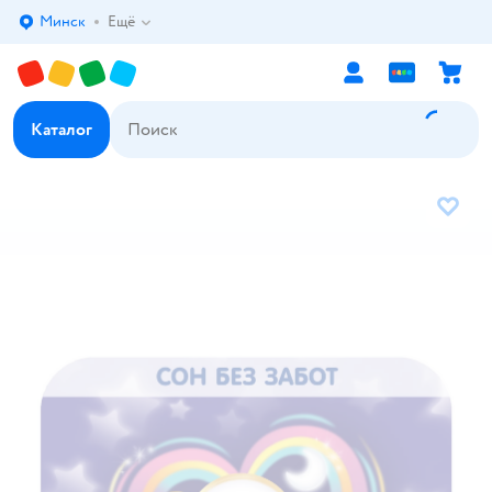
Минск
Ещё
Выбор адреса доставки.
Каталог
В избр