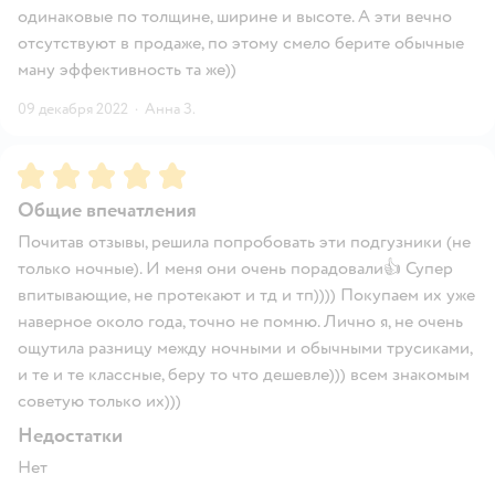
одинаковые по толщине, ширине и высоте. А эти вечно
отсутствуют в продаже, по этому смело берите обычные
ману эффективность та же))
09 декабря 2022
·
Анна З.
Рейтинг:
5
Общие впечатления
Почитав отзывы, решила попробовать эти подгузники (не
только ночные). И меня они очень порадовали👍 Супер
впитывающие, не протекают и тд и тп)))) Покупаем их уже
наверное около года, точно не помню. Лично я, не очень
ощутила разницу между ночными и обычными трусиками,
и те и те классные, беру то что дешевле))) всем знакомым
советую только их)))
Недостатки
Нет