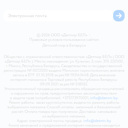
Магазины сети
Карта сайта
© 2026 ООО «Детмир БЕЛ»
•
Правовые условия пользования сайтом
Детский мир в
Беларуси
Общество с ограниченной ответственностью «Детмир БЕЛ» ( ООО
«Детмир БЕЛ» ). Место нахождения: ул. Кульман, 3, пом. 319, 220100,
г. Минск, Республика Беларусь. Свидетельство о государственной
регистрации № 0072500 выдано Минским горисполкомом, внесена
запись в ЕГР 01.10.2018 за рег.№ 193143448. Дата внесения
интернет-магазина в Торговый реестр Республики Беларусь:
09.09.2021 за рег.№ 518552.
Уполномоченный продавца рассматривать обращения покупателей
о нарушении их прав, предусмотренных законодательством
о защите прав потребителей: +375173970001,
info@detmir.by
.
Режим работы: заказ круглосуточно, выдача по режиму работы
выбранного магазина. Способ оплаты: наличный и безналичный
расчёт. Оплата товара при получении. Доставка: самовывоз
из выбранного магазина.
Адрес электронной почты продавца:
info@detmir.by
Книга замечаний и предложений интернет-магазина находится