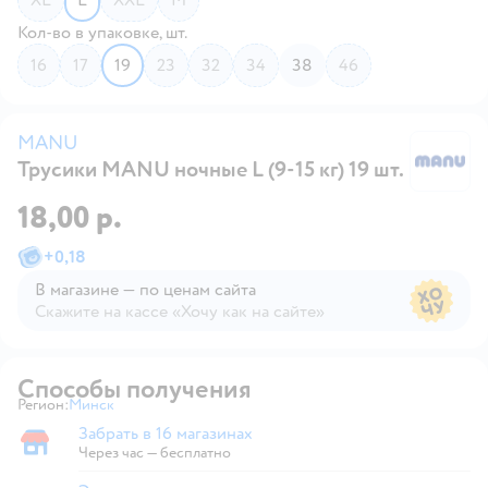
Кол-во в упаковке, шт.
16
17
19
23
32
34
38
46
MANU
Трусики MANU ночные L (9-15 кг) 19 шт.
M
18,00 р.
+
0,18
В магазине — по ценам сайта
Скажите на кассе «Хочу как на сайте»
В магазине — по ценам сайта
Способы получения
Регион:
Минск
Выбор адреса доставки.
Забрать в 16 магазинах
Забрать в магазине
Через час — бесплатно