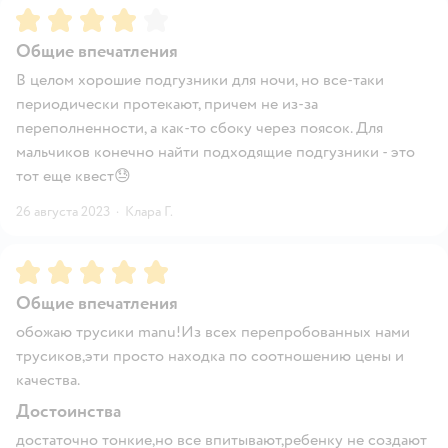
Рейтинг:
4
Общие впечатления
В целом хорошие подгузники для ночи, но все-таки
периодически протекают, причем не из-за
переполненности, а как-то сбоку через поясок. Для
мальчиков конечно найти подходящие подгузники - это
тот еще квест😓
26 августа 2023
·
Клара Г.
Рейтинг:
5
Общие впечатления
обожаю трусики manu!Из всех перепробованных нами
трусиков,эти просто находка по соотношению цены и
качества.
Достоинства
достаточно тонкие,но все впитывают,ребенку не создают