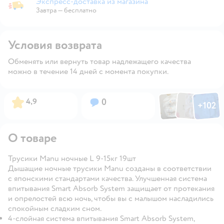
Экспресс-доставка из магазина
Экспресс-доставка из магазина
Завтра
—
бесплатно
Условия возврата
Обменять или вернуть товар надлежащего качества
можно в течение 14 дней с момента покупки.
Фото по
Фото пользовател
Фото пользо
Рейтинг:
Вопросов:
4,9
0
+
102
Открыть га
О товаре
Трусики Manu ночные L 9-15кг 19шт
Дышащие ночные трусики Manu созданы в соответствии
с японскими стандартами качества. Улучшенная система
впитывания Smart Absorb System защищает от протекания
и опрелостей всю ночь, чтобы вы с малышом насладились
спокойным сладким сном.
4-слойная система впитывания Smart Absorb System,