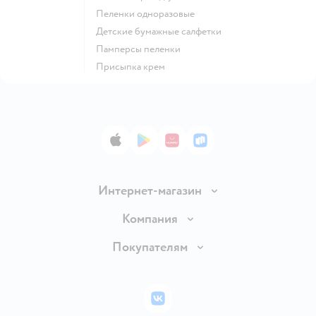
пеленки одноразовые
детские бумажные салфетки
памперсы пеленки
присыпка крем
App Store
Google Play
AppGallery
RuStore
Интернет-магазин
Доставка и оплата
Компания
Обмен и возврат товара
Вакансии
Покупателям
Правила продажи
Подарочные карты
Политика конфиденциальности
Бонусные карты
Политика использования файлов cookie
ВКонтакте
Блог
Обратная связь