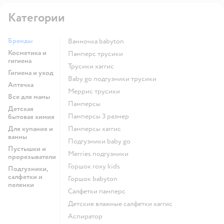
Категории
Бренды
ванночка babyton
Косметика и
памперс трусики
гигиена
трусики хаггис
Гигиена и уход
baby go подгузники трусики
Аптечка
меррис трусики
Все для мамы
памперсы
Детская
памперсы 3 размер
бытовая химия
Для купания и
памперсы хаггис
ванны
подгузники baby go
Пустышки и
merries подгузники
прорезыватели
горшок roxy kids
Подгузники,
салфетки и
горшок babyton
пеленки
салфетки памперс
детские влажные салфетки хаггис
аспиратор