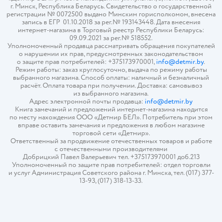
г. Минск, Республика Беларусь. Свидетельство о государственной
регистрации № 0072500 выдано Минским горисполкомом, внесена
запись в ЕГР 01.10.2018 за рег.№ 193143448. Дата внесения
интернет-магазина в Торговый реестр Республики Беларусь:
09.09.2021 за рег.№ 518552.
Уполномоченный продавца рассматривать обращения покупателей
о нарушении их прав, предусмотренных законодательством
о защите прав потребителей: +375173970001,
info@detmir.by
.
Режим работы: заказ круглосуточно, выдача по режиму работы
выбранного магазина. Способ оплаты: наличный и безналичный
расчёт. Оплата товара при получении. Доставка: самовывоз
из выбранного магазина.
Адрес электронной почты продавца:
info@detmir.by
Книга замечаний и предложений интернет-магазина находится
по месту нахождения ООО «Детмир БЕЛ». Потребитель при этом
вправе оставить замечания и предложения в любом магазине
торговой сети «Детмир».
Ответственный за продвижение отечественных товаров и работе
с отечественными производителями
Добрицкий Павел Валерьевич тел. +375173970001 доб.213
Уполномоченный по защите прав потребителей: отдел торговли
и услуг Администрация Советского района г. Минска, тел. (017) 377-
13-93, (017) 318-13-33.