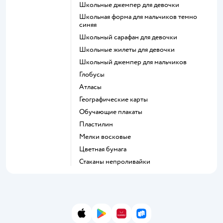
Школьные джемпер для девочки
Школьная форма для мальчиков темно
синяя
Школьный сарафан для девочки
Школьные жилеты для девочки
Школьный джемпер для мальчиков
Глобусы
Атласы
Географические карты
Обучающие плакаты
Пластилин
Мелки восковые
Цветная бумага
Стаканы непроливайки
App Store
Google Play
AppGallery
RuStore