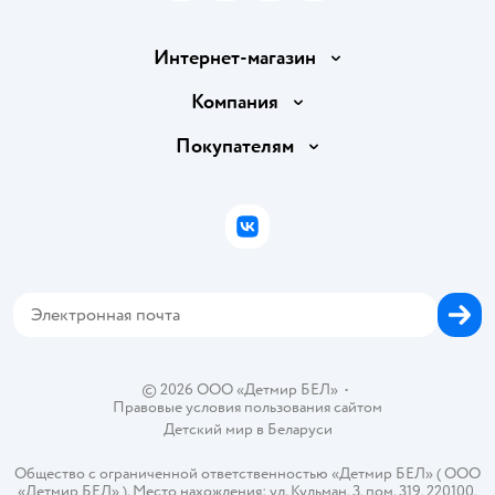
Интернет-магазин
Доставка и оплата
Компания
Обмен и возврат товара
Вакансии
Покупателям
Правила продажи
Подарочные карты
Политика конфиденциальности
Бонусные карты
Политика использования файлов cookie
ВКонтакте
Блог
Обратная связь
Магазины сети
Карта сайта
© 2026 ООО «Детмир БЕЛ»
•
Правовые условия пользования сайтом
Детский мир в
Беларуси
Общество с ограниченной ответственностью «Детмир БЕЛ» ( ООО
«Детмир БЕЛ» ). Место нахождения: ул. Кульман, 3, пом. 319, 220100,