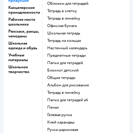
продукция
Обложки для тетрадей
Канцелярские
Тетрадь в клетку
принадлежности
Тетрадь в линейку
Рабочее место
школьника
Офисная бумага
Рюкзаки, ранцы,
Школьная тетрадь
чемоданы
Тетрадь на кольцах
Школьная
одежда и обувь
Настенный календарь
Учебные
Предметные тетради
материалы
Папки для тетрадей
Школьное
Блокнот детский
творчество
Общие тетради
Альбом для рисования
Тетрадь в линейку
Папки для тетрадей а4
Пенал
Гелевая ручка
Клей карандаш
Ручка шариковая