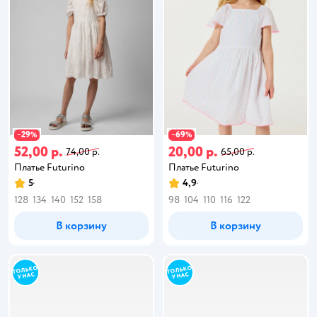
29
69
−
%
−
%
52,00 р.
20,00 р.
74,00 р.
65,00 р.
Платье Futurino
Платье Futurino
5
4,9
128
134
140
152
158
98
104
110
116
122
В корзину
В корзину