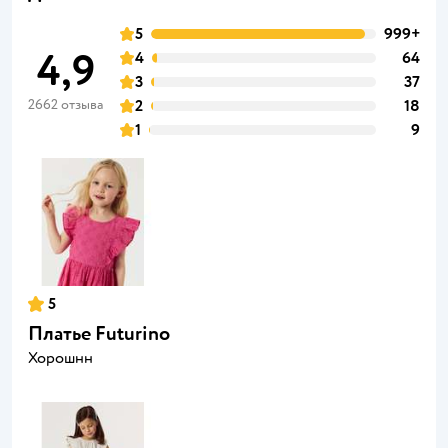
5
999+
4,9
4
64
3
37
2662 отзыва
2
18
1
9
5
Платье Futurino
Хорошнн