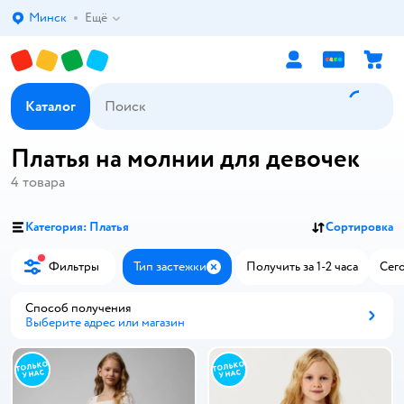
Минск
Ещё
Выбор адреса доставки.
Каталог
Платья на молнии для девочек
4
товара
Категория: Платья
Сортировка
Фильтры
Тип застежки
Получить за 1-2 часа
Сего
Закрыть
Способ получения
Выберите адрес или магазин
Способ получения