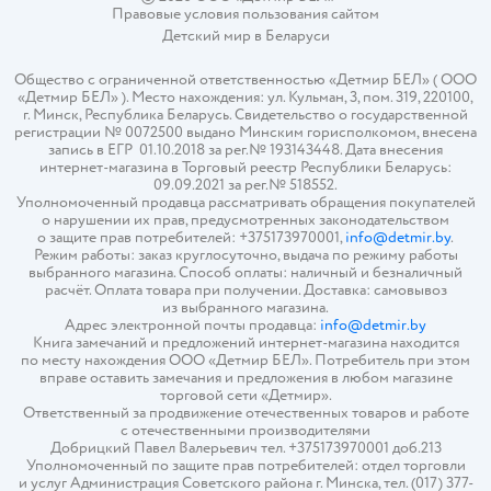
Правовые условия пользования сайтом
Детский мир в
Беларуси
Общество с ограниченной ответственностью «Детмир БЕЛ» ( ООО
«Детмир БЕЛ» ). Место нахождения: ул. Кульман, 3, пом. 319, 220100,
г. Минск, Республика Беларусь. Свидетельство о государственной
регистрации № 0072500 выдано Минским горисполкомом, внесена
запись в ЕГР 01.10.2018 за рег.№ 193143448. Дата внесения
интернет-магазина в Торговый реестр Республики Беларусь:
09.09.2021 за рег.№ 518552.
Уполномоченный продавца рассматривать обращения покупателей
о нарушении их прав, предусмотренных законодательством
о защите прав потребителей: +375173970001,
info@detmir.by
.
Режим работы: заказ круглосуточно, выдача по режиму работы
выбранного магазина. Способ оплаты: наличный и безналичный
расчёт. Оплата товара при получении. Доставка: самовывоз
из выбранного магазина.
Адрес электронной почты продавца:
info@detmir.by
Книга замечаний и предложений интернет-магазина находится
по месту нахождения ООО «Детмир БЕЛ». Потребитель при этом
вправе оставить замечания и предложения в любом магазине
торговой сети «Детмир».
Ответственный за продвижение отечественных товаров и работе
с отечественными производителями
Добрицкий Павел Валерьевич тел. +375173970001 доб.213
Уполномоченный по защите прав потребителей: отдел торговли
и услуг Администрация Советского района г. Минска, тел. (017) 377-