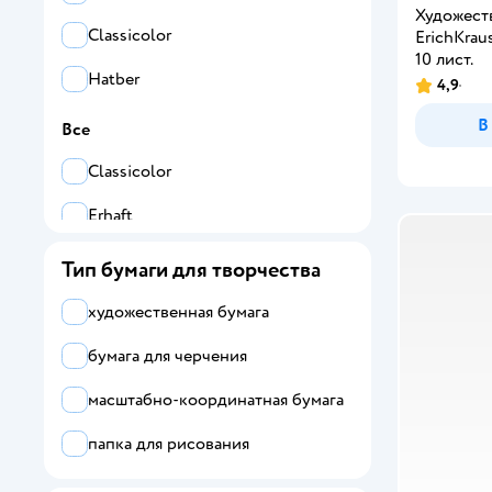
Художест
Classicolor
ErichKrau
10 лист.
Hatber
4,9
В
Все
Classicolor
Erhaft
ErichKrause
Тип бумаги для творчества
Hatber
художественная бумага
Prof-Press
бумага для черчения
Silwerhof
масштабно-координатная бумага
папка для рисования