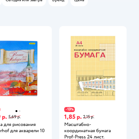
13
−
%
 р.
1,85 р.
5,69 р.
2,15 р.
а для рисования
Масштабно-
erhof для акварели 10
координатная бумага
Prof-Press 24 лист.