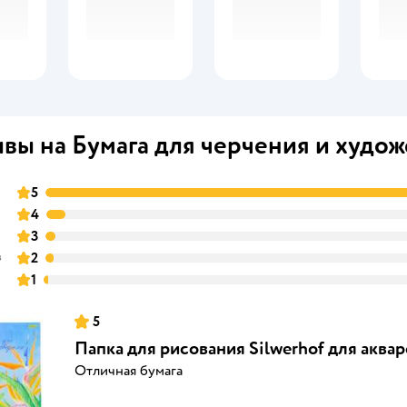
вы на Бумага для черчения и худо
5
4
3
в
2
1
5
Папка для рисования Silwerhof для аквар
Отличная бумага