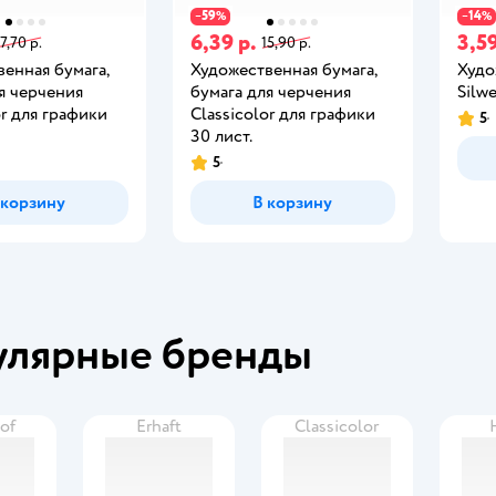
59
14
−
%
−
%
6,39 р.
3,59
17,70 р.
15,90 р.
енная бумага,
Художественная бумага,
Худо
я черчения
бумага для черчения
Silwe
or для графики
Classicolor для графики
5
30 лист.
5
 корзину
В корзину
улярные бренды
hof
Erhaft
Classicolor