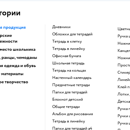
гории
я продукция
Дневники
Цвет
Обложки для тетрадей
рские
Ручка
ежности
Тетрадь в клетку
Ножн
Тетрадь в линейку
 место школьника
Канце
Офисная бумага
, ранцы, чемоданы
Ножн
Школьная тетрадь
я одежда и обувь
Прос
Тетрадь на кольцах
Стике
 материалы
Настенный календарь
Лине
е творчество
Предметные тетради
Клей 
Папки для тетрадей
Лотки
Блокнот детский
Детск
Общие тетради
Ручка
Альбом для рисования
Ручки
Тетрадь в линейку
Ручка
Папки для тетрадей а4