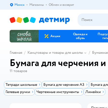
Минск
Магазины
Обмен и возврат
Выбор адреса доставки.
Одежда и
Подгу
Акции
обувь
гиг
Главная
Канцтовары и товары для школы
Бумажна
Бумага для черчения и
11
товаров
Тетради школьные
Бумага для черчения А3
Бумага дл
Гелевые ручки
Чертежные инструменты
Линейки
Популярн