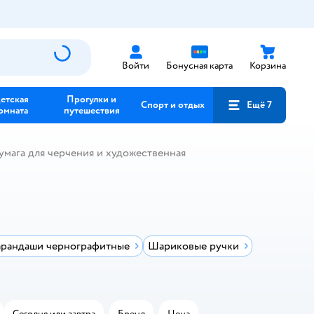
Войти
Бонусная карта
Корзина
етская
Прогулки и
Спорт и отдых
Ещё 7
омната
путешествия
умага для черчения и художественная
арандаши чернографитные
Шариковые ручки
Сегодня или завтра
Бренд
Цена