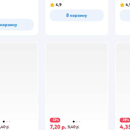
4,9
4,
В корзину
 корзину
23
28
−
%
−
%
7,20 р.
4,35
,40 р.
9,40 р.