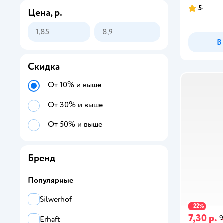
5
Цена, р.
В
Скидка
От 10% и выше
От 30% и выше
От 50% и выше
Бренд
Популярные
Silwerhof
22
−
%
7,30 р.
9
Erhaft