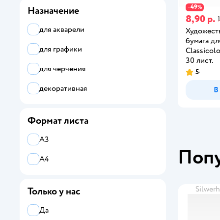
49
−
%
Назначение
8,90 р.
для акварели
Художеств
бумага дл
для графики
Classicol
30 лист.
для черчения
5
декоративная
В
Формат листа
А3
Поп
А4
Silwer
Только у нас
Да