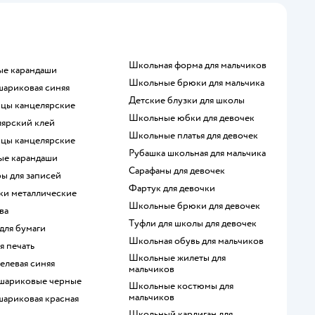
Школьная форма для мальчиков
ные карандаши
Школьные брюки для мальчика
 шариковая синяя
Детские блузки для школы
ицы канцелярские
Школьные юбки для девочек
лярский клей
Школьные платья для девочек
ицы канцелярские
Рубашка школьная для мальчика
тые карандаши
Сарафаны для девочек
ры для записей
Фартук для девочки
йки металлические
Школьные брюки для девочек
пва
Туфли для школы для девочек
 для бумаги
Школьная обувь для мальчиков
ая печать
Школьные жилеты для
 гелевая синяя
мальчиков
 шариковые черные
Школьные костюмы для
мальчиков
 шариковая красная
Школьный кардиган для