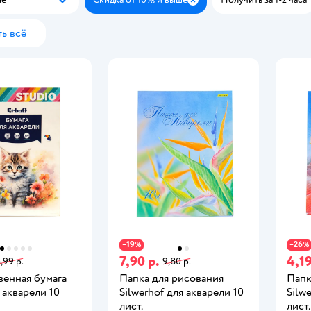
Популярные
Закрыть
ь всё
19
26
−
%
−
%
7,90 р.
4,19
,99 р.
9,80 р.
венная бумага
Папка для рисования
Папк
я акварели 10
Silwerhof для акварели 10
Silw
лист.
лист.