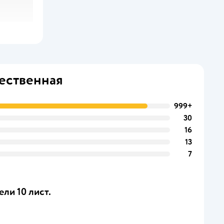
жественная
999+
30
16
13
7
ели 10 лист.