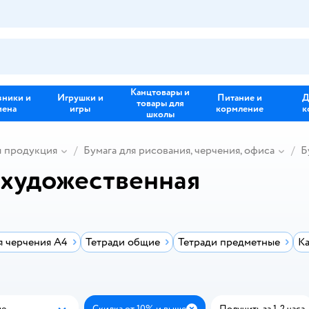
Канцтовары и
зники и
Игрушки и
Питание и
Д
товары для
иена
игры
кормление
к
школы
я продукция
Бумага для рисования, черчения, офиса
Б
 художественная
я черчения А4
Тетради общие
Тетради предметные
К
ые
Скидка от 10% и выше
Получить за 1-2 часа