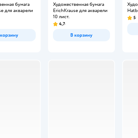
венная бумага
Художественная бумага
Худо
se для акварели
ErichKrause для акварели
Hatbe
10 лист.
5
4,7
 корзину
В корзину