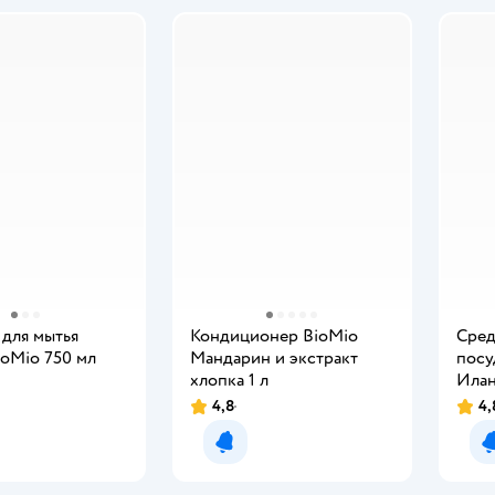
 для мытья
Кондиционер BioMio
Сред
ioMio 750 мл
Мандарин и экстракт
посу
хлопка 1 л
Илан
4,8
4,
мить о появлении
Уведомить о появлении