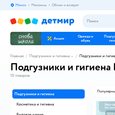
Минск
Магазины
Обмен и возврат
Выбор адреса доставки.
Одежда и
Подгу
Акции
обувь
гиг
Главная
Подгузники и гигиена
Подгузники и гиги
Подгузники и гигиена
10
товаров
Популярн
Подгузники и гигиена
Косметика и гигиена
Бытовая химия