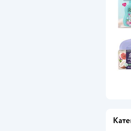
ND PLAY
NoseFrida
Olsson
Oral-B
PAMPERINO
Pampers
Philips Avent
PICNIC
Pigeon
President
Кате
Pulcino