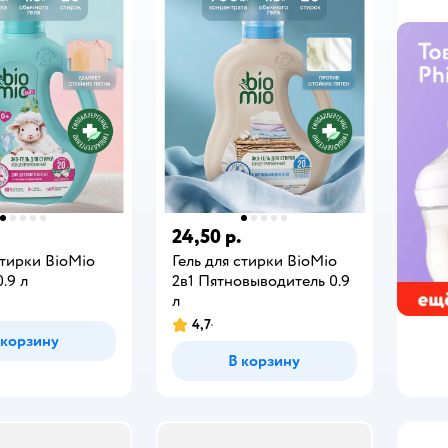
24,50 р.
стирки BioMio
Гель для стирки BioMio
.9 л
2в1 Пятновыводитель 0.9
л
4,7
 корзину
В корзину