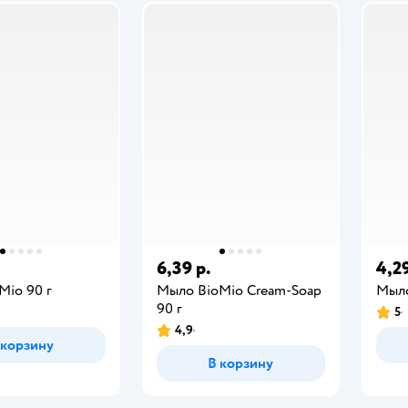
6,39 р.
4,29
Mio 90 г
Мыло BioMio Cream-Soap
Мыло
90 г
5
4,9
 корзину
В корзину