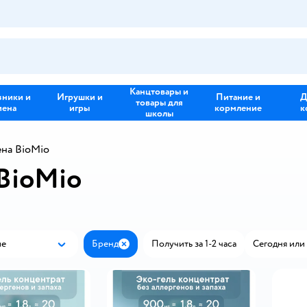
Канцтовары и
зники и
Игрушки и
Питание и
Д
товары для
иена
игры
кормление
к
школы
ена BioMio
 BioMio
ые
Бренд
Получить за 1-2 часа
Сегодня или 
Популярные
Закрыть