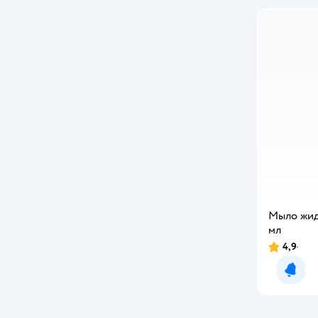
Fairy
Fancy BABY
Fat Brain
Freds Swim Academy
FUTURINO Home
Gardex Baby
Happy Baby
Hoshi
Мыло жид
мл
Huggies
4,9
Joonies
Уведо
Kioshi