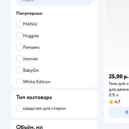
Популярные
MANU
Huggies
Pampers
Joonies
BabyGo
25,00 р.
White Edition
Гель для 
для делик
YokoSun
0.9 л
Тип хозтовара
4,7
SENSO BABY
средство для стирки
В
Babyton
Объём, мл
Tanoshi