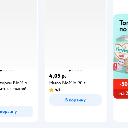
4,05 р.
стирки BioMio
Мыло BioMio 90 г
атных тканей
4,8
В корзину
 корзину