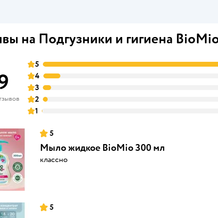
вы на Подгузники и гигиена BioMi
5
9
4
3
тзывов
2
1
5
Мыло жидкое BioMio 300 мл
классно
5