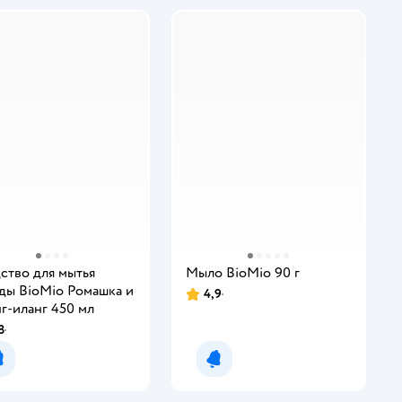
ство для мытья
Мыло BioMio 90 г
ды BioMio Ромашка и
4,9
г-иланг 450 мл
8
Уведомить о появлении
Уведомить о появлении