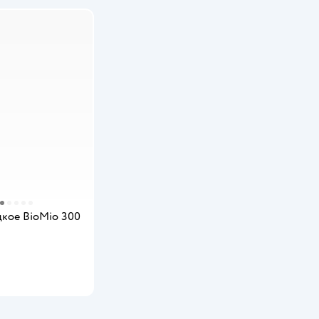
кое BioMio 300
мить о появлении