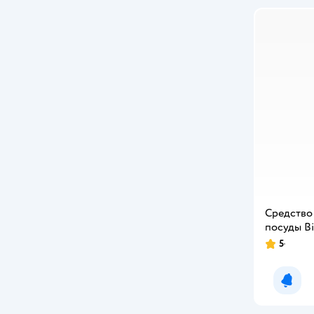
Biolane
Canpol Babies
Chicco
Colgate
Demi Star
Dentinale natura
Depend
Средство
DR.TUTTELLE
посуды B
5
DREAM MAKERS
DRY DAY
Уведо
EVO