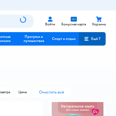
Войти
Бонусная карта
Корзина
етская
Прогулки и
Спорт и отдых
Ещё 7
омната
путешествия
Очистить всё
завтра
Цена