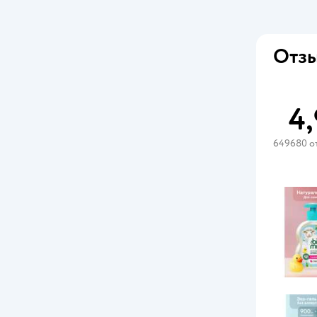
Kleenex
LONGA VITA
Отзы
LOVI
LOVULAR
4,
Lubby
649680 о
MANU
Medtouch
Merries
MIU
Mosquitall
Mr.Proper