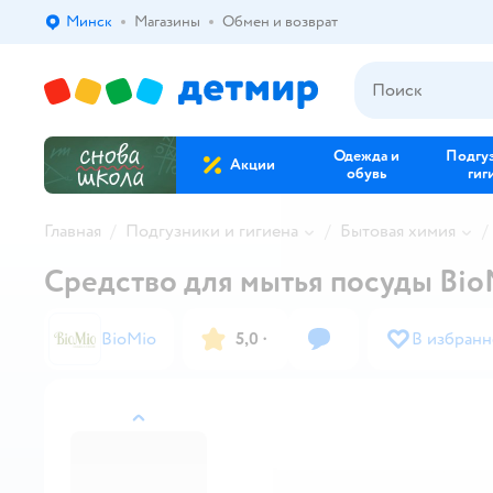
Минск
Магазины
Обмен и возврат
Выбор адреса доставки.
Одежда и
Подгу
Акции
обувь
гиг
Главная
Подгузники и гигиена
Бытовая химия
Средство для мытья посуды Bio
BioMio
5,0
·
В избранн
назад