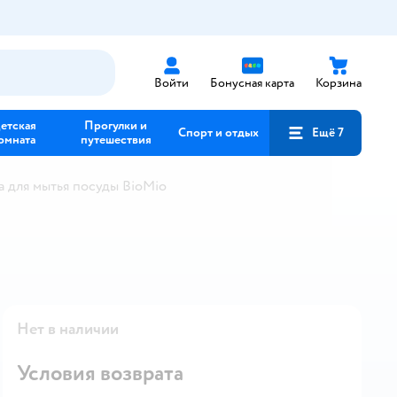
Войти
Бонусная карта
Корзина
етская
Прогулки и
Спорт и отдых
Ещё 7
омната
путешествия
а для мытья посуды BioMio
Нет в наличии
Условия возврата