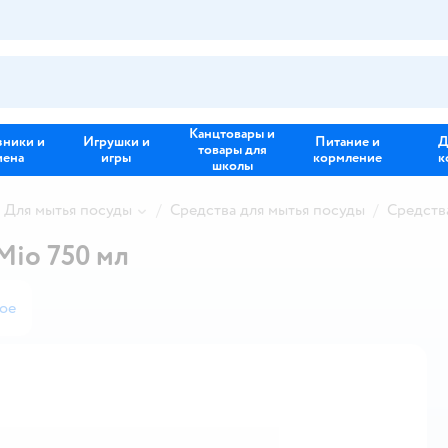
Канцтовары и
зники и
Игрушки и
Питание и
Д
товары для
иена
игры
кормление
к
школы
Для мытья посуды
Средства для мытья посуды
Средств
Mio 750 мл
ое