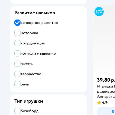
Fisher Price
Развитие навыков
INFANTINO
сенсорное развитие
LISCIANI
моторика
Play Go
координация
Silverlit
логика и мышление
Играем вместе
память
Стеллар
творчество
УМка
39,80 р
речь
Игрушка 
развиваю
Аппарат 
Тип игрушки
4,9
бизиборд
В