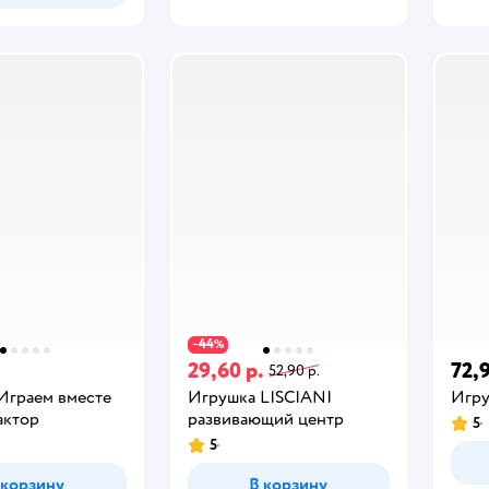
44
−
%
29,60 р.
72,9
52,90 р.
Играем вместе
Игрушка LISCIANI
Игру
актор
развивающий центр
5
5
 корзину
В корзину