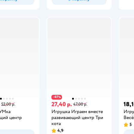
41
−
%
27,40 р.
18,1
52,00 р.
47,00 р.
УМка
Игрушка Играем вместе
Игру
щий центр
развивающий центр Три
Весё
кота
5
4,9