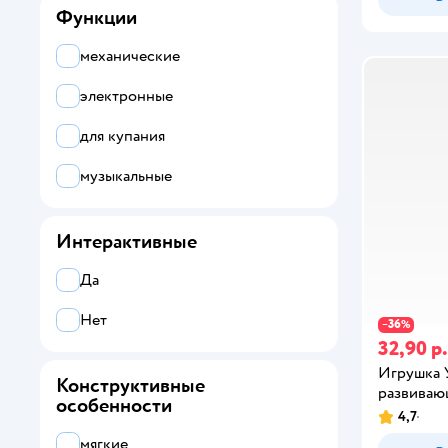
Функции
пульт
развивающий центр
механические
руль
электронные
сортер
для купания
телефон
музыкальные
юла
Интерактивные
Да
Нет
36
−
%
32,90 р.
Игрушка 
Конструктивные
развиваю
особенности
4,7
мягкие