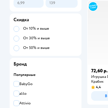
Скидка
От 10% и выше
От 30% и выше
От 50% и выше
Бренд
72,60 р.
Популярные
Игрушка 
Крабик
BabyGo
4,4
alilo
В
Attivio