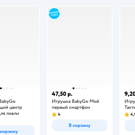
.
47,50 р.
9,20
BabyGo
Игрушка BabyGo Мой
Игру
щий центр
первый смартфон
Такт
для ловли
4
4,
В корзину
 корзину