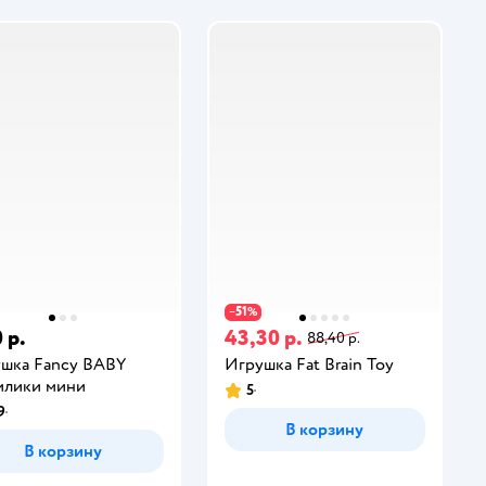
51
−
%
 р.
43,30 р.
88,40 р.
шка Fancy BABY
Игрушка Fat Brain Toy
илики мини
5
9
В корзину
В корзину