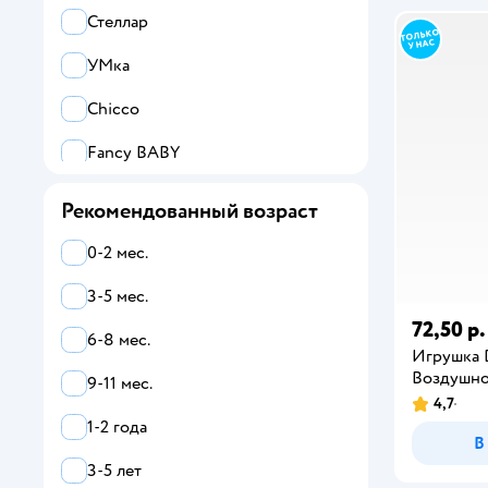
Стеллар
УМка
Chicco
Fancy BABY
Все
Рекомендованный возраст
alilo
0-2 мес.
Attivio
3-5 мес.
72,50 р.
BabyGo
6-8 мес.
Игрушка 
Chicco
Воздушно
9-11 мес.
4,7
Fancy BABY
1-2 года
В
Fat Brain
3-5 лет