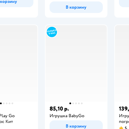
 корзину
В корзину
85,10 р.
139
Play Go
Игрушка BabyGo
Игру
ос Кит
погр
В корзину
5