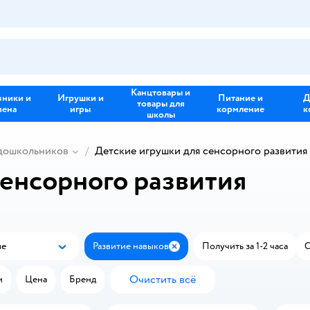
Канцтовары и
зники и
Игрушки и
Питание и
Д
товары для
иена
игры
кормление
к
школы
 дошкольников
Детские игрушки для сенсорного развития
сенсорного развития
ые
Развитие навыков
Получить за 1-2 часа
С
Популярные
Закрыть
Очистить всё
и
Цена
Бренд