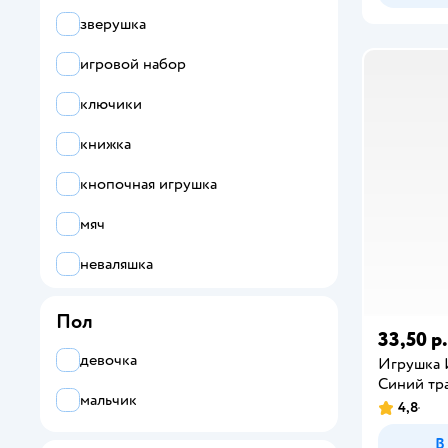
зверушка
игровой набор
ключики
книжка
кнопочная игрушка
мяч
неваляшка
пирамидка
Пол
33,50 р.
планшет
девочка
Игрушка 
погремушка
Синий тр
мальчик
4,8
подвеска
В