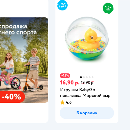
15
−
%
16,90 р.
19,90 р.
Игрушка BabyGo
неваляшка Морской шар
4,6
В корзину