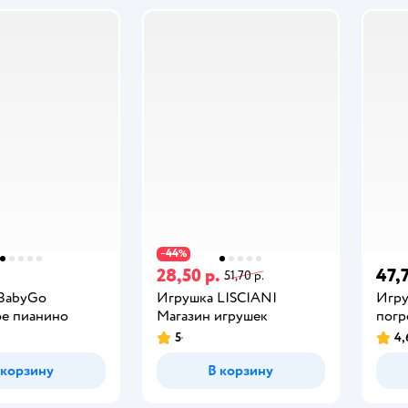
44
−
%
28,50 р.
47,7
51,70 р.
BabyGo
Игрушка LISCIANI
Игру
е пианино
Магазин игрушек
погр
5
4,
 корзину
В корзину