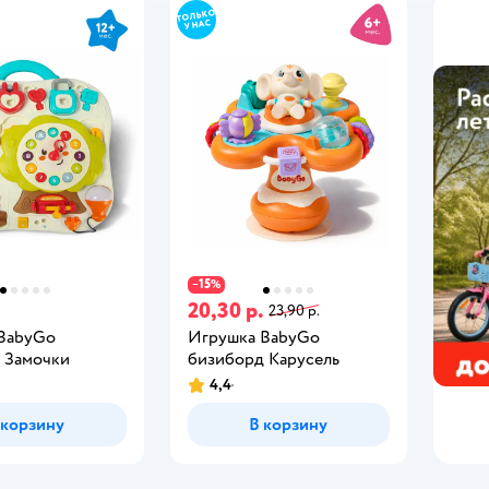
15
−
%
.
20,30 р.
23,90 р.
BabyGo
Игрушка BabyGo
 Замочки
бизиборд Карусель
4,4
 корзину
В корзину