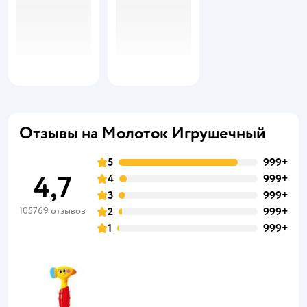
Отзывы на Молоток Игрушечный
5
999+
4,7
4
999+
3
999+
105769 отзывов
2
999+
1
999+