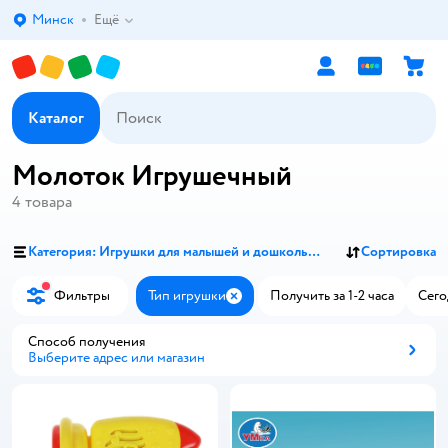
Минск
Ещё
Выбор адреса доставки.
Каталог
Молоток Игрушечный
4
товара
Категория: Игрушки для малышей и дошкольников
Сортировка
Фильтры
Тип игрушки
Получить за 1-2 часа
Сего
Закрыть
Способ получения
Выберите адрес или магазин
Способ получения