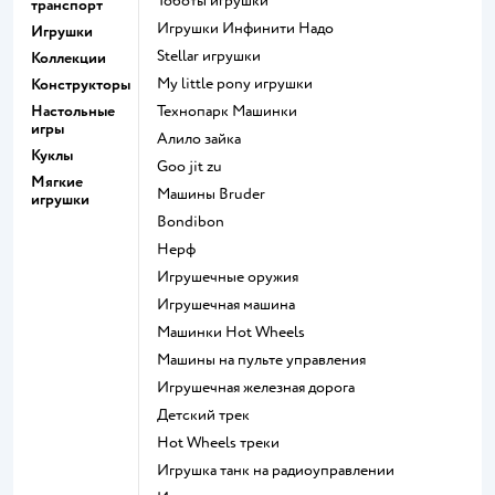
Тоботы игрушки
транспорт
Игрушки Инфинити Надо
Игрушки
Stellar игрушки
Коллекции
my little pony игрушки
Конструкторы
Настольные
Технопарк Машинки
игры
Алило зайка
Куклы
Goo jit zu
Мягкие
Машины Bruder
игрушки
Bondibon
Нерф
Игрушечные оружия
Игрушечная машина
Машинки Hot Wheels
Машины на пульте управления
Игрушечная железная дорога
Детский трек
Hot Wheels треки
Игрушка танк на радиоуправлении