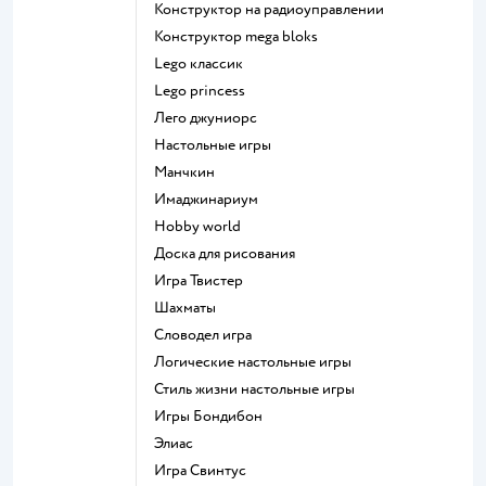
Конструктор на радиоуправлении
Конструктор mega bloks
Lego классик
Lego princess
Лего джуниорс
Настольные игры
Манчкин
Имаджинариум
Hobby world
Доска для рисования
Игра Твистер
Шахматы
Словодел игра
Логические настольные игры
Стиль жизни настольные игры
Игры Бондибон
Элиас
Игра Свинтус