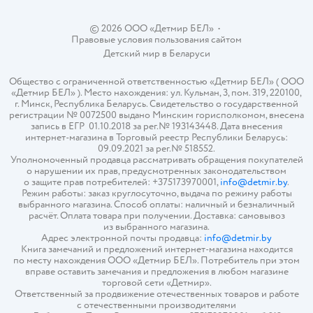
© 2026 ООО «Детмир БЕЛ»
•
Правовые условия пользования сайтом
Детский мир в
Беларуси
Общество с ограниченной ответственностью «Детмир БЕЛ» ( ООО
«Детмир БЕЛ» ). Место нахождения: ул. Кульман, 3, пом. 319, 220100,
г. Минск, Республика Беларусь. Свидетельство о государственной
регистрации № 0072500 выдано Минским горисполкомом, внесена
запись в ЕГР 01.10.2018 за рег.№ 193143448. Дата внесения
интернет-магазина в Торговый реестр Республики Беларусь:
09.09.2021 за рег.№ 518552.
Уполномоченный продавца рассматривать обращения покупателей
о нарушении их прав, предусмотренных законодательством
о защите прав потребителей: +375173970001,
info@detmir.by
.
Режим работы: заказ круглосуточно, выдача по режиму работы
выбранного магазина. Способ оплаты: наличный и безналичный
расчёт. Оплата товара при получении. Доставка: самовывоз
из выбранного магазина.
Адрес электронной почты продавца:
info@detmir.by
Книга замечаний и предложений интернет-магазина находится
по месту нахождения ООО «Детмир БЕЛ». Потребитель при этом
вправе оставить замечания и предложения в любом магазине
торговой сети «Детмир».
Ответственный за продвижение отечественных товаров и работе
с отечественными производителями