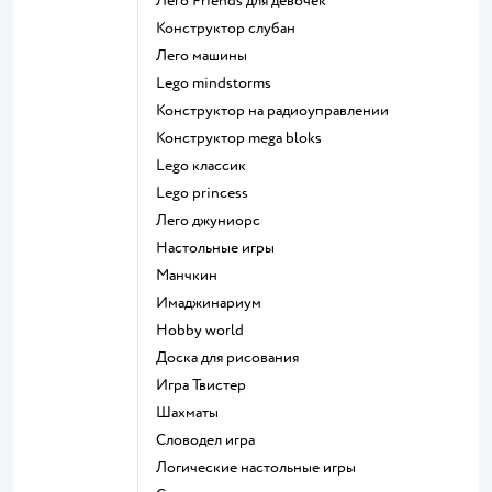
Лего Friends для девочек
Конструктор слубан
Лего машины
Lego mindstorms
Конструктор на радиоуправлении
Конструктор mega bloks
Lego классик
Lego princess
Лего джуниорс
Настольные игры
Манчкин
Имаджинариум
Hobby world
Доска для рисования
Игра Твистер
Шахматы
Словодел игра
Логические настольные игры