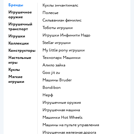
Бренды
Куклы энчантималс
Игрушечное
Полесье
оружие
Сильваниан фемилис
Игрушечный
Тоботы игрушки
транспорт
Игрушки Инфинити Надо
Игрушки
Stellar игрушки
Коллекции
my little pony игрушки
Конструкторы
Настольные
Технопарк Машинки
игры
Алило зайка
Куклы
Goo jit zu
Мягкие
Машины Bruder
игрушки
Bondibon
Нерф
Игрушечные оружия
Игрушечная машина
Машинки Hot Wheels
Машины на пульте управления
Игрушечная железная дорога