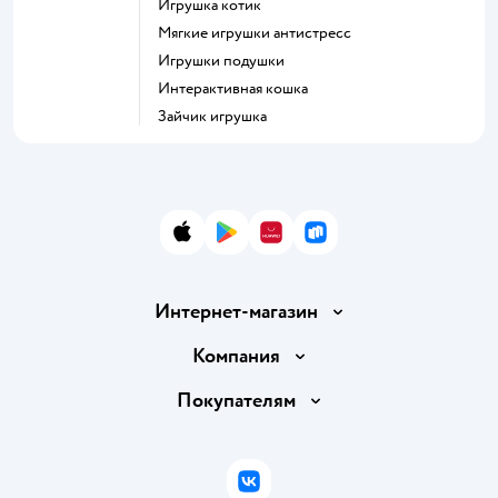
Игрушка котик
Мягкие игрушки антистресс
Игрушки подушки
Интерактивная кошка
Зайчик игрушка
App Store
Google Play
AppGallery
RuStore
Интернет-магазин
Доставка и оплата
Компания
Обмен и возврат товара
Вакансии
Покупателям
Правила продажи
Подарочные карты
Политика конфиденциальности
Бонусные карты
Политика использования файлов cookie
ВКонтакте