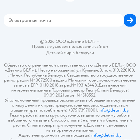
Блог
Обратная связь
Магазины сети
Карта сайта
© 2026 ООО «Детмир БЕЛ»
•
Правовые условия пользования сайтом
Детский мир в
Беларуси
Общество с ограниченной ответственностью «Детмир БЕЛ» ( ООО
«Детмир БЕЛ» ). Место нахождения: ул. Кульман, 3, пом. 319, 220100,
г. Минск, Республика Беларусь. Свидетельство о государственной
регистрации № 0072500 выдано Минским горисполкомом, внесена
запись в ЕГР 01.10.2018 за рег.№ 193143448. Дата внесения
интернет-магазина в Торговый реестр Республики Беларусь:
09.09.2021 за рег.№ 518552.
Уполномоченный продавца рассматривать обращения покупателей
о нарушении их прав, предусмотренных законодательством
о защите прав потребителей: +375173970001,
info@detmir.by
.
Режим работы: заказ круглосуточно, выдача по режиму работы
выбранного магазина. Способ оплаты: наличный и безналичный
расчёт. Оплата товара при получении. Доставка: самовывоз
из выбранного магазина.
Адрес электронной почты продавца:
info@detmir.by