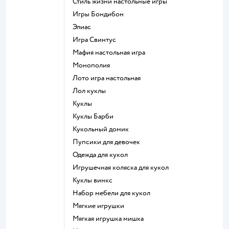
Стиль жизни настольные игры
Игры Бондибон
Элиас
Игра Свинтус
Мафия настольная игра
Монополия
Лото игра настольная
Лол куклы
Куклы
Куклы Барби
Кукольный домик
Пупсики для девочек
Одежда для кукол
Игрушечная коляска для кукол
Куклы винкс
Набор мебели для кукол
Мягкие игрушки
Мягкая игрушка мишка