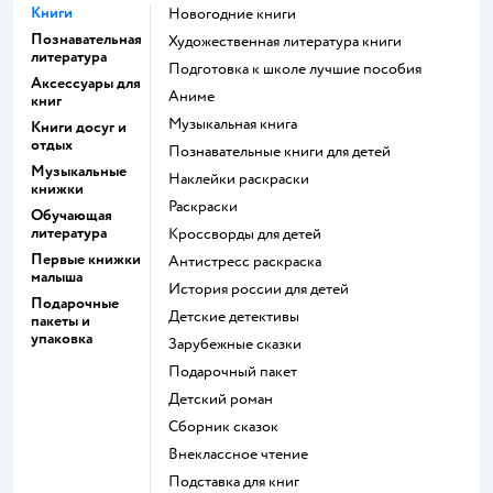
Книги
новогодние книги
Познавательная
художественная литература книги
литература
подготовка к школе лучшие пособия
Аксессуары для
Аниме
книг
музыкальная книга
Книги досуг и
отдых
познавательные книги для детей
Музыкальные
наклейки раскраски
книжки
раскраски
Обучающая
литература
кроссворды для детей
Первые книжки
антистресс раскраска
малыша
история россии для детей
Подарочные
детские детективы
пакеты и
упаковка
зарубежные сказки
подарочный пакет
детский роман
сборник сказок
внеклассное чтение
подставка для книг