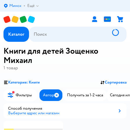
Минск
Ещё
Выбор адреса доставки.
Каталог
Книги для детей Зощенко
Михаил
1
товар
Категория: Книги
Сортировка
Фильтры
Автор
Получить за 1-2 часа
Сегодня ил
Закрыть
Способ получения
Выберите адрес или магазин
Способ получения