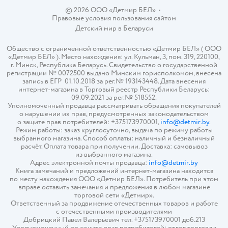
© 2026 ООО «Детмир БЕЛ»
•
Правовые условия пользования сайтом
Детский мир в
Беларуси
Общество с ограниченной ответственностью «Детмир БЕЛ» ( ООО
«Детмир БЕЛ» ). Место нахождения: ул. Кульман, 3, пом. 319, 220100,
г. Минск, Республика Беларусь. Свидетельство о государственной
регистрации № 0072500 выдано Минским горисполкомом, внесена
запись в ЕГР 01.10.2018 за рег.№ 193143448. Дата внесения
интернет-магазина в Торговый реестр Республики Беларусь:
09.09.2021 за рег.№ 518552.
Уполномоченный продавца рассматривать обращения покупателей
о нарушении их прав, предусмотренных законодательством
о защите прав потребителей: +375173970001,
info@detmir.by
.
Режим работы: заказ круглосуточно, выдача по режиму работы
выбранного магазина. Способ оплаты: наличный и безналичный
расчёт. Оплата товара при получении. Доставка: самовывоз
из выбранного магазина.
Адрес электронной почты продавца:
info@detmir.by
Книга замечаний и предложений интернет-магазина находится
по месту нахождения ООО «Детмир БЕЛ». Потребитель при этом
вправе оставить замечания и предложения в любом магазине
торговой сети «Детмир».
Ответственный за продвижение отечественных товаров и работе
с отечественными производителями
Добрицкий Павел Валерьевич тел. +375173970001 доб.213
Уполномоченный по защите прав потребителей: отдел торговли