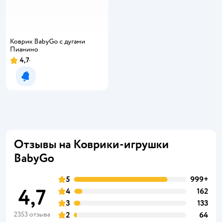
Коврик BabyGo с дугами
Пианино
4,7
Уведомить о появлении
Отзывы на Коврики-игрушки
BabyGo
5
999+
4,7
4
162
3
133
2353 отзыва
2
64