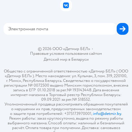
Бонусные карты
Политика использования файлов cookie
ВКонтакте
Блог
Обратная связь
Магазины сети
Карта сайта
© 2026 ООО «Детмир БЕЛ»
•
Правовые условия пользования сайтом
Детский мир в
Беларуси
Общество с ограниченной ответственностью «Детмир БЕЛ» ( ООО
«Детмир БЕЛ» ). Место нахождения: ул. Кульман, 3, пом. 319, 220100,
г. Минск, Республика Беларусь. Свидетельство о государственной
регистрации № 0072500 выдано Минским горисполкомом, внесена
запись в ЕГР 01.10.2018 за рег.№ 193143448. Дата внесения
интернет-магазина в Торговый реестр Республики Беларусь:
09.09.2021 за рег.№ 518552.
Уполномоченный продавца рассматривать обращения покупателей
о нарушении их прав, предусмотренных законодательством
о защите прав потребителей: +375173970001,
info@detmir.by
.
Режим работы: заказ круглосуточно, выдача по режиму работы
выбранного магазина. Способ оплаты: наличный и безналичный
расчёт. Оплата товара при получении. Доставка: самовывоз