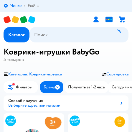
Минск
Ещё
Выбор адреса доставки.
Каталог
Коврики-игрушки BabyGo
5
товаров
Категория: Коврики-игрушки
Сортировка
Фильтры
Бренд
Получить за 1-2 часа
Сегодня ил
Закрыть
Способ получения
Выберите адрес или магазин
Способ получения