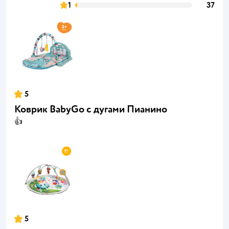
1
37
5
Коврик BabyGo с дугами Пианино
👍
5