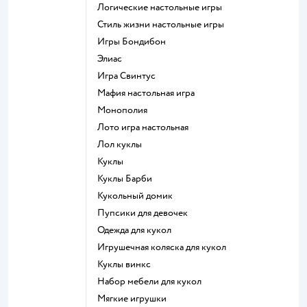
Логические настольные игры
Стиль жизни настольные игры
Игры Бондибон
Элиас
Игра Свинтус
Мафия настольная игра
Монополия
Лото игра настольная
Лол куклы
Куклы
Куклы Барби
Кукольный домик
Пупсики для девочек
Одежда для кукол
Игрушечная коляска для кукол
Куклы винкс
Набор мебели для кукол
Мягкие игрушки