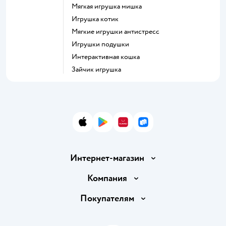
Мягкая игрушка мишка
Игрушка котик
Мягкие игрушки антистресс
Игрушки подушки
Интерактивная кошка
Зайчик игрушка
App Store
Google Play
AppGallery
RuStore
Интернет-магазин
Доставка и оплата
Компания
Обмен и возврат товара
Вакансии
Покупателям
Правила продажи
Подарочные карты
Политика конфиденциальности