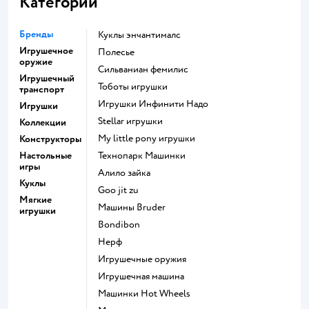
Категории
Бренды
Куклы энчантималс
Игрушечное
Полесье
оружие
Сильваниан фемилис
Игрушечный
Тоботы игрушки
транспорт
Игрушки Инфинити Надо
Игрушки
Stellar игрушки
Коллекции
my little pony игрушки
Конструкторы
Настольные
Технопарк Машинки
игры
Алило зайка
Куклы
Goo jit zu
Мягкие
Машины Bruder
игрушки
Bondibon
Нерф
Игрушечные оружия
Игрушечная машина
Машинки Hot Wheels