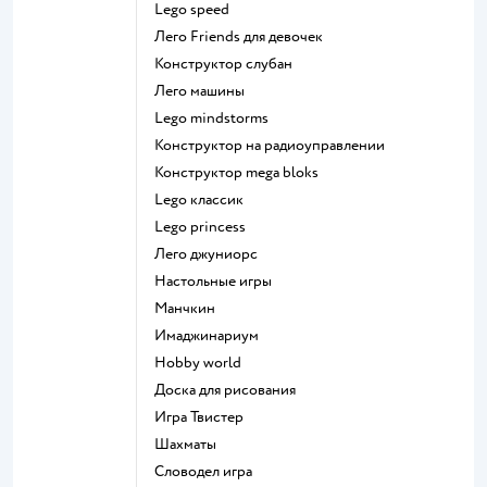
Lego speed
Лего Friends для девочек
Конструктор слубан
Лего машины
Lego mindstorms
Конструктор на радиоуправлении
Конструктор mega bloks
Lego классик
Lego princess
Лего джуниорс
Настольные игры
Манчкин
Имаджинариум
Hobby world
Доска для рисования
Игра Твистер
Шахматы
Словодел игра