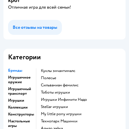
крот
Отличная игра для всей семьи!
Все отзывы на товары
Категории
Бренды
Куклы энчантималс
Игрушечное
Полесье
оружие
Сильваниан фемилис
Игрушечный
Тоботы игрушки
транспорт
Игрушки Инфинити Надо
Игрушки
Stellar игрушки
Коллекции
my little pony игрушки
Конструкторы
Настольные
Технопарк Машинки
игры
Алило зайка