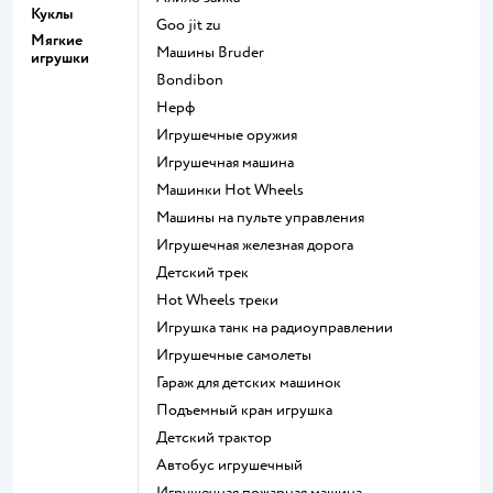
Куклы
Goo jit zu
Мягкие
Машины Bruder
игрушки
Bondibon
Нерф
Игрушечные оружия
Игрушечная машина
Машинки Hot Wheels
Машины на пульте управления
Игрушечная железная дорога
Детский трек
Hot Wheels треки
Игрушка танк на радиоуправлении
Игрушечные самолеты
Гараж для детских машинок
Подъемный кран игрушка
Детский трактор
Автобус игрушечный
Игрушечная пожарная машина