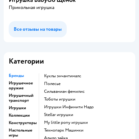
Прикольная игрушка
Все отзывы на товары
Категории
Бренды
Куклы энчантималс
Игрушечное
Полесье
оружие
Сильваниан фемилис
Игрушечный
Тоботы игрушки
транспорт
Игрушки Инфинити Надо
Игрушки
Stellar игрушки
Коллекции
my little pony игрушки
Конструкторы
Настольные
Технопарк Машинки
игры
Алило зайка