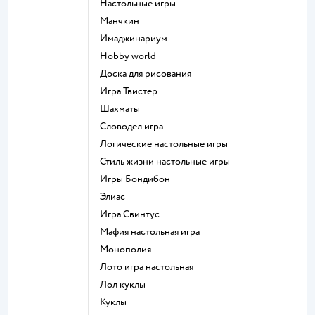
Настольные игры
Манчкин
Имаджинариум
Hobby world
Доска для рисования
Игра Твистер
Шахматы
Словодел игра
Логические настольные игры
Стиль жизни настольные игры
Игры Бондибон
Элиас
Игра Свинтус
Мафия настольная игра
Монополия
Лото игра настольная
Лол куклы
Куклы