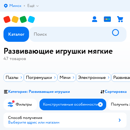
Минск
Ещё
Выбор адреса доставки.
Каталог
Развивающие игрушки мягкие
47
товаров
Пазлы
Погремушки
Мячи
Электронные
Развив
Категория: Развивающие игрушки
Сортировка
Фильтры
Конструктивные особенности
Получить з
Закрыть
Способ получения
Выберите адрес или магазин
Способ получения