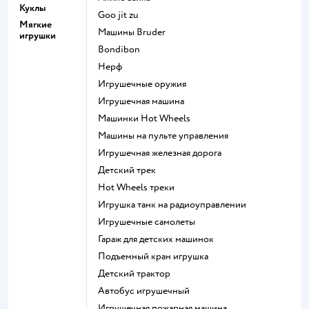
Куклы
Goo jit zu
Мягкие
Машины Bruder
игрушки
Bondibon
Нерф
Игрушечные оружия
Игрушечная машина
Машинки Hot Wheels
Машины на пульте управления
Игрушечная железная дорога
Детский трек
Hot Wheels треки
Игрушка танк на радиоуправлении
Игрушечные самолеты
Гараж для детских машинок
Подъемный кран игрушка
Детский трактор
Автобус игрушечный
Игрушечная пожарная машина