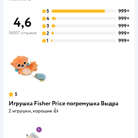
5
999+
4,6
4
999+
3
999+
56857 отзывов
2
999+
1
999+
5
Игрушка Fisher Price погремушка Выдра
2 игрушки, хорошие 👍