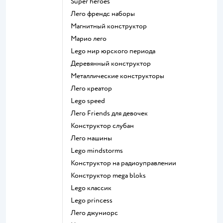
Super heroes
Лего френдс наборы
Магнитный конструктор
Марио лего
Lego мир юрского периода
Деревянный конструктор
Металлические конструкторы
Лего креатор
Lego speed
Лего Friends для девочек
Конструктор слубан
Лего машины
Lego mindstorms
Конструктор на радиоуправлении
Конструктор mega bloks
Lego классик
Lego princess
Лего джуниорс