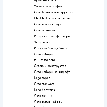
Кукла Хаги ваги
Уточка лалафанфан
Лего Бэтмен конструктор
Ми-Ми-Мишки игрушки
Лего человек паук
Лего мстители
Игрушки Трансформеры
Чебурашка
Игрушка Хеллоу Китти
Лего наборы
Ниндзяго лего
Детский конструктор
Лего наборы майнкрафт
Lego город
Лего star wars
Lego hogwarts
Лего техник
Лего дупло наборы