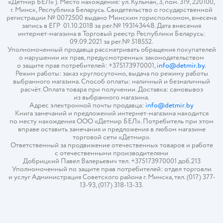
«Детмир БЕЛ» ). Место нахождения: ул. Кульман, 3, пом. 319, 220100,
г. Минск, Республика Беларусь. Свидетельство о государственной
регистрации № 0072500 выдано Минским горисполкомом, внесена
запись в ЕГР 01.10.2018 за рег.№ 193143448. Дата внесения
интернет-магазина в Торговый реестр Республики Беларусь:
09.09.2021 за рег.№ 518552.
Уполномоченный продавца рассматривать обращения покупателей
о нарушении их прав, предусмотренных законодательством
о защите прав потребителей: +375173970001,
info@detmir.by
.
Режим работы: заказ круглосуточно, выдача по режиму работы
выбранного магазина. Способ оплаты: наличный и безналичный
расчёт. Оплата товара при получении. Доставка: самовывоз
из выбранного магазина.
Адрес электронной почты продавца:
info@detmir.by
Книга замечаний и предложений интернет-магазина находится
по месту нахождения ООО «Детмир БЕЛ». Потребитель при этом
вправе оставить замечания и предложения в любом магазине
торговой сети «Детмир».
Ответственный за продвижение отечественных товаров и работе
с отечественными производителями
Добрицкий Павел Валерьевич тел. +375173970001 доб.213
Уполномоченный по защите прав потребителей: отдел торговли
и услуг Администрация Советского района г. Минска, тел. (017) 377-
13-93, (017) 318-13-33.