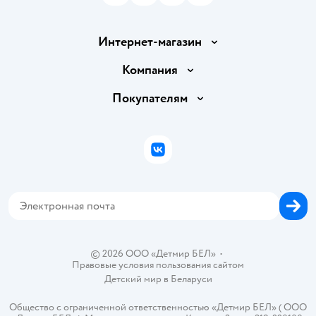
Интернет-магазин
Доставка и оплата
Компания
Обмен и возврат товара
Вакансии
Покупателям
Правила продажи
Подарочные карты
Политика конфиденциальности
Бонусные карты
Политика использования файлов cookie
ВКонтакте
Блог
Обратная связь
Магазины сети
Карта сайта
© 2026 ООО «Детмир БЕЛ»
•
Правовые условия пользования сайтом
Детский мир в
Беларуси
Общество с ограниченной ответственностью «Детмир БЕЛ» ( ООО