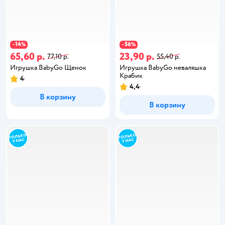
14
56
−
%
−
%
65,60 р.
23,90 р.
77,10 р.
55,40 р.
Игрушка BabyGo Щенок
Игрушка BabyGo неваляшка
Крабик
4
4,4
В корзину
В корзину