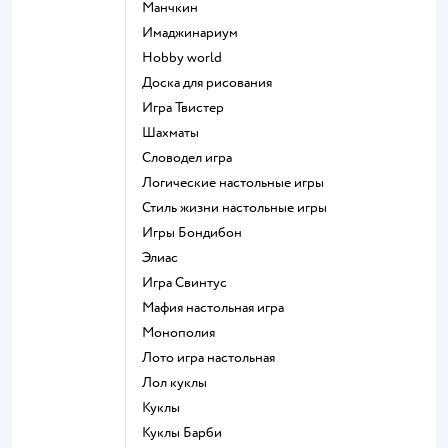
Манчкин
Имаджинариум
Hobby world
Доска для рисования
Игра Твистер
Шахматы
Словодел игра
Логические настольные игры
Стиль жизни настольные игры
Игры Бондибон
Элиас
Игра Свинтус
Мафия настольная игра
Монополия
Лото игра настольная
Лол куклы
Куклы
Куклы Барби