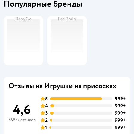
Популярные бренды
BabyGo
Fat Brain
Отзывы на Игрушки на присосках
5
999+
4,6
4
999+
3
999+
56857 отзывов
2
999+
1
999+