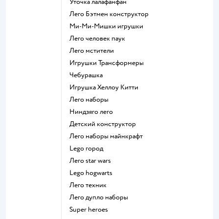
Уточка лалафанфан
Лего Бэтмен конструктор
Ми-Ми-Мишки игрушки
Лего человек паук
Лего мстители
Игрушки Трансформеры
Чебурашка
Игрушка Хеллоу Китти
Лего наборы
Ниндзяго лего
Детский конструктор
Лего наборы майнкрафт
Lego город
Лего star wars
Lego hogwarts
Лего техник
Лего дупло наборы
Super heroes