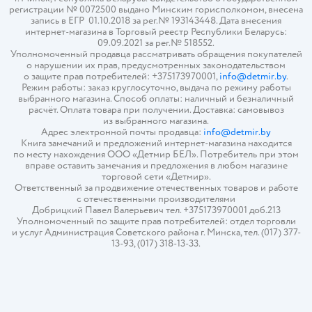
регистрации № 0072500 выдано Минским горисполкомом, внесена
запись в ЕГР 01.10.2018 за рег.№ 193143448. Дата внесения
интернет-магазина в Торговый реестр Республики Беларусь:
09.09.2021 за рег.№ 518552.
Уполномоченный продавца рассматривать обращения покупателей
о нарушении их прав, предусмотренных законодательством
о защите прав потребителей: +375173970001,
info@detmir.by
.
Режим работы: заказ круглосуточно, выдача по режиму работы
выбранного магазина. Способ оплаты: наличный и безналичный
расчёт. Оплата товара при получении. Доставка: самовывоз
из выбранного магазина.
Адрес электронной почты продавца:
info@detmir.by
Книга замечаний и предложений интернет-магазина находится
по месту нахождения ООО «Детмир БЕЛ». Потребитель при этом
вправе оставить замечания и предложения в любом магазине
торговой сети «Детмир».
Ответственный за продвижение отечественных товаров и работе
с отечественными производителями
Добрицкий Павел Валерьевич тел. +375173970001 доб.213
Уполномоченный по защите прав потребителей: отдел торговли
и услуг Администрация Советского района г. Минска, тел. (017) 377-
13-93, (017) 318-13-33.