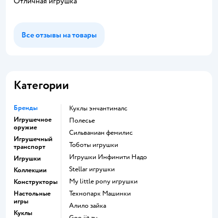
Отличная игрушка
Все отзывы на товары
Категории
Бренды
Куклы энчантималс
Игрушечное
Полесье
оружие
Сильваниан фемилис
Игрушечный
Тоботы игрушки
транспорт
Игрушки Инфинити Надо
Игрушки
Stellar игрушки
Коллекции
my little pony игрушки
Конструкторы
Настольные
Технопарк Машинки
игры
Алило зайка
Куклы
Goo jit zu