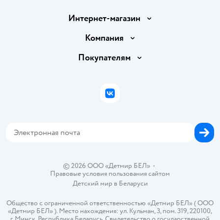
Интернет-магазин
Доставка и оплата
Компания
Обмен и возврат товара
Вакансии
Покупателям
Правила продажи
Подарочные карты
Политика конфиденциальности
Бонусные карты
Политика использования файлов cookie
ВКонтакте
Блог
Обратная связь
Магазины сети
Карта сайта
© 2026 ООО «Детмир БЕЛ»
•
Правовые условия пользования сайтом
Детский мир в
Беларуси
Общество с ограниченной ответственностью «Детмир БЕЛ» ( ООО
«Детмир БЕЛ» ). Место нахождения: ул. Кульман, 3, пом. 319, 220100,
г. Минск, Республика Беларусь. Свидетельство о государственной