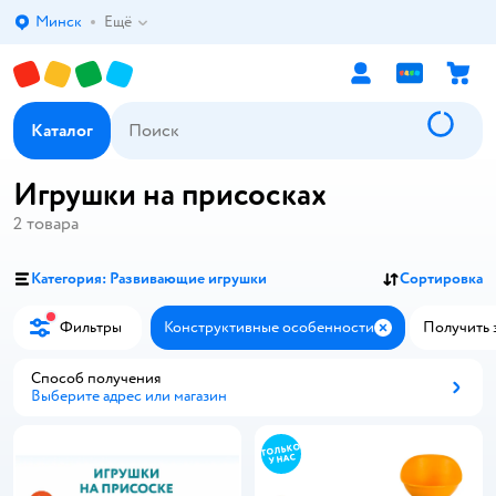
Минск
Ещё
Выбор адреса доставки.
Каталог
Игрушки на присосках
2
товара
Категория: Развивающие игрушки
Сортировка
Фильтры
Конструктивные особенности
Получить з
Закрыть
Способ получения
Выберите адрес или магазин
Способ получения