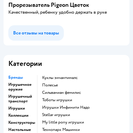
Прорезыватель Pigeon Цветок
Качественный, ребенку удобно держать в руке
Все отзывы на товары
Категории
Бренды
Куклы энчантималс
Игрушечное
Полесье
оружие
Сильваниан фемилис
Игрушечный
Тоботы игрушки
транспорт
Игрушки Инфинити Надо
Игрушки
Stellar игрушки
Коллекции
my little pony игрушки
Конструкторы
Настольные
Технопарк Машинки