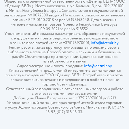
Общество с ограниченной ответственностью «Детмир БЕЛ» ( ООО
«Детмир БЕЛ» ). Место нахождения: ул. Кульман, 3, пом. 319, 220100,
г. Минск, Республика Беларусь. Свидетельство о государственной
регистрации № 0072500 выдано Минским горисполкомом, внесена
запись в ЕГР 01.10.2018 за рег.№ 193143448. Дата внесения
интернет-магазина в Торговый реестр Республики Беларусь:
09.09.2021 за рег.№ 518552.
Уполномоченный продавца рассматривать обращения покупателей
о нарушении их прав, предусмотренных законодательством
о защите прав потребителей: +375173970001,
info@detmir.by
.
Режим работы: заказ круглосуточно, выдача по режиму работы
выбранного магазина. Способ оплаты: наличный и безналичный
расчёт. Оплата товара при получении. Доставка: самовывоз
из выбранного магазина.
Адрес электронной почты продавца:
info@detmir.by
Книга замечаний и предложений интернет-магазина находится
по месту нахождения ООО «Детмир БЕЛ». Потребитель при этом
вправе оставить замечания и предложения в любом магазине
торговой сети «Детмир».
Ответственный за продвижение отечественных товаров и работе
с отечественными производителями
Добрицкий Павел Валерьевич тел. +375173970001 доб.213
Уполномоченный по защите прав потребителей: отдел торговли
и услуг Администрация Советского района г. Минска, тел. (017) 377-
13-93, (017) 318-13-33.