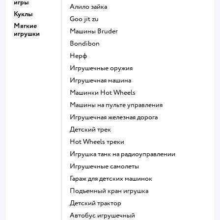
игры
Алило зайка
Куклы
Goo jit zu
Мягкие
Машины Bruder
игрушки
Bondibon
Нерф
Игрушечные оружия
Игрушечная машина
Машинки Hot Wheels
Машины на пульте управления
Игрушечная железная дорога
Детский трек
Hot Wheels треки
Игрушка танк на радиоуправлении
Игрушечные самолеты
Гараж для детских машинок
Подъемный кран игрушка
Детский трактор
Автобус игрушечный