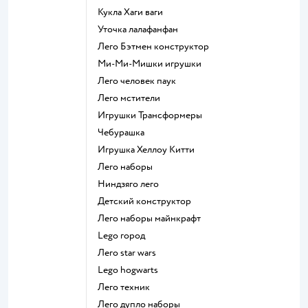
Кукла Хаги ваги
Уточка лалафанфан
Лего Бэтмен конструктор
Ми-Ми-Мишки игрушки
Лего человек паук
Лего мстители
Игрушки Трансформеры
Чебурашка
Игрушка Хеллоу Китти
Лего наборы
Ниндзяго лего
Детский конструктор
Лего наборы майнкрафт
Lego город
Лего star wars
Lego hogwarts
Лего техник
Лего дупло наборы