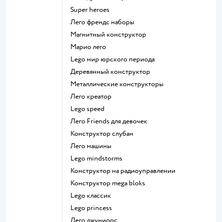
Super heroes
Лего френдс наборы
Магнитный конструктор
Марио лего
Lego мир юрского периода
Деревянный конструктор
Металлические конструкторы
Лего креатор
Lego speed
Лего Friends для девочек
Конструктор слубан
Лего машины
Lego mindstorms
Конструктор на радиоуправлении
Конструктор mega bloks
Lego классик
Lego princess
Лего джуниорс