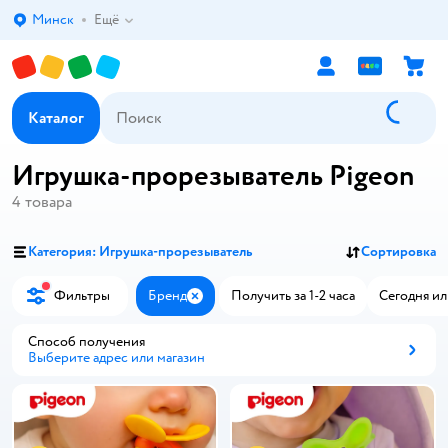
Минск
Ещё
Выбор адреса доставки.
Каталог
Игрушка-прорезыватель Pigeon
4
товара
Категория: Игрушка-прорезыватель
Сортировка
Фильтры
Бренд
Получить за 1-2 часа
Сегодня ил
Закрыть
Способ получения
Выберите адрес или магазин
Способ получения