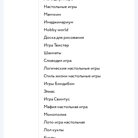
Настольные игры
Манчкин
Имаджинариум
Hobby world
Доска для рисования
Игра Твистер
Шахматы
Словодел игра
Логические настольные игры
Стиль жизни настольные игры
Игры Бондибон
Элиас
Игра Свинтус
Мафия настольная игра
Монополия
Лото игра настольная
Лол куклы
Куклы