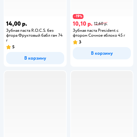
19
−
%
14,00 р.
10,10 р.
12,60 р.
Зубная паста R.O.C.S. без
Зубная паста President с
фтора Фруктовый бабл гам 74
фтором Сочное яблоко 45 г
г
3
5
В корзину
В корзину