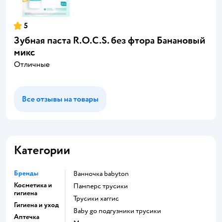
5
Зубная паста R.O.C.S. без фтора Банановый
микс
Отличные
Все отзывы на товары
Категории
Бренды
ванночка babyton
Косметика и
памперс трусики
гигиена
трусики хаггис
Гигиена и уход
baby go подгузники трусики
Аптечка