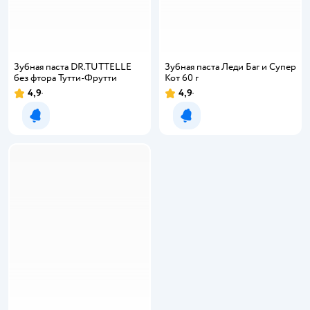
Зубная паста DR.TUTTELLE
Зубная паста Леди Баг и Супер
без фтора Тутти-Фрутти
Кот 60 г
4,9
4,9
Уведомить о появлении
Уведомить о появлении