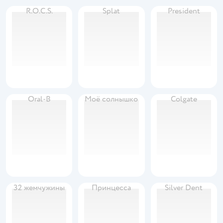
R.O.C.S.
Splat
President
Oral-B
Моё солнышко
Colgate
32 жемчужины
Принцесса
Silver Dent