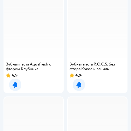
Зубная паста Aquafresh с
Зубная паста R.O.C.S. без
фтором Клубника
фтора Кокос и ваниль
4,9
4,9
Уведомить о появлении
Уведомить о появлении