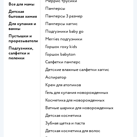
меррис трусики
Все для мамы
памперсы
Детская
памперсы 3 размер
бытовая химия
Для купания и
памперсы хаггис
ванны
подгузники baby go
Пустышки и
merries подгузники
прорезыватели
горшок roxy kids
Подгузники,
салфетки и
горшок babyton
пеленки
салфетки памперс
детские влажные салфетки хаггис
аспиратор
крем для атопиков
гель для купания новорожденных
косметика для новорожденных
ватные шарики для новорожденных
детская косметика
зубная щетка и паста
детская косметика для волос