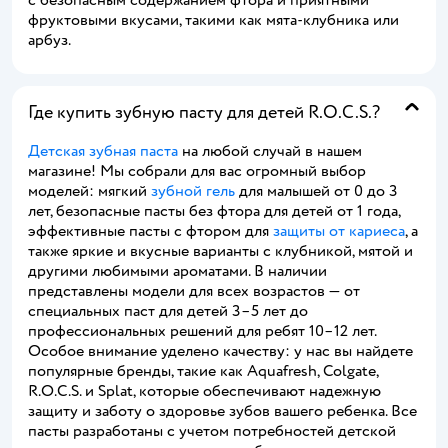
с безопасным содержанием фтора и приятными
фруктовыми вкусами, такими как мята-клубника или
арбуз.
Где купить зубную пасту для детей R.O.C.S.?
Детская зубная паста
на любой случай в нашем
магазине! Мы собрали для вас огромный выбор
моделей: мягкий
зубной гель
для малышей от 0 до 3
лет, безопасные пасты без фтора для детей от 1 года,
эффективные пасты с фтором для
защиты от кариеса
, а
также яркие и вкусные варианты с клубникой, мятой и
другими любимыми ароматами. В наличии
представлены модели для всех возрастов — от
специальных паст для детей 3–5 лет до
профессиональных решений для ребят 10–12 лет.
Особое внимание уделено качеству: у нас вы найдете
популярные бренды, такие как Aquafresh, Colgate,
R.O.C.S. и Splat, которые обеспечивают надежную
защиту и заботу о здоровье зубов вашего ребенка. Все
пасты разработаны с учетом потребностей детской