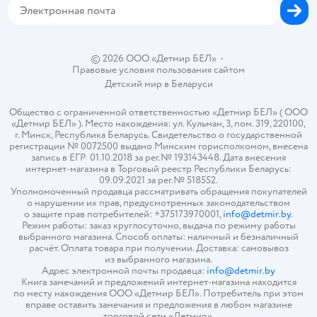
© 2026 ООО «Детмир БЕЛ»
•
Правовые условия пользования сайтом
Детский мир в
Беларуси
Общество с ограниченной ответственностью «Детмир БЕЛ» ( ООО
«Детмир БЕЛ» ). Место нахождения: ул. Кульман, 3, пом. 319, 220100,
г. Минск, Республика Беларусь. Свидетельство о государственной
регистрации № 0072500 выдано Минским горисполкомом, внесена
запись в ЕГР 01.10.2018 за рег.№ 193143448. Дата внесения
интернет-магазина в Торговый реестр Республики Беларусь:
09.09.2021 за рег.№ 518552.
Уполномоченный продавца рассматривать обращения покупателей
о нарушении их прав, предусмотренных законодательством
о защите прав потребителей: +375173970001,
info@detmir.by
.
Режим работы: заказ круглосуточно, выдача по режиму работы
выбранного магазина. Способ оплаты: наличный и безналичный
расчёт. Оплата товара при получении. Доставка: самовывоз
из выбранного магазина.
Адрес электронной почты продавца:
info@detmir.by
Книга замечаний и предложений интернет-магазина находится
по месту нахождения ООО «Детмир БЕЛ». Потребитель при этом
вправе оставить замечания и предложения в любом магазине
торговой сети «Детмир».