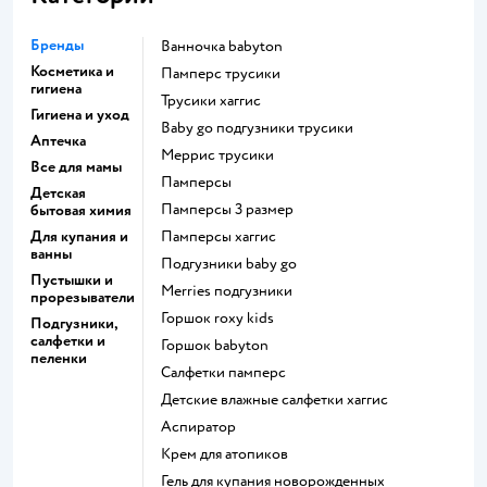
Бренды
ванночка babyton
Косметика и
памперс трусики
гигиена
трусики хаггис
Гигиена и уход
baby go подгузники трусики
Аптечка
меррис трусики
Все для мамы
памперсы
Детская
памперсы 3 размер
бытовая химия
Для купания и
памперсы хаггис
ванны
подгузники baby go
Пустышки и
merries подгузники
прорезыватели
горшок roxy kids
Подгузники,
салфетки и
горшок babyton
пеленки
салфетки памперс
детские влажные салфетки хаггис
аспиратор
крем для атопиков
гель для купания новорожденных