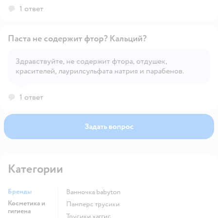
1 ответ
Паста не содержит фтор? Кальций?
Здравствуйте, не содержит фтора, отдушек,
красителей, лаурилсульфата натрия и парабенов.
Открыть вопрос
1 ответ
Задать вопрос
Категории
Бренды
ванночка babyton
Косметика и
памперс трусики
гигиена
трусики хаггис