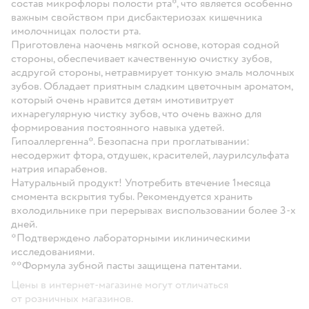
состав микрофлоры полости рта*, что является особенно
важным свойством при дисбактериозах кишечника
имолочницах полости рта.
Приготовлена наочень мягкой основе, которая содной
стороны, обеспечивает качественную очистку зубов,
асдругой стороны, нетравмирует тонкую эмаль молочных
зубов. Обладает приятным сладким цветочным ароматом,
который очень нравится детям имотивитрует
ихнарегулярную чистку зубов, что очень важно для
формирования постоянного навыка удетей.
Гипоаллергенна*. Безопасна при проглатывании:
несодержит фтора, отдушек, красителей, лаурилсульфата
натрия ипарабенов.
Натуральный продукт! Употребить втечение 1месяца
смомента вскрытия тубы. Рекомендуется хранить
вхолодильнике при перерывах виспользовании более 3-х
дней.
*Подтверждено лабораторными иклиническими
исследованиями.
**Формула зубной пасты защищена патентами.
Цены в интернет-магазине могут отличаться
от розничных магазинов.