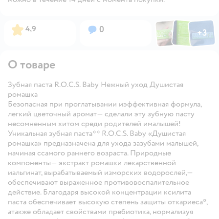
Фото по
Фото пользовател
Фото пользо
Рейтинг:
Вопросов:
4,9
0
+
3
Открыть га
О товаре
Зубная паста R.O.C.S. Baby Нежный уход Душистая
ромашка
Безопасная при проглатывании иэффективная формула,
легкий цветочный аромат— сделали эту зубную пасту
несомненным хитом среди родителей ималышей!
Уникальная зубная паста** R.O.C.S. Baby «Душистая
ромашка» предназначена для ухода зазубами малышей,
начиная ссамого раннего возраста. Природные
компоненты— экстракт ромашки лекарственной
иальгинат, вырабатываемый изморских водорослей,—
обеспечивают выраженное противовоспалительное
действие. Благодаря высокой концентрации ксилита
паста обеспечивает высокую степень защиты откариеса*,
атакже обладает свойствами пребиотика, нормализуя