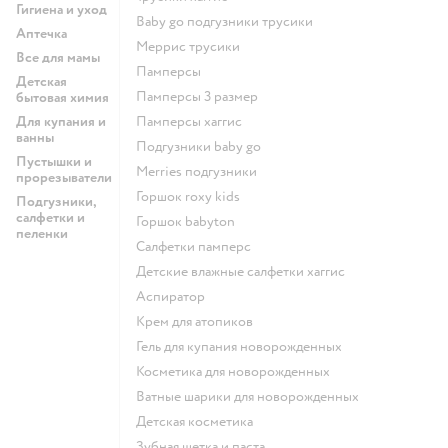
Гигиена и уход
baby go подгузники трусики
Аптечка
меррис трусики
Все для мамы
памперсы
Детская
памперсы 3 размер
бытовая химия
Для купания и
памперсы хаггис
ванны
подгузники baby go
Пустышки и
merries подгузники
прорезыватели
горшок roxy kids
Подгузники,
салфетки и
горшок babyton
пеленки
салфетки памперс
детские влажные салфетки хаггис
аспиратор
крем для атопиков
гель для купания новорожденных
косметика для новорожденных
ватные шарики для новорожденных
детская косметика
зубная щетка и паста