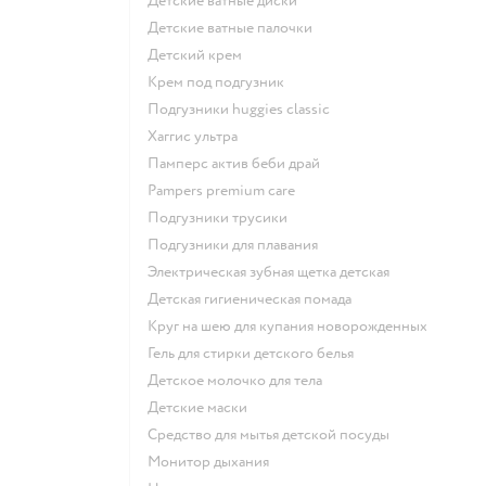
детские ватные диски
детские ватные палочки
детский крем
крем под подгузник
подгузники huggies classic
хаггис ультра
памперс актив беби драй
pampers premium care
подгузники трусики
подгузники для плавания
электрическая зубная щетка детская
детская гигиеническая помада
круг на шею для купания новорожденных
гель для стирки детского белья
детское молочко для тела
детские маски
средство для мытья детской посуды
монитор дыхания