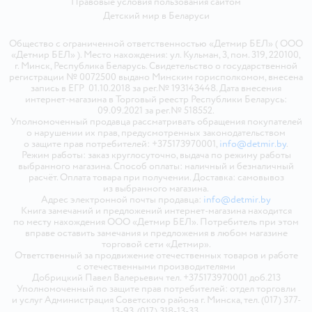
Правовые условия пользования сайтом
Детский мир в
Беларуси
Общество с ограниченной ответственностью «Детмир БЕЛ» ( ООО
«Детмир БЕЛ» ). Место нахождения: ул. Кульман, 3, пом. 319, 220100,
г. Минск, Республика Беларусь. Свидетельство о государственной
регистрации № 0072500 выдано Минским горисполкомом, внесена
запись в ЕГР 01.10.2018 за рег.№ 193143448. Дата внесения
интернет-магазина в Торговый реестр Республики Беларусь:
09.09.2021 за рег.№ 518552.
Уполномоченный продавца рассматривать обращения покупателей
о нарушении их прав, предусмотренных законодательством
о защите прав потребителей: +375173970001,
info@detmir.by
.
Режим работы: заказ круглосуточно, выдача по режиму работы
выбранного магазина. Способ оплаты: наличный и безналичный
расчёт. Оплата товара при получении. Доставка: самовывоз
из выбранного магазина.
Адрес электронной почты продавца:
info@detmir.by
Книга замечаний и предложений интернет-магазина находится
по месту нахождения ООО «Детмир БЕЛ». Потребитель при этом
вправе оставить замечания и предложения в любом магазине
торговой сети «Детмир».
Ответственный за продвижение отечественных товаров и работе
с отечественными производителями
Добрицкий Павел Валерьевич тел. +375173970001 доб.213
Уполномоченный по защите прав потребителей: отдел торговли
и услуг Администрация Советского района г. Минска, тел. (017) 377-
13-93, (017) 318-13-33.