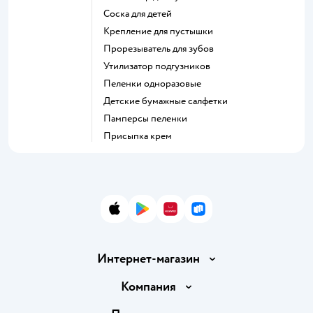
соска для детей
крепление для пустышки
прорезыватель для зубов
утилизатор подгузников
пеленки одноразовые
детские бумажные салфетки
памперсы пеленки
присыпка крем
App Store
Google Play
AppGallery
RuStore
Интернет-магазин
Доставка и оплата
Компания
Обмен и возврат товара
Вакансии