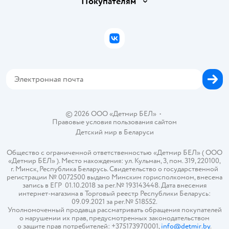
Покупателям
Правила продажи
Подарочные карты
Политика конфиденциальности
Бонусные карты
Политика использования файлов cookie
ВКонтакте
Блог
Обратная связь
Магазины сети
Карта сайта
© 2026 ООО «Детмир БЕЛ»
•
Правовые условия пользования сайтом
Детский мир в
Беларуси
Общество с ограниченной ответственностью «Детмир БЕЛ» ( ООО
«Детмир БЕЛ» ). Место нахождения: ул. Кульман, 3, пом. 319, 220100,
г. Минск, Республика Беларусь. Свидетельство о государственной
регистрации № 0072500 выдано Минским горисполкомом, внесена
запись в ЕГР 01.10.2018 за рег.№ 193143448. Дата внесения
интернет-магазина в Торговый реестр Республики Беларусь:
09.09.2021 за рег.№ 518552.
Уполномоченный продавца рассматривать обращения покупателей
о нарушении их прав, предусмотренных законодательством
о защите прав потребителей: +375173970001,
info@detmir.by
.