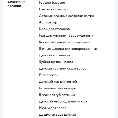
салфетки и
горшок babyton
пеленки
салфетки памперс
детские влажные салфетки хаггис
аспиратор
крем для атопиков
гель для купания новорожденных
косметика для новорожденных
ватные шарики для новорожденных
детская косметика
зубная щетка и паста
детская косметика для волос
репелленты
детский лак для ногтей
гигиенические помады
блеск для губ детский
детский набор для маникюра
мелки для волос
душистая вода детская