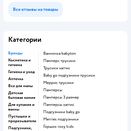
Все отзывы на товары
Категории
Бренды
ванночка babyton
Косметика и
памперс трусики
гигиена
трусики хаггис
Гигиена и уход
baby go подгузники трусики
Аптечка
меррис трусики
Все для мамы
памперсы
Детская
памперсы 3 размер
бытовая химия
Для купания и
памперсы хаггис
ванны
подгузники baby go
Пустышки и
merries подгузники
прорезыватели
горшок roxy kids
Подгузники,