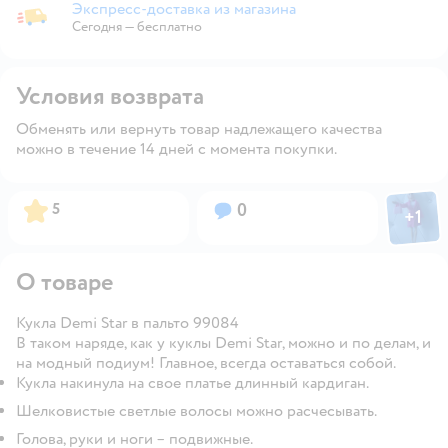
Экспресс-доставка из магазина
Экспресс-доставка из магазина
Сегодня
—
бесплатно
Условия возврата
Обменять или вернуть товар надлежащего качества
можно в течение 14 дней с момента покупки.
Фото пол
Рейтинг:
Вопросов:
5
0
+
1
Откры
О товаре
Кукла Demi Star в пальто 99084
В таком наряде, как у куклы Demi Star, можно и по делам, и
на модный подиум! Главное, всегда оставаться собой.
Кукла накинула на свое платье длинный кардиган.
Шелковистые светлые волосы можно расчесывать.
Голова, руки и ноги – подвижные.