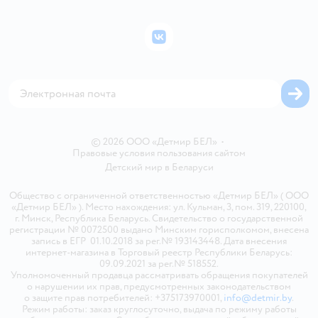
Подарочные карты
Политика конфиденциальности
Бонусные карты
Политика использования файлов cookie
ВКонтакте
Блог
Обратная связь
Магазины сети
Карта сайта
© 2026 ООО «Детмир БЕЛ»
•
Правовые условия пользования сайтом
Детский мир в
Беларуси
Общество с ограниченной ответственностью «Детмир БЕЛ» ( ООО
«Детмир БЕЛ» ). Место нахождения: ул. Кульман, 3, пом. 319, 220100,
г. Минск, Республика Беларусь. Свидетельство о государственной
регистрации № 0072500 выдано Минским горисполкомом, внесена
запись в ЕГР 01.10.2018 за рег.№ 193143448. Дата внесения
интернет-магазина в Торговый реестр Республики Беларусь:
09.09.2021 за рег.№ 518552.
Уполномоченный продавца рассматривать обращения покупателей
о нарушении их прав, предусмотренных законодательством
о защите прав потребителей: +375173970001,
info@detmir.by
.
Режим работы: заказ круглосуточно, выдача по режиму работы