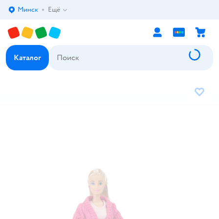
Минск
Ещё
Выбор адреса доставки.
Каталог
В избр