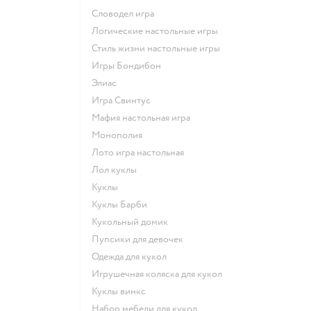
Словодел игра
Логические настольные игры
Стиль жизни настольные игры
Игры Бондибон
Элиас
Игра Свинтус
Мафия настольная игра
Монополия
Лото игра настольная
Лол куклы
Куклы
Куклы Барби
Кукольный домик
Пупсики для девочек
Одежда для кукол
Игрушечная коляска для кукол
Куклы винкс
Набор мебели для кукол