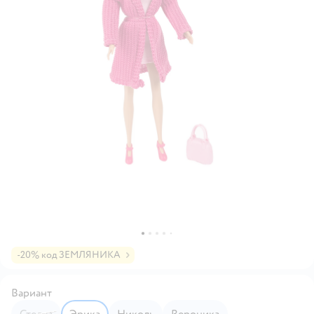
-20% код ЗЕМЛЯНИКА
Вариант
Стелла
Эрика
Николь
Вероника