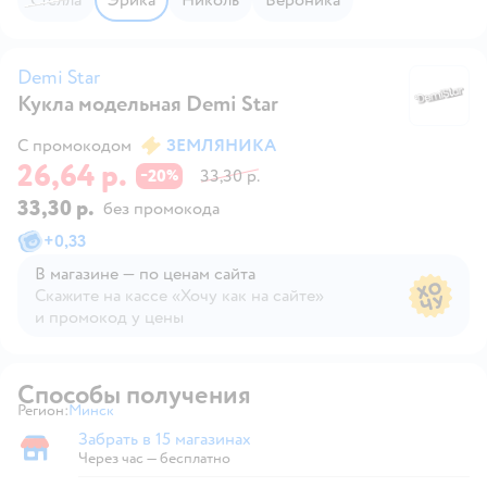
Demi Star
Кукла модельная Demi Star
De
С промокодом
ЗЕМЛЯНИКА
26,64 р.
20
33,30 р.
−
%
33,30 р.
без промокода
+
0,33
В магазине — по ценам сайта
Скажите на кассе «Хочу как на сайте»
и промокод у цены
В магазине — по ценам сайта
Способы получения
Регион:
Минск
Выбор адреса доставки.
Забрать в 15 магазинах
Забрать в магазине
Через час — бесплатно