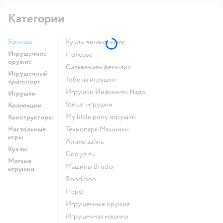
Категории
Бренды
Куклы энчантималс
Игрушечное
Полесье
оружие
Сильваниан фемилис
Игрушечный
Тоботы игрушки
транспорт
Игрушки Инфинити Надо
Игрушки
Stellar игрушки
Коллекции
my little pony игрушки
Конструкторы
Настольные
Технопарк Машинки
игры
Алило зайка
Куклы
Goo jit zu
Мягкие
Машины Bruder
игрушки
Bondibon
Нерф
Игрушечные оружия
Игрушечная машина