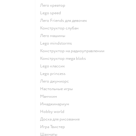
Лего креатор
Lego speed
Лего Friends для девочек
Конструктор слубан
Лего машины
Lego mindstorms
Конструктор на радиоуправлении
Конструктор mega bloks
Lego классик
Lego princess
Лего джуниорс
Настольные игры
Манчкин
Имаджинариум
Hobby world
Доска для рисования
Игра Твистер
Шахматы