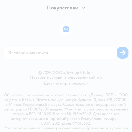
Обмен и возврат товара
Вакансии
Покупателям
Правила продажи
Подарочные карты
Политика конфиденциальности
Бонусные карты
Политика использования файлов cookie
ВКонтакте
Блог
Обратная связь
Магазины сети
Карта сайта
© 2026 ООО «Детмир БЕЛ»
•
Правовые условия пользования сайтом
Детский мир в
Беларуси
Общество с ограниченной ответственностью «Детмир БЕЛ» ( ООО
«Детмир БЕЛ» ). Место нахождения: ул. Кульман, 3, пом. 319, 220100,
г. Минск, Республика Беларусь. Свидетельство о государственной
регистрации № 0072500 выдано Минским горисполкомом, внесена
запись в ЕГР 01.10.2018 за рег.№ 193143448. Дата внесения
интернет-магазина в Торговый реестр Республики Беларусь:
09.09.2021 за рег.№ 518552.
Уполномоченный продавца рассматривать обращения покупателей