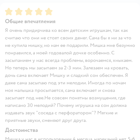
Рейтинг:
5
Общие впечатления
Я очень придирчива ко всем детским игрушкам, так как
считаю что они не стоят своих денег. Сама бы я ни за что
не купила мишку, но нам ее подарили. Мишка мне безумно
понравился, а моей годовалой дочке особенно. С
засыпанием у нас всегда проблемы, ворочаемся, хныкаем.
Но теперь мы засыпаем за 2-3 мин. Залезаем на кровать,
дочь сама включает Мишку и сладкий сон обеспечен. Я
даже сама засыпаю под эти мелодии. Иногда по ночам
моя малышка просыпается, сама включает и снова
засыпает под нее.Не совсем понятны возмущения, где
написано 30 мелодий? Почему игрушка на сон должна
издавать звук "соседа с перфоратором"? Мягкие и
приятные звуки, сменяют друг друга.
Достоинства
Мишка у нас в использовании 4 месяца, нареканий нет. 5-6