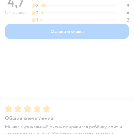
4,7
3
9
137 отзывов
2
4
1
2
Оставить отзыв
Рейтинг:
5
Общие впечатления
Мишка музыкальный очень понравился ребёнку, спит и
играет в течении дня . Качество на высоте, звезды с