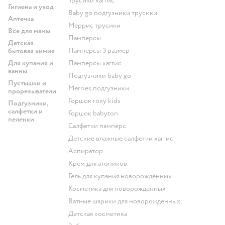
трусики хаггис
Гигиена и уход
baby go подгузники трусики
Аптечка
меррис трусики
Все для мамы
памперсы
Детская
памперсы 3 размер
бытовая химия
Для купания и
памперсы хаггис
ванны
подгузники baby go
Пустышки и
merries подгузники
прорезыватели
горшок roxy kids
Подгузники,
салфетки и
горшок babyton
пеленки
салфетки памперс
детские влажные салфетки хаггис
аспиратор
крем для атопиков
гель для купания новорожденных
косметика для новорожденных
ватные шарики для новорожденных
детская косметика