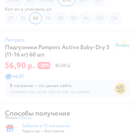
Кол-во в упаковке, шт.
27
52
60
70
82
90
94
106
124
Pampers
Подгузники Pampers Active Baby-Dry 5
P
(11-16 кг) 60 шт.
56,90 р.
30
81,50 р.
−
%
+
0,57
В магазине — по ценам сайта
Скажите на кассе «Хочу как на сайте»
В магазине — по ценам сайта
Способы получения
Регион:
Минск
Выбор адреса доставки.
Забрать в 15 магазинах
Забрать в магазине
Через час — бесплатно