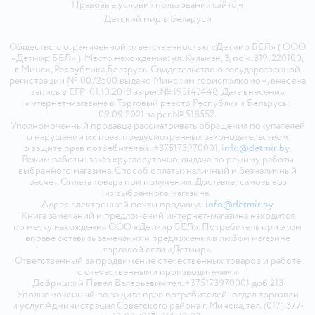
Правовые условия пользования сайтом
Детский мир в
Беларуси
Общество с ограниченной ответственностью «Детмир БЕЛ» ( ООО
«Детмир БЕЛ» ). Место нахождения: ул. Кульман, 3, пом. 319, 220100,
г. Минск, Республика Беларусь. Свидетельство о государственной
регистрации № 0072500 выдано Минским горисполкомом, внесена
запись в ЕГР 01.10.2018 за рег.№ 193143448. Дата внесения
интернет-магазина в Торговый реестр Республики Беларусь:
09.09.2021 за рег.№ 518552.
Уполномоченный продавца рассматривать обращения покупателей
о нарушении их прав, предусмотренных законодательством
о защите прав потребителей: +375173970001,
info@detmir.by
.
Режим работы: заказ круглосуточно, выдача по режиму работы
выбранного магазина. Способ оплаты: наличный и безналичный
расчёт. Оплата товара при получении. Доставка: самовывоз
из выбранного магазина.
Адрес электронной почты продавца:
info@detmir.by
Книга замечаний и предложений интернет-магазина находится
по месту нахождения ООО «Детмир БЕЛ». Потребитель при этом
вправе оставить замечания и предложения в любом магазине
торговой сети «Детмир».
Ответственный за продвижение отечественных товаров и работе
с отечественными производителями
Добрицкий Павел Валерьевич тел. +375173970001 доб.213
Уполномоченный по защите прав потребителей: отдел торговли
и услуг Администрация Советского района г. Минска, тел. (017) 377-