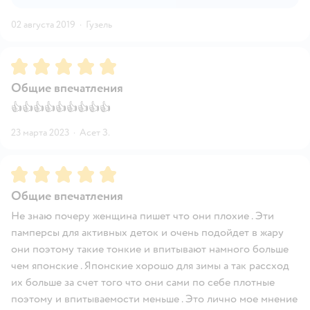
02 августа 2019
·
Гузель
Рейтинг:
5
Общие впечатления
👍👍👍👍👍👍👍👍👍
23 марта 2023
·
Асет З.
Рейтинг:
5
Общие впечатления
Не знаю почеру женщина пишет что они плохие . Эти
памперсы для активных деток и очень подойдет в жару
они поэтому такие тонкие и впитывают намного больше
чем японские . Японские хорошо для зимы а так рассход
их больше за счет того что они сами по себе плотные
поэтому и впитываемости меньше . Это лично мое мнение