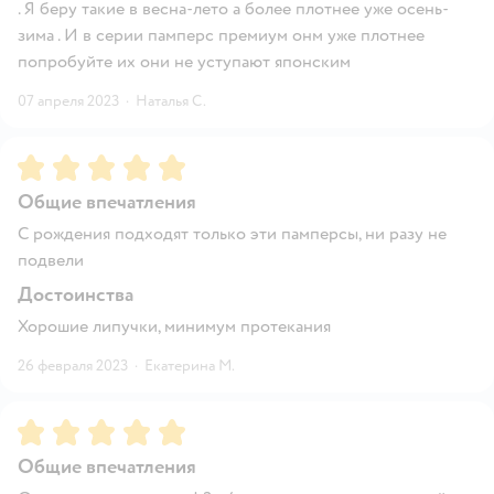
. Я беру такие в весна-лето а более плотнее уже осень-
зима . И в серии памперс премиум онм уже плотнее
попробуйте их они не уступают японским
07 апреля 2023
·
Наталья С.
Рейтинг:
5
Общие впечатления
С рождения подходят только эти памперсы, ни разу не
подвели
Достоинства
Хорошие липучки, минимум протекания
26 февраля 2023
·
Екатерина М.
Рейтинг:
5
Общие впечатления