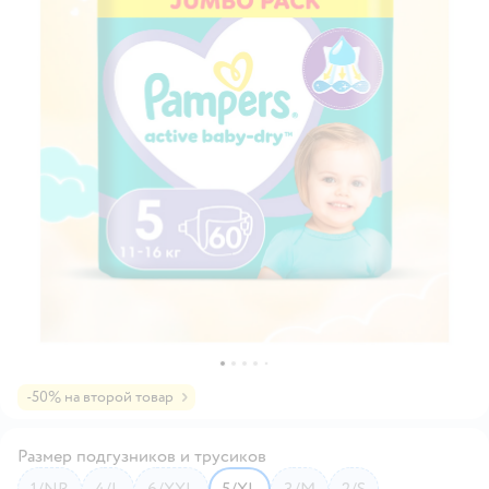
-50% на второй товар
Размер подгузников и трусиков
1/NB
4/L
6/XXL
5/XL
3/M
2/S