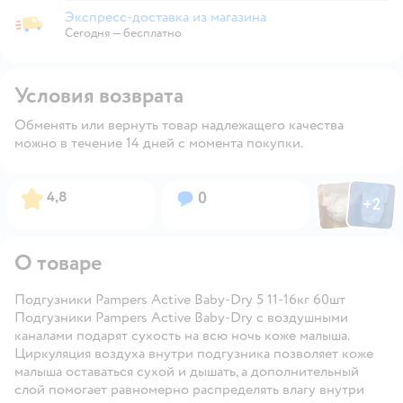
Экспресс-доставка из магазина
Экспресс-доставка из магазина
Сегодня
—
бесплатно
Условия возврата
Обменять или вернуть товар надлежащего качества
можно в течение 14 дней с момента покупки.
Фото пользов
Фото по
Рейтинг:
Вопросов:
4,8
0
+
2
Открыть
О товаре
Подгузники Pampers Active Baby-Dry 5 11-16кг 60шт
Подгузники
Pampers Active Baby-Dry
с воздушными
каналами подарят сухость на всю ночь коже малыша.
Циркуляция воздуха внутри подгузника позволяет коже
малыша оставаться сухой и дышать, а дополнительный
слой помогает равномерно распределять влагу внутри