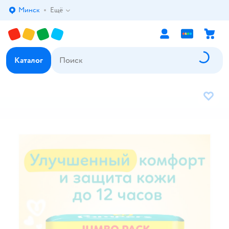
Минск
Ещё
Выбор адреса доставки.
Каталог
В избр