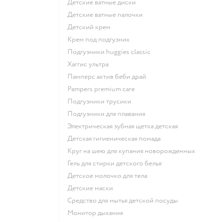
детские ватные диски
детские ватные палочки
детский крем
крем под подгузник
подгузники huggies classic
хаггис ультра
памперс актив беби драй
pampers premium care
подгузники трусики
подгузники для плавания
электрическая зубная щетка детская
детская гигиеническая помада
круг на шею для купания новорожденных
гель для стирки детского белья
детское молочко для тела
детские маски
средство для мытья детской посуды
монитор дыхания