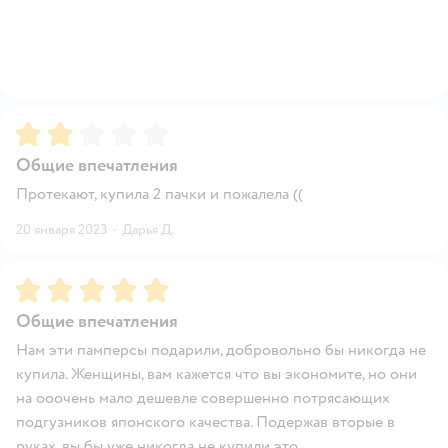
Рейтинг:
2
Общие впечатления
Протекают, купила 2 пачки и пожалела ((
20 января 2023
·
Дарья Д.
Рейтинг:
5
Общие впечатления
Нам эти памперсы подарили, добровольно бы никогда не
купила. Женщины, вам кажется что вы экономите, но они
на ооочень мало дешевле совершенно потрясающих
подгузников японского качества. Подержав вторые в
руках, вы бы уже никогда не купили это.