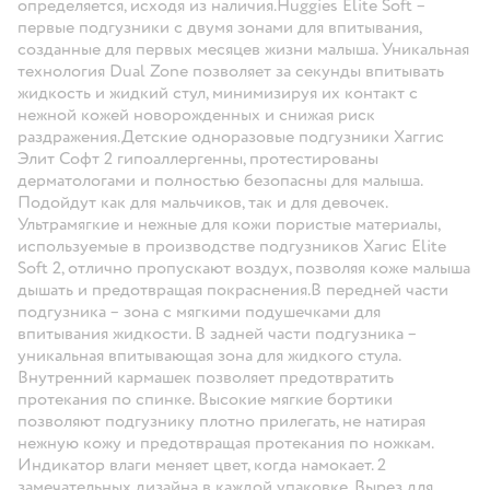
определяется, исходя из наличия.Huggies Elite Soft –
первые подгузники с двумя зонами для впитывания,
созданные для первых месяцев жизни малыша. Уникальная
технология Dual Zone позволяет за секунды впитывать
жидкость и жидкий стул, минимизируя их контакт с
нежной кожей новорожденных и снижая риск
раздражения.Детские одноразовые подгузники Хаггис
Элит Софт 2 гипоаллергенны, протестированы
дерматологами и полностью безопасны для малыша.
Подойдут как для мальчиков, так и для девочек.
Ультрамягкие и нежные для кожи пористые материалы,
используемые в производстве подгузников Хагис Elite
Soft 2, отлично пропускают воздух, позволяя коже малыша
дышать и предотвращая покраснения.В передней части
подгузника – зона с мягкими подушечками для
впитывания жидкости. В задней части подгузника –
уникальная впитывающая зона для жидкого стула.
Внутренний кармашек позволяет предотвратить
протекания по спинке. Высокие мягкие бортики
позволяют подгузнику плотно прилегать, не натирая
нежную кожу и предотвращая протекания по ножкам.
Индикатор влаги меняет цвет, когда намокает. 2
замечательных дизайна в каждой упаковке. Вырез для