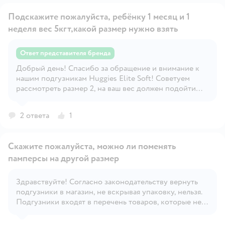
Подскажите пожалуйста, ребёнку 1 месяц и 1
неделя вес 5кгт,какой размер нужно взять
Ответ представителя бренда
Добрый день! Спасибо за обращение и внимание к
Открыть вопрос
нашим подгузникам Huggies Elite Soft! Советуем
рассмотреть размер 2, на ваш вес должен подойти
При выборе подгузников можно ориентироваться на
весовой диапазон, указанный на пачке. Однако,
2 ответа
1
несмотря на весовые рамки, указанные на упаковке,
малыши могут быть довольно разными по
комплекции. Если выбранный Вами размер Вашему
Скажите пожалуйста, можно ли поменять
малышу мал, мы рекомендуем перейти на следующий
памперсы на другой размер
и учитывать эти особенности нашей продукции в
дальнейшем. Надеемся, что наш ответ был полезным!
😊 С любыми дополнительными вопросами Вы всегда
Здравствуйте! Согласно законодательству вернуть
можете обратиться на горячую линию Huggies – 8-
Открыть вопрос
подгузники в магазин, не вскрывая упаковку, нельзя.
800-200-57-57. Ваш Huggies
Подгузники входят в перечень товаров, которые не
подлежат возврату или обмену, даже если упаковка
была полностью герметичной.