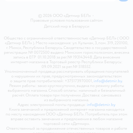
© 2026 ООО «Детмир БЕЛ»
•
Правовые условия пользования сайтом
Детский мир в
Беларуси
Общество с ограниченной ответственностью «Детмир БЕЛ» ( ООО
«Детмир БЕЛ» ). Место нахождения: ул. Кульман, 3, пом. 319, 220100,
г. Минск, Республика Беларусь. Свидетельство о государственной
регистрации № 0072500 выдано Минским горисполкомом, внесена
запись в ЕГР 01.10.2018 за рег.№ 193143448. Дата внесения
интернет-магазина в Торговый реестр Республики Беларусь:
09.09.2021 за рег.№ 518552.
Уполномоченный продавца рассматривать обращения покупателей
о нарушении их прав, предусмотренных законодательством
о защите прав потребителей: +375173970001,
info@detmir.by
.
Режим работы: заказ круглосуточно, выдача по режиму работы
выбранного магазина. Способ оплаты: наличный и безналичный
расчёт. Оплата товара при получении. Доставка: самовывоз
из выбранного магазина.
Адрес электронной почты продавца:
info@detmir.by
Книга замечаний и предложений интернет-магазина находится
по месту нахождения ООО «Детмир БЕЛ». Потребитель при этом
вправе оставить замечания и предложения в любом магазине
торговой сети «Детмир».
Ответственный за продвижение отечественных товаров и работе