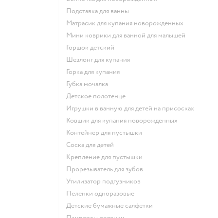
подставка для ванны
матрасик для купания новорожденных
мини коврики для ванной для малышей
горшок детский
шезлонг для купания
горка для купания
губка мочалка
детское полотенце
игрушки в ванную для детей на присосках
ковшик для купания новорожденных
контейнер для пустышки
соска для детей
крепление для пустышки
прорезыватель для зубов
утилизатор подгузников
пеленки одноразовые
детские бумажные салфетки
памперсы пеленки