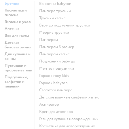
Бренды
ванночка babyton
Косметика и
памперс трусики
гигиена
трусики хаггис
Гигиена и уход
baby go подгузники трусики
Аптечка
меррис трусики
Все для мамы
памперсы
Детская
памперсы 3 размер
бытовая химия
Для купания и
памперсы хаггис
ванны
подгузники baby go
Пустышки и
merries подгузники
прорезыватели
горшок roxy kids
Подгузники,
салфетки и
горшок babyton
пеленки
салфетки памперс
детские влажные салфетки хаггис
аспиратор
крем для атопиков
гель для купания новорожденных
косметика для новорожденных