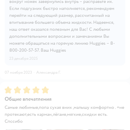
вокруг ножек завернулись внутрь – расправьте их.
Если подгузник быстро наполняется, рекомендуем
перейти на следующий размер, рассчитанный на
впитывание большего объема жидкости. Надеемся,
наш ответ оказался полезным для Вас! С любыми
дополнительными вопросами и замечаниями Вы
можете обращаться на горячую линию Huggies – 8-
800-200-57-57. Ваш Huggies
23 декабря 2025
07 ноября 2023
·
Александра Г.
Рейтинг:
5
Общие впечатления
Самые любимые,попа сухая вних ,малышу комфортно . +не
протекают,есть карман,лёгаие,мягкие,скидки есть.
Спссибо