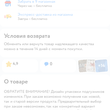
Забрать в 9 магазинах
Забрать в магазине
Через час — бесплатно
Экспресс-доставка из магазина
Экспресс-доставка из магазина
Завтра
—
бесплатно
Условия возврата
Обменять или вернуть товар надлежащего качества
можно в течение 14 дней с момента покупки.
Фото по
Фото пользовател
Фото пользо
Рейтинг:
Вопросов:
4,9
0
+
14
Открыть га
О товаре
ОБРАТИТЕ ВНИМАНИЕ! Дизайн упаковки подгузников
изменился. При заказе возможно получение как новой,
так и старой версии продукта. Предварительный выбор
при заказе невозможен, так как конкретный вариант