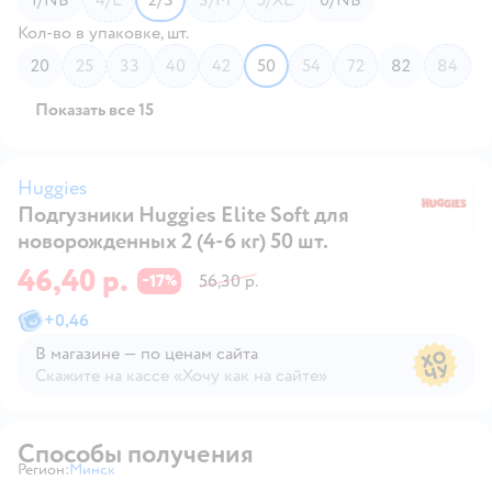
Кол-во в упаковке, шт.
20
25
33
40
42
50
54
72
82
84
Показать все 15
Huggies
Подгузники Huggies Elite Soft для
Hu
новорожденных 2 (4-6 кг) 50 шт.
46,40 р.
17
56,30 р.
−
%
+
0,46
В магазине — по ценам сайта
Скажите на кассе «Хочу как на сайте»
В магазине — по ценам сайта
Способы получения
Регион:
Минск
Выбор адреса доставки.