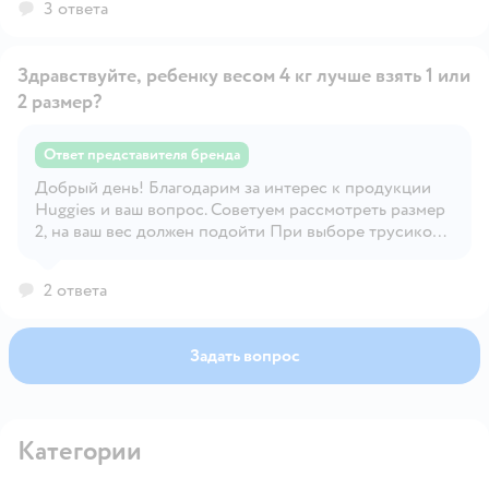
3 ответа
Здравствуйте, ребенку весом 4 кг лучше взять 1 или
2 размер?
Ответ представителя бренда
Добрый день! Благодарим за интерес к продукции
Открыть вопрос
Huggies и ваш вопрос. Советуем рассмотреть размер
2, на ваш вес должен подойти При выборе трусиков
можно ориентироваться на весовой диапазон,
указанный на пачке. Однако, несмотря на весовые
2 ответа
рамки, указанные на упаковке, малыши могут быть
довольно разными по комплекции. Если выбранный
Вами размер Вашему малышу мал, мы рекомендуем
Задать вопрос
перейти на следующий и учитывать эти особенности
нашей продукции в дальнейшем. Надеемся, что наш
ответ был полезным!😊 С любыми дополнительными
вопросами Вы всегда можете обратиться на горячую
Категории
линию Huggies – 8-800-200-57-57. Ваш Huggies