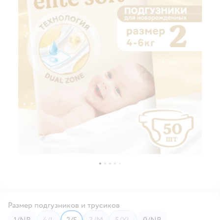
Размер подгузников и трусиков
1/NB
4/L
2/S
3/M
5/XL
0/NB