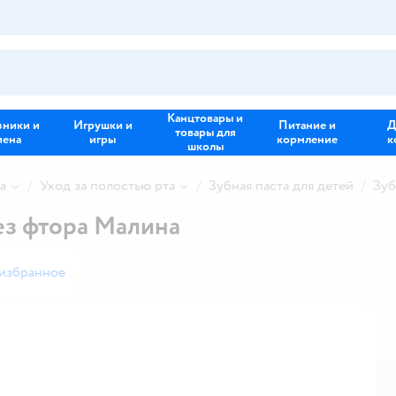
Канцтовары и
зники и
Игрушки и
Питание и
Д
товары для
иена
игры
кормление
к
школы
а
Уход за полостью рта
Зубная паста для детей
Зуб
ез фтора Малина
 избранное