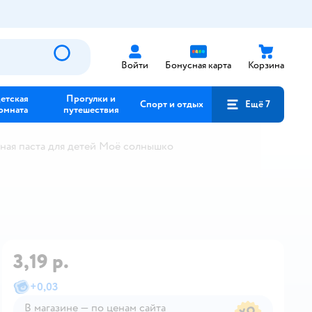
Войти
Бонусная карта
Корзина
етская
Прогулки и
Спорт и отдых
Ещё 7
омната
путешествия
ная паста для детей Моё солнышко
3,19 р.
+
0,03
В магазине — по ценам сайта