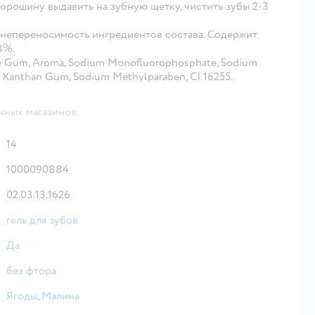
орошину выдавить на зубную щетку, чистить зубы 2-3
непереносимость ингредиентов состава. Содержит
3%.
lose Gum, Aroma, Sodium Monofluorophosphate, Sodium
e, Xanthan Gum, Sodium Methylparaben, CI 16255.
чных магазинов.
14
1000090884
02.03.13.1626
гель для зубов
Да
без фтора
Ягоды
,
Малина