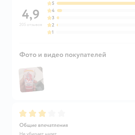
5
4,9
4
3
205 отзывов
2
1
Фото и видео покупателей
Рейтинг:
3
Общие впечатления
Не убирает налет