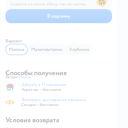
Скажите на кассе «Хочу как на сайте»
В магазине — по ценам сайта
В корзину
Вариант
малина
мультивитамин
клубника
Способы получения
Регион:
Минск
Выбор адреса доставки.
Забрать в 11 магазинах
Забрать в магазине
Через час — бесплатно
Экспресс-доставка из магазина
Экспресс-доставка из магазина
Сегодня
—
бесплатно
Условия возврата