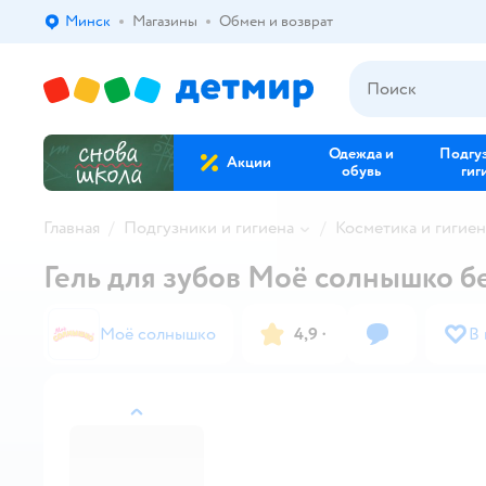
Минск
Магазины
Обмен и возврат
Выбор адреса доставки.
Одежда и
Подгу
Акции
обувь
гиг
Главная
Подгузники и гигиена
Косметика и гигиен
Гель для зубов Моё солнышко б
Моё солнышко
4,9
·
В
назад