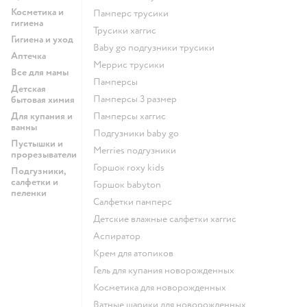
Косметика и
памперс трусики
гигиена
трусики хаггис
Гигиена и уход
baby go подгузники трусики
Аптечка
меррис трусики
Все для мамы
памперсы
Детская
памперсы 3 размер
бытовая химия
Для купания и
памперсы хаггис
ванны
подгузники baby go
Пустышки и
merries подгузники
прорезыватели
горшок roxy kids
Подгузники,
салфетки и
горшок babyton
пеленки
салфетки памперс
детские влажные салфетки хаггис
аспиратор
крем для атопиков
гель для купания новорожденных
косметика для новорожденных
ватные шарики для новорожденных