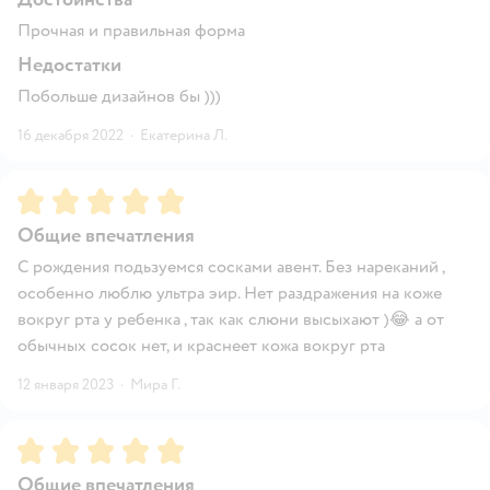
Прочная и правильная форма
Недостатки
Побольше дизайнов бы )))
16 декабря 2022
·
Екатерина Л.
Рейтинг:
5
Общие впечатления
С рождения подьзуемся сосками авент. Без нареканий ,
особенно люблю ультра эир. Нет раздражения на коже
вокруг рта у ребенка , так как слюни высыхают )😂 а от
обычных сосок нет, и краснеет кожа вокруг рта
12 января 2023
·
Мира Г.
Рейтинг:
5
Общие впечатления