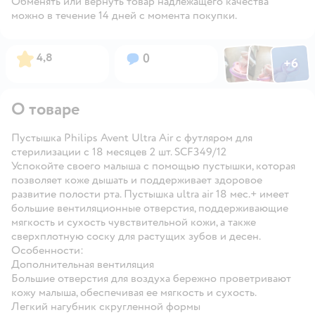
Обменять или вернуть товар надлежащего качества
можно в течение 14 дней с момента покупки.
Фото по
Фото пользовател
Фото пользо
Рейтинг:
Вопросов:
4,8
0
+
6
Открыть га
О товаре
Пустышка Philips Avent Ultra Air с футляром для
стерилизации с 18 месяцев 2 шт. SCF349/12
Успокойте своего малыша с помощью пустышки, которая
позволяет коже дышать и поддерживает здоровое
развитие полости рта. Пустышка ultra air 18 мес.+ имеет
большие вентиляционные отверстия, поддерживающие
мягкость и сухость чувствительной кожи, а также
сверхплотную соску для растущих зубов и десен.
Особенности:
Дополнительная вентиляция
Большие отверстия для воздуха бережно проветривают
кожу малыша, обеспечивая ее мягкость и сухость.
Легкий нагубник скругленной формы