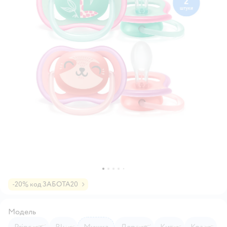
-20% код ЗАБОТА20
Модель
Princess
Blue
Мишка
Дерево
Киты
Коала