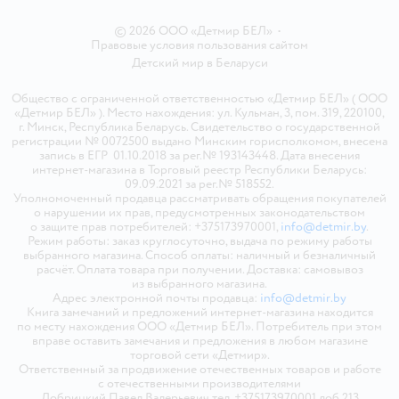
© 2026 ООО «Детмир БЕЛ»
•
Правовые условия пользования сайтом
Детский мир в
Беларуси
Общество с ограниченной ответственностью «Детмир БЕЛ» ( ООО
«Детмир БЕЛ» ). Место нахождения: ул. Кульман, 3, пом. 319, 220100,
г. Минск, Республика Беларусь. Свидетельство о государственной
регистрации № 0072500 выдано Минским горисполкомом, внесена
запись в ЕГР 01.10.2018 за рег.№ 193143448. Дата внесения
интернет-магазина в Торговый реестр Республики Беларусь:
09.09.2021 за рег.№ 518552.
Уполномоченный продавца рассматривать обращения покупателей
о нарушении их прав, предусмотренных законодательством
о защите прав потребителей: +375173970001,
info@detmir.by
.
Режим работы: заказ круглосуточно, выдача по режиму работы
выбранного магазина. Способ оплаты: наличный и безналичный
расчёт. Оплата товара при получении. Доставка: самовывоз
из выбранного магазина.
Адрес электронной почты продавца:
info@detmir.by
Книга замечаний и предложений интернет-магазина находится
по месту нахождения ООО «Детмир БЕЛ». Потребитель при этом
вправе оставить замечания и предложения в любом магазине
торговой сети «Детмир».
Ответственный за продвижение отечественных товаров и работе
с отечественными производителями
Добрицкий Павел Валерьевич тел. +375173970001 доб.213