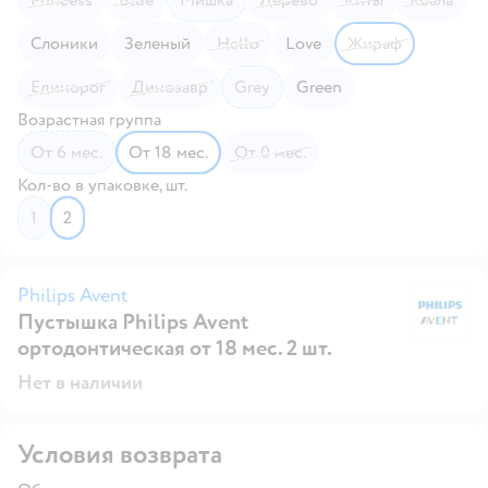
Слоники
Зеленый
Hello
Love
Жираф
Единорог
Динозавр
Grey
Green
Возрастная группа
от 6 мес.
от 18 мес.
от 0 мес.
Кол-во в упаковке, шт.
1
2
Philips Avent
Пустышка Philips Avent
Ph
ортодонтическая от 18 мес. 2 шт.
Нет в наличии
Условия возврата