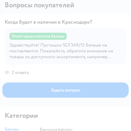
Вопросы покупателей
Когда будет в наличии в Краснодаре?
Ответ представителя бренда
Здравствуйте! Пустышки SCF349/12 больше не
Открыть вопрос
поставляются. Пожалуйста, обратите внимание на
товары из доступного ассортимента, например
SCF349/01 18 мес.+. Если вам потребуется помощь в
выборе, пожалуйста, свяжитесь с центром
2 ответа
информационной поддержки Philips по номеру
телефона 8-800-200-0880, напишите в социальную
сеть VK или Telegram https://t.me/Philips_RU_bot. Мы
Задать вопрос
работаем в будние дни с понедельника по пятницу с
09:00 до 18:00 (по московскому времени), будем
рады помочь!
Категории
Бренды
ванночка babyton