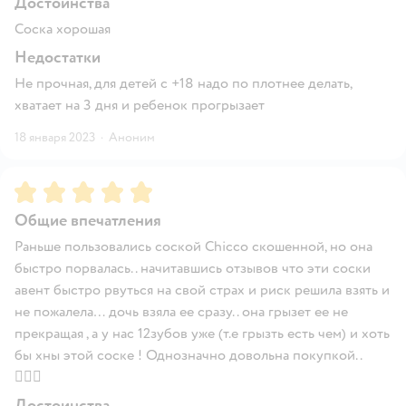
Достоинства
Соска хорошая
Недостатки
Не прочная, для детей с +18 надо по плотнее делать,
хватает на 3 дня и ребенок прогрызает
18 января 2023
·
Аноним
Рейтинг:
5
Общие впечатления
Раньше пользовались соской Chicco скошенной, но она
быстро порвалась.. начитавшись отзывов что эти соски
авент быстро рвуться на свой страх и риск решила взять и
не пожалела… дочь взяла ее сразу.. она грызет ее не
прекращая , а у нас 12зубов уже (т.е грызть есть чем) и хоть
бы хны этой соске ! Однозначно довольна покупкой..
🤦🏻‍♀️
Достоинства