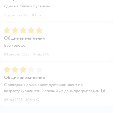
одни из лучших пустышек.
12 декабря 2022
·
Юлия П.
Рейтинг:
5
Общие впечатления
Всё хорошо
03 февраля 2023
·
Алексей Б.
Рейтинг:
3
Общие впечатления
С рождения дочка сосет пустышки авент по
возрасту,купили эти и впевый же день прогрызла,нам 1,6
09 мая 2023
·
Юлия Ю.