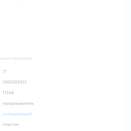
чных магазинов.
17
1000580515
11346
прорезыватель
охлаждающий
пластик