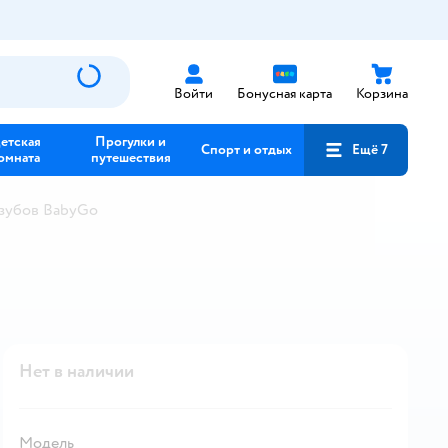
Войти
Бонусная карта
Корзина
етская
Прогулки и
Спорт и отдых
Ещё 7
омната
путешествия
 зубов BabyGo
Нет в наличии
Модель