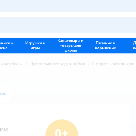
Канцтовары и
зники и
Игрушки и
Питание и
Д
товары для
иена
игры
кормление
к
школы
зыватели
Прорезыватели для зубов
Прорезыватели для
ное