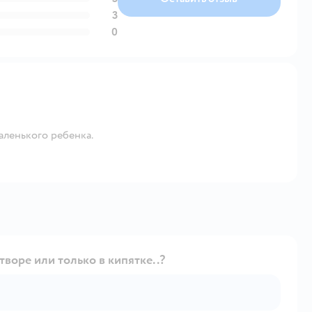
3
0
аленького ребенка.
воре или только в кипятке..?
Открыть вопрос