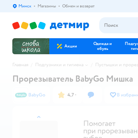
Минск
Магазины
Обмен и возврат
Выбор адреса доставки.
Одежда и
Подгу
Акции
обувь
гиг
Главная
Подгузники и гигиена
Пустышки и проре
Прорезыватель BabyGo Мишка
BabyGo
4,7
·
В избран
назад