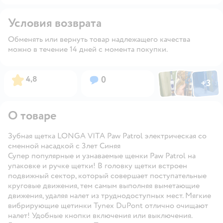
Условия возврата
Обменять или вернуть товар надлежащего качества
можно в течение 14 дней с момента покупки.
Фото по
Фото пользовател
Фото пользо
Рейтинг:
Вопросов:
4,8
0
+
3
Открыть га
О товаре
Зубная щетка LONGA VITA Paw Patrol электрическая со
сменной насадкой с 3лет Синяя
Супер популярные и узнаваемые щенки Paw Patrol на
упаковке и ручке щетки! В головку щетки встроен
подвижный сектор, который совершает поступательные
круговые движения, тем самым выполняя выметающие
движения, удаляя налет из труднодоступных мест. Мягкие
вибрирующие щетинки Tynex DuPont отлично очищают
налет! Удобные кнопки включения или выключения.