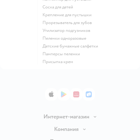
соска для детей
крепление для пустышки
прорезыватель для зубов
утилизатор подгузников
пеленки одноразовые
детские бумажные салфетки
памперсы пеленки
присыпка крем
App Store
Google Play
AppGallery
RuStore
Интернет-магазин
Доставка и оплата
Компания
Обмен и возврат товара