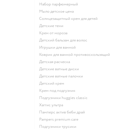
набор парфюмерный
мыло детское цена
солнцезащитный крем для детей
детские тени
крем от мороза
детский бальзам для волос
игрушки для ванной
коврик для ванной противоскользящий
детская расческа
детские ватные диски
детские ватные палочки
детский крем
крем под подгузник
подгузники huggies classic
хаггис ультра
памперс актив беби драй
pampers premium care
подгузники трусики