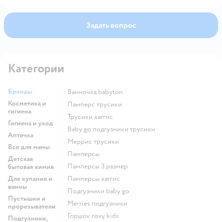
Задать вопрос
Категории
Бренды
ванночка babyton
Косметика и
памперс трусики
гигиена
трусики хаггис
Гигиена и уход
baby go подгузники трусики
Аптечка
меррис трусики
Все для мамы
памперсы
Детская
памперсы 3 размер
бытовая химия
Для купания и
памперсы хаггис
ванны
подгузники baby go
Пустышки и
merries подгузники
прорезыватели
горшок roxy kids
Подгузники,