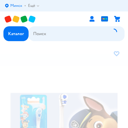
Минск
Ещё
Выбор адреса доставки.
Каталог
В избр