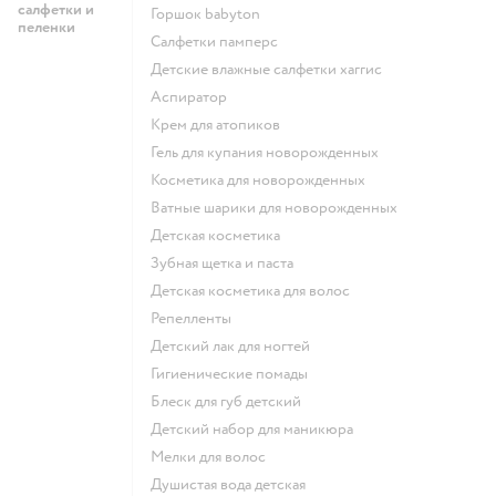
салфетки и
горшок babyton
пеленки
салфетки памперс
детские влажные салфетки хаггис
аспиратор
крем для атопиков
гель для купания новорожденных
косметика для новорожденных
ватные шарики для новорожденных
детская косметика
зубная щетка и паста
детская косметика для волос
репелленты
детский лак для ногтей
гигиенические помады
блеск для губ детский
детский набор для маникюра
мелки для волос
душистая вода детская