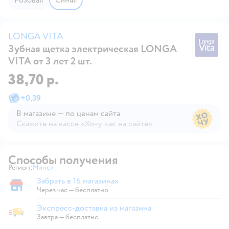
LONGA VITA
Зубная щетка электрическая LONGA
L
VITA от 3 лет 2 шт.
38,70 р.
+
0,39
В магазине — по ценам сайта
Скажите на кассе «Хочу как на сайте»
В магазине — по ценам сайта
Способы получения
Регион:
Минск
Выбор адреса доставки.
Забрать в 16 магазинах
Забрать в магазине
Через час — бесплатно
Экспресс-доставка из магазина
Экспресс-доставка из магазина
Завтра
—
бесплатно