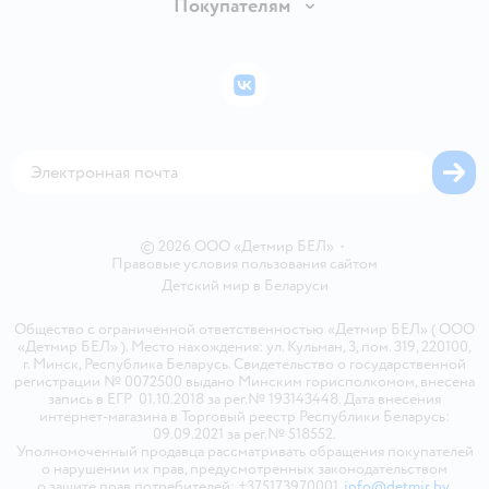
Вакансии
Покупателям
Правила продажи
Подарочные карты
Политика конфиденциальности
Бонусные карты
Политика использования файлов cookie
ВКонтакте
Блог
Обратная связь
Магазины сети
Карта сайта
© 2026 ООО «Детмир БЕЛ»
•
Правовые условия пользования сайтом
Детский мир в
Беларуси
Общество с ограниченной ответственностью «Детмир БЕЛ» ( ООО
«Детмир БЕЛ» ). Место нахождения: ул. Кульман, 3, пом. 319, 220100,
г. Минск, Республика Беларусь. Свидетельство о государственной
регистрации № 0072500 выдано Минским горисполкомом, внесена
запись в ЕГР 01.10.2018 за рег.№ 193143448. Дата внесения
интернет-магазина в Торговый реестр Республики Беларусь:
09.09.2021 за рег.№ 518552.
Уполномоченный продавца рассматривать обращения покупателей
о нарушении их прав, предусмотренных законодательством
о защите прав потребителей: +375173970001,
info@detmir.by
.