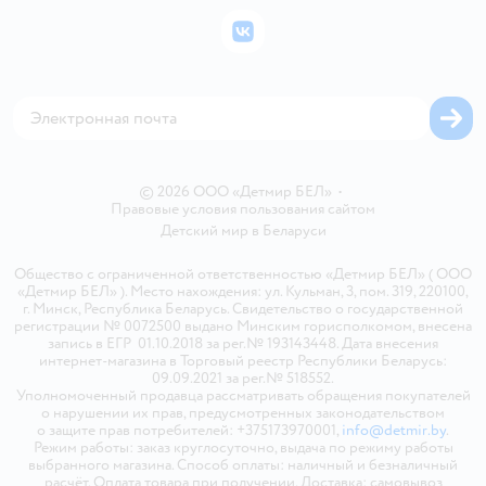
Бонусные карты
Политика использования файлов cookie
ВКонтакте
Блог
Обратная связь
Магазины сети
Карта сайта
© 2026 ООО «Детмир БЕЛ»
•
Правовые условия пользования сайтом
Детский мир в
Беларуси
Общество с ограниченной ответственностью «Детмир БЕЛ» ( ООО
«Детмир БЕЛ» ). Место нахождения: ул. Кульман, 3, пом. 319, 220100,
г. Минск, Республика Беларусь. Свидетельство о государственной
регистрации № 0072500 выдано Минским горисполкомом, внесена
запись в ЕГР 01.10.2018 за рег.№ 193143448. Дата внесения
интернет-магазина в Торговый реестр Республики Беларусь:
09.09.2021 за рег.№ 518552.
Уполномоченный продавца рассматривать обращения покупателей
о нарушении их прав, предусмотренных законодательством
о защите прав потребителей: +375173970001,
info@detmir.by
.
Режим работы: заказ круглосуточно, выдача по режиму работы
выбранного магазина. Способ оплаты: наличный и безналичный
расчёт. Оплата товара при получении. Доставка: самовывоз