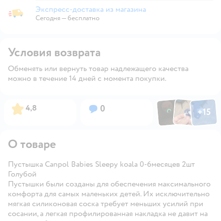
Экспресс-доставка из магазина
Экспресс-доставка из магазина
Сегодня
—
бесплатно
Условия возврата
Обменять или вернуть товар надлежащего качества
можно в течение 14 дней с момента покупки.
Фото по
Фото пользовател
Фото пользо
Рейтинг:
Вопросов:
4,8
0
+
15
Открыть га
О товаре
Пустышка Canpol Вabies Sleepy koala 0-6месяцев 2шт
Голубой
Пустышки были созданы для обеспечения максимального
комфорта для самых маленьких детей. Их исключительно
мягкая силиконовая соска требует меньших усилий при
сосании, а легкая профилированная накладка не давит на