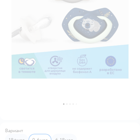
Вариант
18+мес
0-6мес
6-18мес