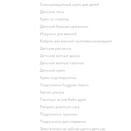
солнцезащитный крем для детей
детские тени
крем от мороза
детский бальзам для волос
игрушки для ванной
коврик для ванной противоскользящий
детская расческа
детские ватные диски
детские ватные палочки
детский крем
крем под подгузник
подгузники huggies classic
хаггис ультра
памперс актив беби драй
pampers premium care
подгузники трусики
подгузники для плавания
электрическая зубная щетка детская