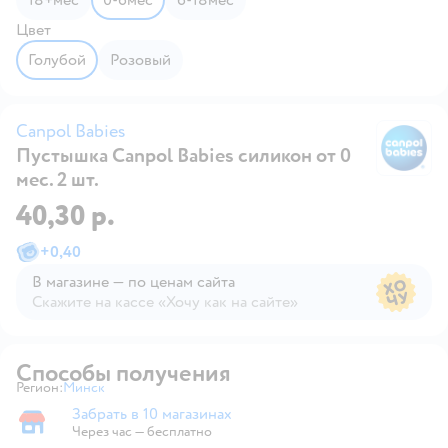
Цвет
голубой
розовый
Canpol Babies
Пустышка Canpol Babies силикон от 0
Ca
мес. 2 шт.
40,30 р.
+
0,40
В магазине — по ценам сайта
Скажите на кассе «Хочу как на сайте»
В магазине — по ценам сайта
Способы получения
Регион:
Минск
Выбор адреса доставки.
Забрать в 10 магазинах
Забрать в магазине
Через час — бесплатно