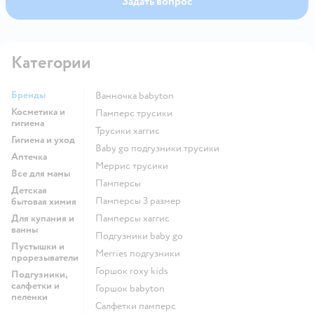
Задать вопрос
Категории
Бренды
ванночка babyton
Косметика и
памперс трусики
гигиена
трусики хаггис
Гигиена и уход
baby go подгузники трусики
Аптечка
меррис трусики
Все для мамы
памперсы
Детская
памперсы 3 размер
бытовая химия
Для купания и
памперсы хаггис
ванны
подгузники baby go
Пустышки и
merries подгузники
прорезыватели
горшок roxy kids
Подгузники,
салфетки и
горшок babyton
пеленки
салфетки памперс