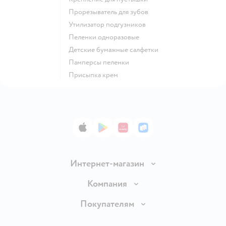
прорезыватель для зубов
утилизатор подгузников
пеленки одноразовые
детские бумажные салфетки
памперсы пеленки
присыпка крем
App Store
Google Play
AppGallery
RuStore
Интернет-магазин
Доставка и оплата
Компания
Обмен и возврат товара
Вакансии
Покупателям
Правила продажи
Подарочные карты
Политика конфиденциальности