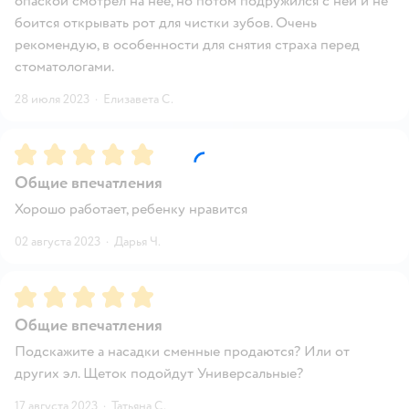
опаской смотрел на нее, но потом подружился с ней и не
боится открывать рот для чистки зубов. Очень
рекомендую, в особенности для снятия страха перед
стоматологами.
28 июля 2023
·
Елизавета С.
Рейтинг:
5
Общие впечатления
Хорошо работает, ребенку нравится
02 августа 2023
·
Дарья Ч.
Рейтинг:
5
Общие впечатления
Подскажите а насадки сменные продаются? Или от
других эл. Щеток подойдут Универсальные?
17 августа 2023
·
Татьяна С.