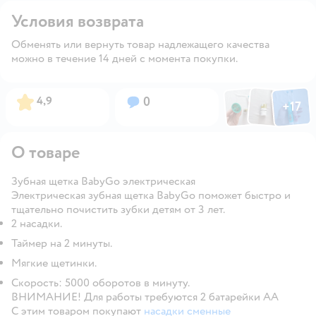
Условия возврата
Обменять или вернуть товар надлежащего качества
можно в течение 14 дней с момента покупки.
Фото по
Фото пользовател
Фото пользо
Рейтинг:
Вопросов:
4,9
0
+
17
Открыть га
О товаре
Зубная щетка BabyGo электрическая
Электрическая зубная щетка BabyGo поможет быстро и
тщательно почистить зубки детям от 3 лет.
2 насадки.
Таймер на 2 минуты.
Мягкие щетинки.
Скорость: 5000 оборотов в минуту.
ВНИМАНИЕ! Для работы требуются 2 батарейки АА
С этим товаром покупают
насадки сменные