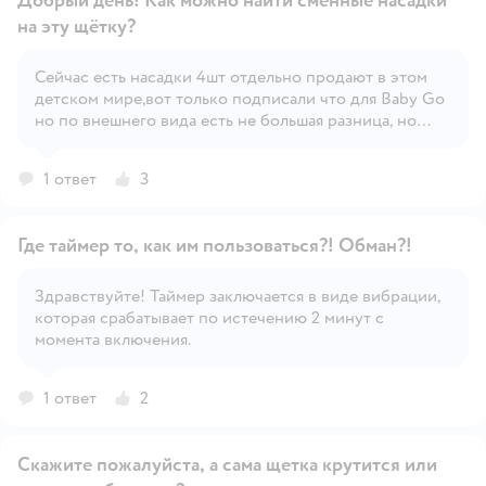
Добрый день! Как можно найти сменные насадки
на эту щётку?
Сейчас есть насадки 4шт отдельно продают в этом
Открыть вопрос
детском мире,вот только подписали что для Baby Go
но по внешнего вида есть не большая разница, но
кажется должен подойти размер
1 ответ
3
Где таймер то, как им пользоваться?! Обман?!
Здравствуйте! Таймер заключается в виде вибрации,
которая срабатывает по истечению 2 минут с
Открыть вопрос
момента включения.
1 ответ
2
Скажите пожалуйста, а сама щетка крутится или