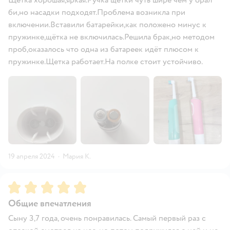
би,но насадки подходят.Проблема возникла при
включении.Вставили батарейки,как положено минус к
пружинке,щётка не включилась.Решила брак,но методом
проб,оказалось что одна из батареек идёт плюсом к
пружинке.Щетка работает.На полке стоит устойчиво.
19 апреля 2024
·
Мария К.
Рейтинг:
5
Общие впечатления
Сыну 3,7 года, очень понравилась. Самый первый раз с