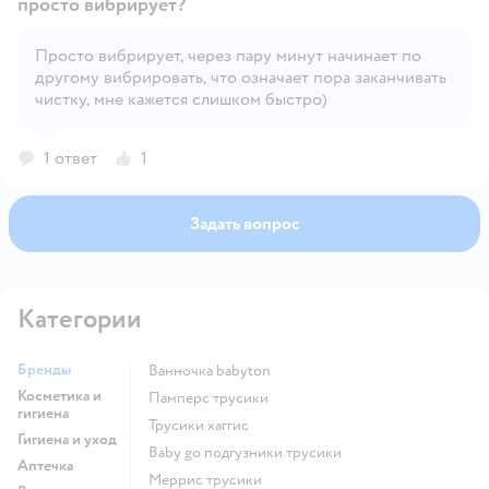
просто вибрирует?
Просто вибрирует, через пару минут начинает по
Открыть вопрос
другому вибрировать, что означает пора заканчивать
чистку, мне кажется слишком быстро)
1 ответ
1
Задать вопрос
Категории
Бренды
ванночка babyton
Косметика и
памперс трусики
гигиена
трусики хаггис
Гигиена и уход
baby go подгузники трусики
Аптечка
меррис трусики