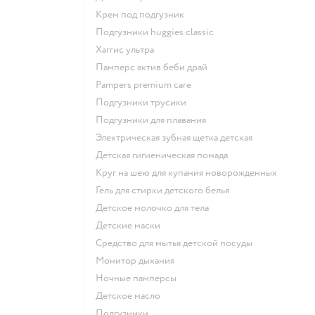
крем под подгузник
подгузники huggies classic
хаггис ультра
памперс актив беби драй
pampers premium care
подгузники трусики
подгузники для плавания
электрическая зубная щетка детская
детская гигиеническая помада
круг на шею для купания новорожденных
гель для стирки детского белья
детское молочко для тела
детские маски
средство для мытья детской посуды
монитор дыхания
ночные памперсы
детское масло
подгузники