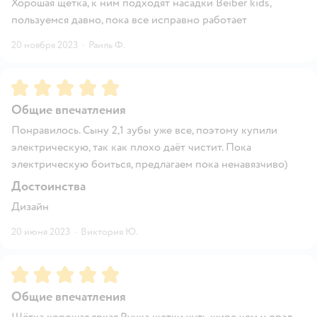
Хорошая щётка, к ним подходят насадки Beiber kids,
пользуемся давно, пока все исправно работает
20 ноября 2023
·
Раиль Ф.
Рейтинг:
5
Общие впечатления
Понравилось. Сыну 2,1 зубы уже все, поэтому купили
электрическую, так как плохо даёт чистит. Пока
электрическую боиться, предлагаем пока ненавязчиво)
Достоинства
Дизайн
20 июня 2023
·
Виктория Ю.
Рейтинг:
5
Общие впечатления
Щётка хорошая,яркая.Ручка щетки чуть шире чем у орал