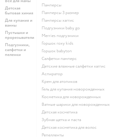
Все для мамы
памперсы
Детская
памперсы 3 размер
бытовая химия
Для купания и
памперсы хаггис
ванны
подгузники baby go
Пустышки и
merries подгузники
прорезыватели
горшок roxy kids
Подгузники,
салфетки и
горшок babyton
пеленки
салфетки памперс
детские влажные салфетки хаггис
аспиратор
крем для атопиков
гель для купания новорожденных
косметика для новорожденных
ватные шарики для новорожденных
детская косметика
зубная щетка и паста
детская косметика для волос
репелленты