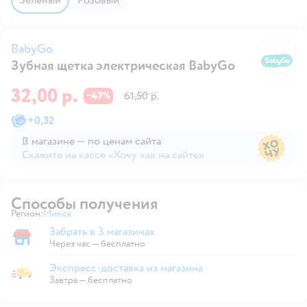
BabyGo
Зубная щетка электрическая BabyGo
B
32,00 р.
47
61,50 р.
−
%
+
0,32
В магазине — по ценам сайта
Скажите на кассе «Хочу как на сайте»
В магазине — по ценам сайта
Способы получения
Регион:
Минск
Выбор адреса доставки.
Забрать в 3 магазинах
Забрать в магазине
Через час — бесплатно
Экспресс-доставка из магазина
Экспресс-доставка из магазина
Завтра
—
бесплатно