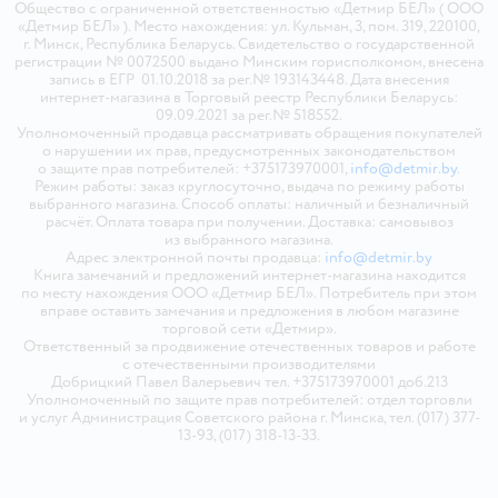
Общество с ограниченной ответственностью «Детмир БЕЛ» ( ООО
«Детмир БЕЛ» ). Место нахождения: ул. Кульман, 3, пом. 319, 220100,
г. Минск, Республика Беларусь. Свидетельство о государственной
регистрации № 0072500 выдано Минским горисполкомом, внесена
запись в ЕГР 01.10.2018 за рег.№ 193143448. Дата внесения
интернет-магазина в Торговый реестр Республики Беларусь:
09.09.2021 за рег.№ 518552.
Уполномоченный продавца рассматривать обращения покупателей
о нарушении их прав, предусмотренных законодательством
о защите прав потребителей: +375173970001,
info@detmir.by
.
Режим работы: заказ круглосуточно, выдача по режиму работы
выбранного магазина. Способ оплаты: наличный и безналичный
расчёт. Оплата товара при получении. Доставка: самовывоз
из выбранного магазина.
Адрес электронной почты продавца:
info@detmir.by
Книга замечаний и предложений интернет-магазина находится
по месту нахождения ООО «Детмир БЕЛ». Потребитель при этом
вправе оставить замечания и предложения в любом магазине
торговой сети «Детмир».
Ответственный за продвижение отечественных товаров и работе
с отечественными производителями
Добрицкий Павел Валерьевич тел. +375173970001 доб.213
Уполномоченный по защите прав потребителей: отдел торговли
и услуг Администрация Советского района г. Минска, тел. (017) 377-
13-93, (017) 318-13-33.