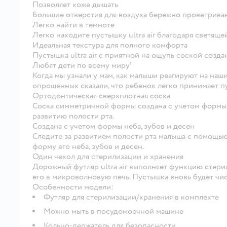
Позволяет коже дышать
Большие отверстия для воздуха бережно проветривают
Легко найти в темноте
Легко находите пустышку ultra air благодаря светяще
Идеальная текстура для полного комфорта
Пустышка ultra air с приятной на ощупь соской созда
Любят дети по всему миру¹
Когда мы узнали у мам, как малыши реагируют на на
опрошенных сказали, что ребенок легко принимает пусты
Ортодонтическая сверхплотная соска
Соска симметричной формы создана с учетом формы н
развитию полости рта.
Создана с учетом формы неба, зубов и десен
Следите за развитием полости рта малыша с помощь
форму его неба, зубов и десен.
Один чехол для стерилизации и хранения
Дорожный футляр ultra air выполняет функцию стери
его в микроволновую печь. Пустышка вновь будет ч
Особенности модели:
Футляр для стерилизации/хранения в комплекте
Можно мыть в посудомоечной машине
Кольцо-держатель для безопасности