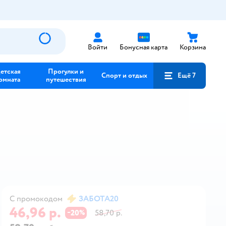
Войти
Бонусная карта
Корзина
етская
Прогулки и
Спорт и отдых
Ещё 7
омната
путешествия
С промокодом
ЗАБОТА20
46,96 р.
20
58,70 р.
−
%