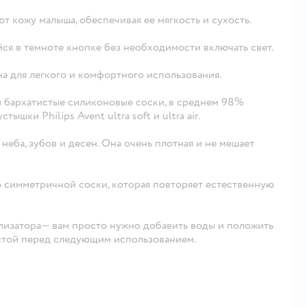
 кожу малыша, обеспечивая ее мягкость и сухость.
йся в темноте кнопке без необходимости включать свет.
на для легкого и комфортного использования.
ши бархатистые силиконовые соски, в среднем 98%
шки Philips Avent ultra soft и ultra air.
еба, зубов и десен. Она очень плотная и не мешает
ю симметричной соски, которая повторяет естественную
лизатора— вам просто нужно добавить воды и положить
истой перед следующим использованием.