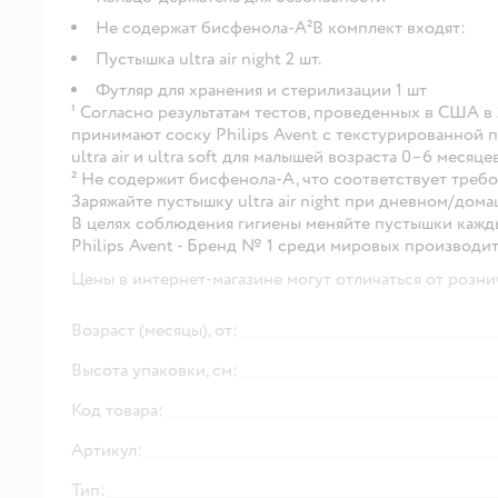
Не содержат бисфенола-А²В комплект входят:
Пустышка ultra air night 2 шт.
Футляр для хранения и стерилизации 1 шт
¹ Согласно результатам тестов, проведенных в США в 
принимают соску Philips Avent с текстурированной 
ultra air и ultra soft для малышей возраста 0–6 месяце
² Не содержит бисфенола-А, что соответствует требо
Заряжайте пустышку ultra air night при дневном/дом
В целях соблюдения гигиены меняйте пустышки кажд
Philips Avent - Бренд № 1 среди мировых производи
Цены в интернет-магазине могут отличаться от розни
Возраст (месяцы), от:
Высота упаковки, см:
Код товара:
Артикул:
Тип: