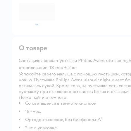
далее
О товаре
Светящаяся соска-пустышка Philips Avent ultra air ni
стерилизации, 18 мес +, 2 шт
Успокойте своего малыша с помощью пустышки, котор
ночью. Пустышка Philips Avent ultra air night имеет
оставалась сухой. Кроме того, на пустышке есть свет
пустышку при выключенном свете.Легкая и дышащая
Легко найти в темноте
Со светящейся в темноте кнопкой
18+мес.
Ортодонтические, без бисфенола-А²
2шт. в упаковке