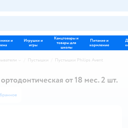
Канцтовары и
зники и
Игрушки и
Питание и
Д
товары для
иена
игры
кормление
к
школы
зыватели
Пустышки
Пустышки Philips Avent
ортодонтическая от 18 мес. 2 шт.
збранное