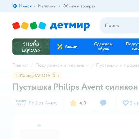
Минск
Магазины
Обмен и возврат
Выбор адреса доставки.
Одежда и
Подгу
Акции
обувь
гиг
Главная
Подгузники и гигиена
Пустышки и проре
-20% код ЗАБОТА20
Пустышка Philips Avent силикон 
Philips Avent
4,9
·
В и
назад