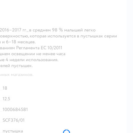
2016–2017 гг., в среднем 98 % малышей легко
поверхностью, которая используется в пустышках серии
в и 6–18 месяцев.
ваниям Регламента ЕС 10/2011
ашнем освещении не менее часа
ые 4 недели использования.
телей пустышек.
чных магазинов.
18
12.5
1000684581
SCF376/01
пустышка