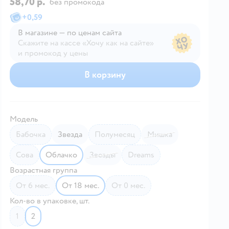
58,70 р.
без промокода
+
0,59
В магазине — по ценам сайта
Скажите на кассе «Хочу как на сайте»
и промокод у цены
В магазине — по ценам сайта
В корзину
Модель
Бабочка
Звезда
Полумесяц
Мишка
Сова
Облачко
Звезды
Dreams
Возрастная группа
от 6 мес.
от 18 мес.
от 0 мес.
Кол-во в упаковке, шт.
1
2