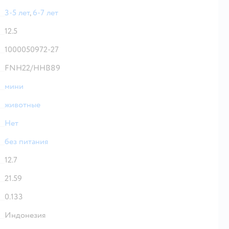
3-5 лет
,
6-7 лет
12.5
1000050972-27
FNH22/HHB89
мини
животные
Нет
без питания
12.7
21.59
0.133
Индонезия