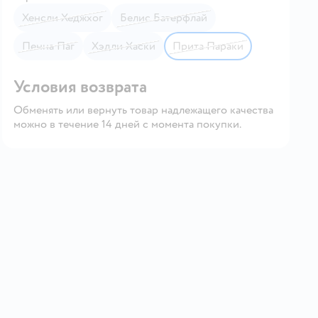
Хенсли Хеджхог
Белис Батерфлай
Пенна Паг
Хэдли Хаски
Прита Параки
Условия возврата
Обменять или вернуть товар надлежащего качества
можно в течение 14 дней с момента покупки.