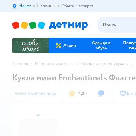
Минск
Магазины
Обмен и возврат
Выбор адреса доставки.
Одежда и
Подгу
Акции
обувь
гиг
Главная
Игрушки и игры
Куклы и аксессуары
Кукла мини Enchantimals Флатт
Enchantimals
4,3
·
В и
назад