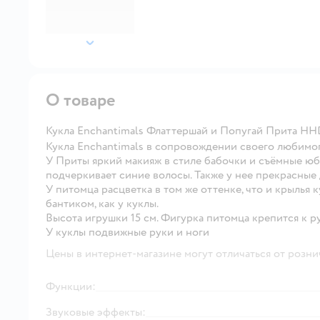
далее
О товаре
Кукла Enchantimals Флаттершай и Попугай Прита H
Кукла Enchantimals в сопровождении своего любимог
У Приты яркий макияж в стиле бабочки и съёмные юб
подчеркивает синие волосы. Также у нее прекрасные 
У питомца расцветка в том же оттенке, что и крылья к
бантиком, как у куклы.
Высота игрушки 15 см. Фигурка питомца крепится к р
У куклы подвижные руки и ноги
Цены в интернет-магазине могут отличаться от розни
Функции:
Звуковые эффекты: