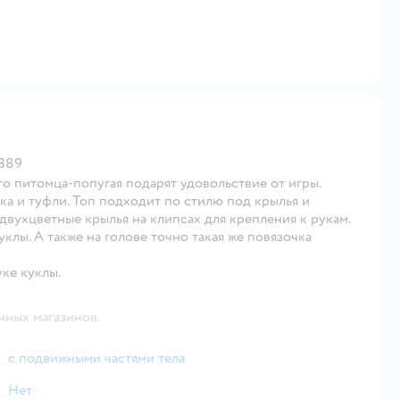
HB89
о питомца-попугая подарят удовольствие от игры.
ка и туфли. Топ подходит по стилю под крылья и
двухцветные крылья на клипсах для крепления к рукам.
уклы. А также на голове точно такая же повязочка
уке куклы.
чных магазинов.
с подвижными частями тела
Нет