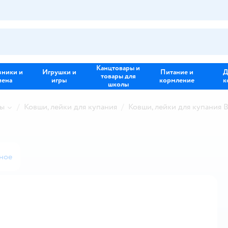
Канцтовары и
зники и
Игрушки и
Питание и
Д
товары для
иена
игры
кормление
к
школы
ны
Ковши, лейки для купания
Ковши, лейки для купания 
ное