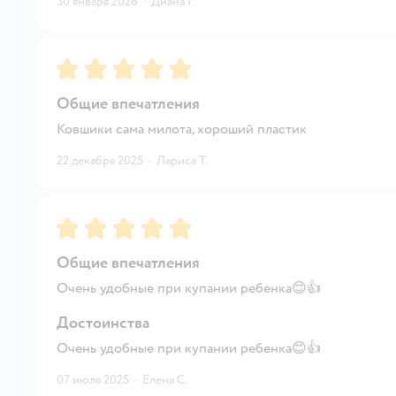
30 января 2026
·
Диана Г.
Рейтинг:
5
Общие впечатления
Ковшики сама милота, хороший пластик
22 декабря 2025
·
Лариса Т.
Рейтинг:
5
Общие впечатления
Очень удобные при купании ребенка😊👍
Достоинства
Очень удобные при купании ребенка😊👍
07 июля 2025
·
Елена С.