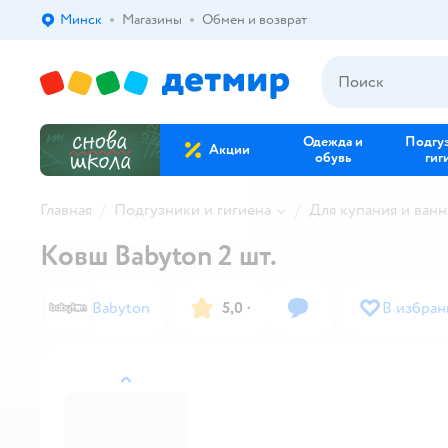
Минск
Магазины
Обмен и возврат
Выбор адреса доставки.
Одежда и
Подгу
Акции
обувь
гиг
Главная
Подгузники и гигиена
Для купания и ван
Ковш Babyton 2 шт.
Babyton
5,0
·
В избран
назад