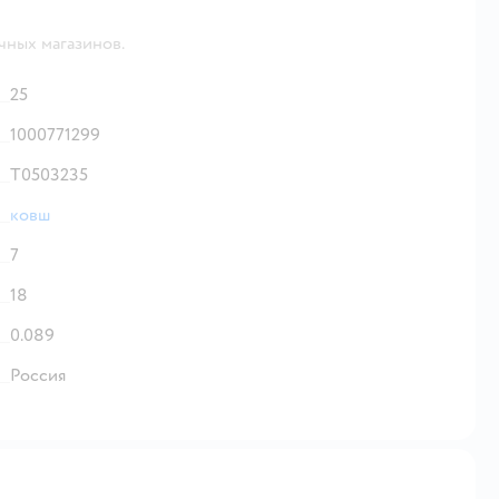
чных магазинов.
25
1000771299
Т0503235
ковш
7
18
0.089
Россия