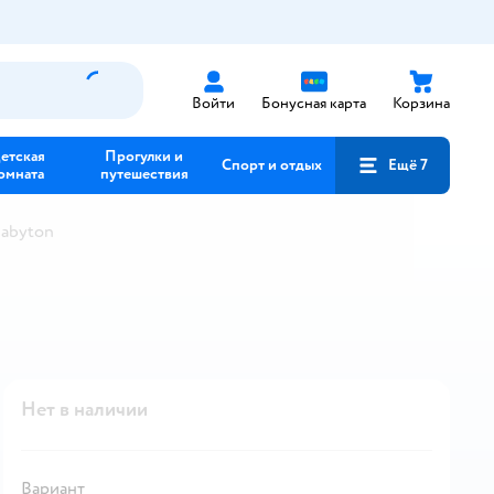
Войти
Бонусная карта
Корзина
етская
Прогулки и
Спорт и отдых
Ещё 7
омната
путешествия
Babyton
Нет в наличии
Вариант