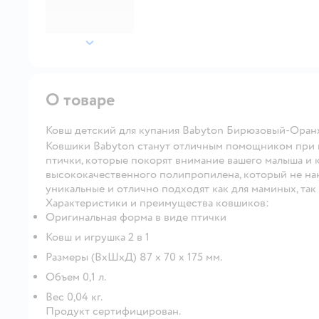
далее
О товаре
Ковш детский для купания Babyton Бирюзовый-Оран
Ковшики Babyton станут отличным помощником при к
птички, которые покорят внимание вашего малыша и 
высококачественного полипропилена, который не на
уникальные и отлично подходят как для маминых, так 
Характеристики и преимущества ковшиков:
Оригинальная форма в виде птички
Ковш и игрушка 2 в 1
Размеры (ВхШхД) 87 х 70 х 175 мм.
Объем 0,1 л.
Вес 0,04 кг.
Продукт сертифицирован.