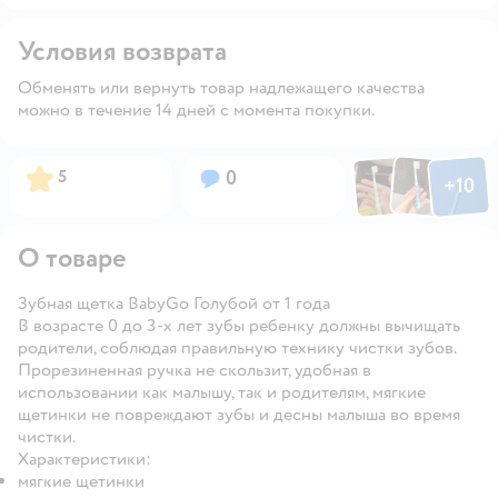
Условия возврата
Обменять или вернуть товар надлежащего качества
можно в течение 14 дней с момента покупки.
Фото по
Фото пользовател
Фото пользо
Рейтинг:
Вопросов:
5
0
+
10
Открыть га
О товаре
Зубная щетка BabyGo Голубой от 1 года
В возрасте 0 до 3-х лет зубы ребенку должны вычищать
родители, соблюдая правильную технику чистки зубов.
Прорезиненная ручка не скользит, удобная в
использовании как малышу, так и родителям, мягкие
щетинки не повреждают зубы и десны малыша во время
чистки.
Характеристики:
мягкие щетинки