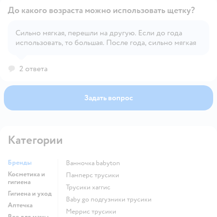
До какого возраста можно использовать щетку?
Сильно мягкая, перешли на другую. Если до года
использовать, то большая. После года, сильно мягкая
Открыть вопрос
2 ответа
Задать вопрос
Категории
Бренды
ванночка babyton
Косметика и
памперс трусики
гигиена
трусики хаггис
Гигиена и уход
baby go подгузники трусики
Аптечка
меррис трусики
Все для мамы