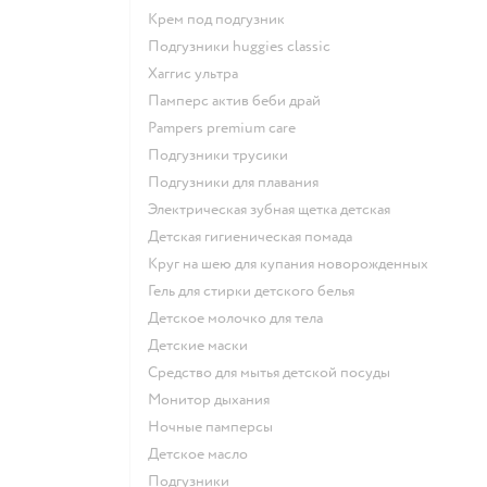
крем под подгузник
подгузники huggies classic
хаггис ультра
памперс актив беби драй
pampers premium care
подгузники трусики
подгузники для плавания
электрическая зубная щетка детская
детская гигиеническая помада
круг на шею для купания новорожденных
гель для стирки детского белья
детское молочко для тела
детские маски
средство для мытья детской посуды
монитор дыхания
ночные памперсы
детское масло
подгузники