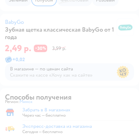
BabyGo
Зубная щетка классическая BabyGo от 1
B
года
2,49 р.
30
3,59 р.
−
%
+
0,02
В магазине — по ценам сайта
Скажите на кассе «Хочу как на сайте»
В магазине — по ценам сайта
Способы получения
Регион:
Минск
Выбор адреса доставки.
Забрать в 8 магазинах
Забрать в магазине
Через час — бесплатно
Экспресс-доставка из магазина
Экспресс-доставка из магазина
Сегодня
—
бесплатно