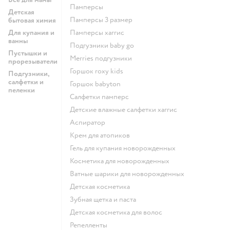
памперсы
Детская
памперсы 3 размер
бытовая химия
Для купания и
памперсы хаггис
ванны
подгузники baby go
Пустышки и
merries подгузники
прорезыватели
горшок roxy kids
Подгузники,
салфетки и
горшок babyton
пеленки
салфетки памперс
детские влажные салфетки хаггис
аспиратор
крем для атопиков
гель для купания новорожденных
косметика для новорожденных
ватные шарики для новорожденных
детская косметика
зубная щетка и паста
детская косметика для волос
репелленты