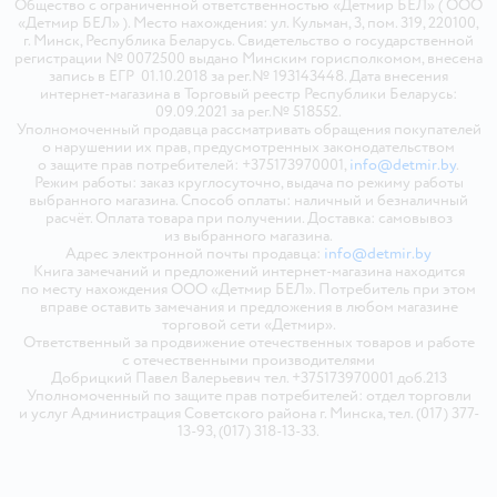
Общество с ограниченной ответственностью «Детмир БЕЛ» ( ООО
«Детмир БЕЛ» ). Место нахождения: ул. Кульман, 3, пом. 319, 220100,
г. Минск, Республика Беларусь. Свидетельство о государственной
регистрации № 0072500 выдано Минским горисполкомом, внесена
запись в ЕГР 01.10.2018 за рег.№ 193143448. Дата внесения
интернет-магазина в Торговый реестр Республики Беларусь:
09.09.2021 за рег.№ 518552.
Уполномоченный продавца рассматривать обращения покупателей
о нарушении их прав, предусмотренных законодательством
о защите прав потребителей: +375173970001,
info@detmir.by
.
Режим работы: заказ круглосуточно, выдача по режиму работы
выбранного магазина. Способ оплаты: наличный и безналичный
расчёт. Оплата товара при получении. Доставка: самовывоз
из выбранного магазина.
Адрес электронной почты продавца:
info@detmir.by
Книга замечаний и предложений интернет-магазина находится
по месту нахождения ООО «Детмир БЕЛ». Потребитель при этом
вправе оставить замечания и предложения в любом магазине
торговой сети «Детмир».
Ответственный за продвижение отечественных товаров и работе
с отечественными производителями
Добрицкий Павел Валерьевич тел. +375173970001 доб.213
Уполномоченный по защите прав потребителей: отдел торговли
и услуг Администрация Советского района г. Минска, тел. (017) 377-
13-93, (017) 318-13-33.