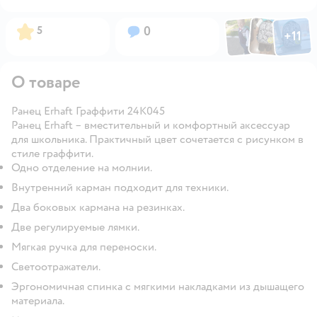
Фото по
Фото пользовател
Фото пользо
Рейтинг:
Вопросов:
5
0
+
11
Открыть га
О товаре
Ранец Erhaft Граффити 24K045
Ранец Erhaft – вместительный и комфортный аксессуар
для школьника. Практичный цвет сочетается с рисунком в
стиле граффити.
Одно отделение на молнии.
Внутренний карман подходит для техники.
Два боковых кармана на резинках.
Две регулируемые лямки.
Мягкая ручка для переноски.
Светоотражатели.
Эргономичная спинка с мягкими накладками из дышащего
материала.