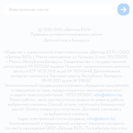
Карта сайта
© 2026 ООО «Детмир БЕЛ»
•
Правовые условия пользования сайтом
Детский мир в
Беларуси
Общество с ограниченной ответственностью «Детмир БЕЛ» ( ООО
«Детмир БЕЛ» ). Место нахождения: ул. Кульман, 3, пом. 319, 220100,
г. Минск, Республика Беларусь. Свидетельство о государственной
регистрации № 0072500 выдано Минским горисполкомом, внесена
запись в ЕГР 01.10.2018 за рег.№ 193143448. Дата внесения
интернет-магазина в Торговый реестр Республики Беларусь:
09.09.2021 за рег.№ 518552.
Уполномоченный продавца рассматривать обращения покупателей
о нарушении их прав, предусмотренных законодательством
о защите прав потребителей: +375173970001,
info@detmir.by
.
Режим работы: заказ круглосуточно, выдача по режиму работы
выбранного магазина. Способ оплаты: наличный и безналичный
расчёт. Оплата товара при получении. Доставка: самовывоз
из выбранного магазина.
Адрес электронной почты продавца:
info@detmir.by
Книга замечаний и предложений интернет-магазина находится
по месту нахождения ООО «Детмир БЕЛ». Потребитель при этом
вправе оставить замечания и предложения в любом магазине