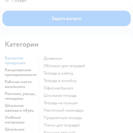
1 ответ
Задать вопрос
Категории
Бумажная
Дневники
продукция
Обложки для тетрадей
Канцелярские
Тетрадь в клетку
принадлежности
Тетрадь в линейку
Рабочее место
школьника
Офисная бумага
Рюкзаки, ранцы,
Школьная тетрадь
чемоданы
Тетрадь на кольцах
Школьная
одежда и обувь
Настенный календарь
Учебные
Предметные тетради
материалы
Папки для тетрадей
Школьное
Блокнот детский