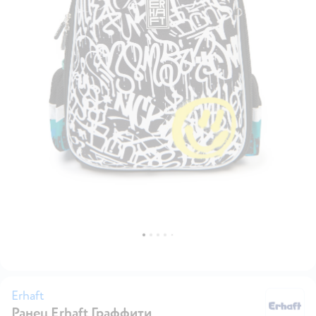
Erhaft
Ранец Erhaft Граффити
Er